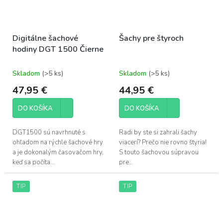
Digitálne šachové
Šachy pre štyroch
hodiny DGT 1500 Čierne
Skladom
(>5 ks)
Skladom
(>5 ks)
47,95 €
44,95 €
DO KOŠÍKA
DO KOŠÍKA
DGT1500 sú navrhnuté s
Radi by ste si zahrali šachy
ohľadom na rýchle šachové hry
viacerí? Prečo nie rovno štyria!
a je dokonalým časovačom hry,
S touto šachovou súpravou
keď sa počíta...
pre...
TIP
TIP