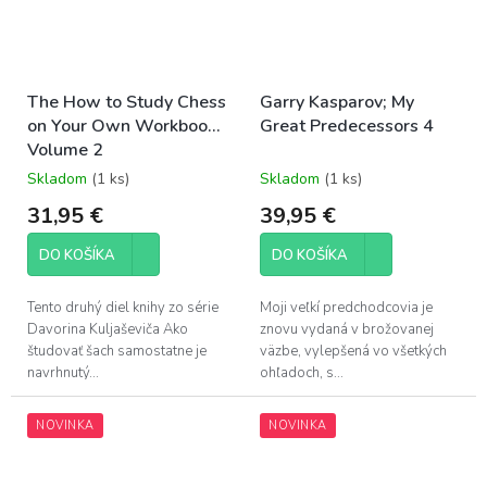
The How to Study Chess
Garry Kasparov; My
on Your Own Workbook
Great Predecessors 4
Volume 2
Skladom
(1 ks)
Skladom
(1 ks)
31,95 €
39,95 €
DO KOŠÍKA
DO KOŠÍKA
Tento druhý diel knihy zo série
Moji veľkí predchodcovia je
Davorina Kuljaševiča Ako
znovu vydaná v brožovanej
študovať šach samostatne je
väzbe, vylepšená vo všetkých
navrhnutý...
ohľadoch, s...
NOVINKA
NOVINKA