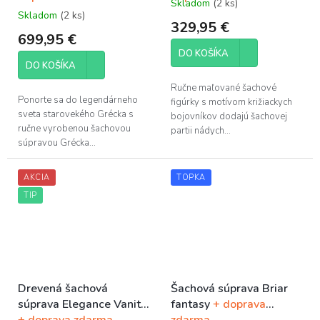
Skladom
(2 ks)
Priemerné
Skladom
(2 ks)
hodnotenie
329,95 €
produktu
699,95 €
je
DO KOŠÍKA
5,0
DO KOŠÍKA
z
5
Ručne maľované šachové
hviezdičiek.
Ponorte sa do legendárneho
figúrky s motívom križiackych
sveta starovekého Grécka s
bojovníkov dodajú šachovej
ručne vyrobenou šachovou
partii nádych...
súpravou Grécka...
AKCIA
TOPKA
TIP
Drevená šachová
Šachová súprava Briar
súprava Elegance Vanity
fantasy
+ doprava