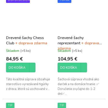
DOPORUČUJEME
TOPKA
Drevené šachy Chess
Drevené šachy
Club
+ doprava zdarma
reprezentant
+ doprava
zdarma
Skladom
(>5 ks)
Skladom
(>5 ks)
Priemerné
Priemerné
hodnotenie
hodnotenie
84,95 €
104,95 €
produktu
produktu
je
je
DO KOŠÍKA
DO KOŠÍKA
5,0
5,0
z
z
5
5
Táto kvalitná súprava obsahuje
Šachová súprava vhodná ako
hviezdičiek.
hviezdičiek.
starostlivo vyrezávané figúrky
darček a na domáce hranie. ✅
z dreva, ktoré sú uschované v...
Doručenie zvyčajne do 1-2
dní✅...
TIP
TIP