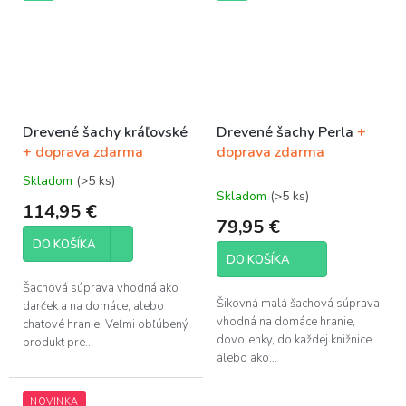
Drevené šachy kráľovské
Drevené šachy Perla
+
+ doprava zdarma
doprava zdarma
Skladom
(>5 ks)
Priemerné
Skladom
(>5 ks)
hodnotenie
114,95 €
produktu
79,95 €
je
DO KOŠÍKA
5,0
DO KOŠÍKA
z
5
Šachová súprava vhodná ako
hviezdičiek.
Šikovná malá šachová súprava
darček a na domáce, alebo
vhodná na domáce hranie,
chatové hranie. Veľmi obľúbený
dovolenky, do každej knižnice
produkt pre...
alebo ako...
NOVINKA