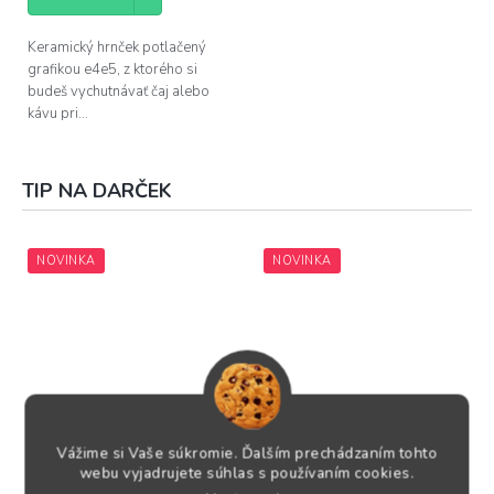
Keramický hrnček potlačený
grafikou e4e5, z ktorého si
budeš vychutnávať čaj alebo
kávu pri...
TIP NA DARČEK
NOVINKA
NOVINKA
The Queen´s gambit
Luxusný šach Feidias
+
Vážime si Vaše súkromie. Ďalším prechádzaním tohto
Official Set
+ doprava
doprava zdarma
webu vyjadrujete súhlas s používaním cookies.
zdarma