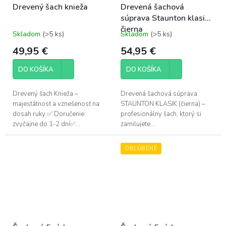
Drevený šach knieža
Drevená šachová
súprava Staunton klasik
čierna
Skladom
(>5 ks)
Skladom
(>5 ks)
Priemerné
Priemerné
hodnotenie
hodnotenie
49,95 €
54,95 €
produktu
produktu
je
je
DO KOŠÍKA
DO KOŠÍKA
5,0
5,0
z
z
5
5
Drevený šach Knieža –
Drevená šachová súprava
hviezdičiek.
hviezdičiek.
majestátnosť a vznešenosť na
STAUNTON KLASIK (čierna) –
dosah ruky ✅ Doručenie
profesionálny šach, ktorý si
zvyčajne do 1-2 dní✅...
zamilujete....
OBĽÚBENÉ