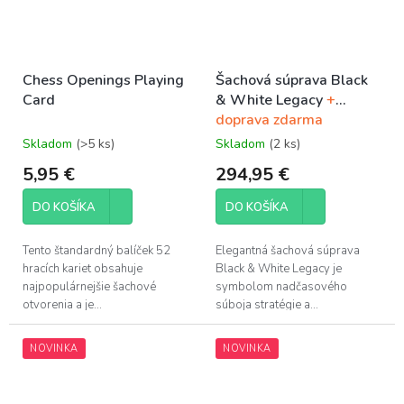
Chess Openings Playing
Šachová súprava Black
Card
& White Legacy
+
doprava zdarma
Skladom
(>5 ks)
Skladom
(2 ks)
5,95 €
294,95 €
DO KOŠÍKA
DO KOŠÍKA
Tento štandardný balíček 52
Elegantná šachová súprava
hracích kariet obsahuje
Black & White Legacy je
najpopulárnejšie šachové
symbolom nadčasového
otvorenia a je...
súboja stratégie a...
NOVINKA
NOVINKA