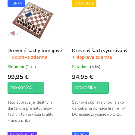
TOPKA
OBĽÚBENÉ
Drevené šachy turnajové
Drevený šach vyrezávaný
+ doprava zdarma
+ doprava zdarma
Skladom
(1 ks)
Skladom
(5 ks)
Priemerné
Priemerné
hodnotenie
hodnotenie
99,95 €
94,95 €
produktu
produktu
je
je
DO KOŠÍKA
DO KOŠÍKA
5,0
4,9
z
z
5
5
Táto súprava je ideálnym
Šachová súprava vhodná ako
hviezdičiek.
hviezdičiek.
darčekom pre milovníkov
darček a na domáce hranie. ✅
šachu, ktorí si vážia kvalitu,
Doručenie zvyčajne do 1-2...
krásu a príbeh...