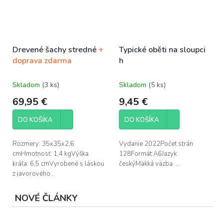
Drevené šachy stredné
+
Typické oběti na sloupci
doprava zdarma
h
Skladom
(3 ks)
Skladom
(5 ks)
69,95 €
9,45 €
DO KOŠÍKA
DO KOŠÍKA
Rozmery: 35x35x2,6
Vydanie 2022Počet strán
cmHmotnosť: 1,4 kgVýška
128Formát A6Jazyk
kráľa: 6,5 cmVyrobené s láskou
českýMäkká väzba ...
z javorového...
NOVÉ ČLÁNKY