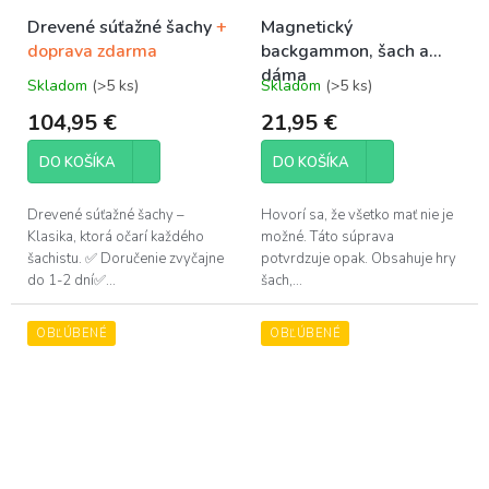
Drevené súťažné šachy
+
Magnetický
doprava zdarma
backgammon, šach a
dáma
Skladom
(>5 ks)
Skladom
(>5 ks)
Priemerné
Priemerné
hodnotenie
hodnotenie
104,95 €
21,95 €
produktu
produktu
je
je
DO KOŠÍKA
DO KOŠÍKA
5,0
5,0
z
z
5
5
Drevené súťažné šachy –
Hovorí sa, že všetko mať nie je
hviezdičiek.
hviezdičiek.
Klasika, ktorá očarí každého
možné. Táto súprava
šachistu. ✅ Doručenie zvyčajne
potvrdzuje opak. Obsahuje hry
do 1-2 dní✅...
šach,...
OBĽÚBENÉ
OBĽÚBENÉ