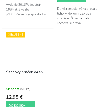
5
Vydanie 2016Počet strán
hviezdičiek.
Dotyk remesla, vôňa dreva a
168Mäkká väzba
ticho, v ktorom rozpráva
✅ Doručenie zvyčajne do 1-2...
stratégia. Šikovná malá
šachová súprava...
OBĽÚBENÉ
Šachový hrnček e4e5
Skladom
(>5 ks)
12,95 €
DO KOŠÍKA