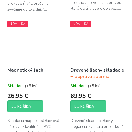
no silnou drevenou súpravou,
prevedení. ✅ Doručenie
ktorá otvára dvere do sveta...
zvyčajne do 1-2 dní✅...
NOVINKA
NOVINKA
Magnetický šach
Drevené šachy skladacie
+ doprava zdarma
Skladom
(>5 ks)
Skladom
(>5 ks)
Priemerné
Priemerné
hodnotenie
hodnotenie
26,95 €
69,95 €
produktu
produktu
je
je
DO KOŠÍKA
DO KOŠÍKA
5,0
5,0
z
z
5
5
Skladacia magnetická šachová
Drevené skladacie šachy –
hviezdičiek.
hviezdičiek.
súprava z kvalitného PVC.
elegancia, kvalita a praktickosť