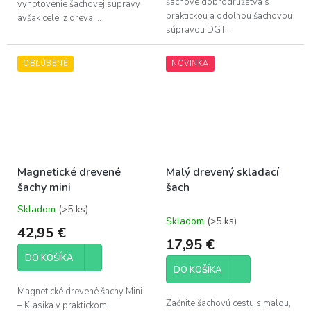
šachové dobrodružstvá s
vyhotovenie šachovej súpravy
praktickou a odolnou šachovou
avšak celej z dreva....
súpravou DGT...
OBĽÚBENÉ
NOVINKA
Magnetické drevené
Malý drevený skladací
šachy mini
šach
Skladom
(>5 ks)
Priemerné
Skladom
(>5 ks)
hodnotenie
42,95 €
produktu
17,95 €
je
DO KOŠÍKA
4,9
DO KOŠÍKA
z
5
Magnetické drevené šachy Mini
hviezdičiek.
Začnite šachovú cestu s malou,
– Klasika v praktickom