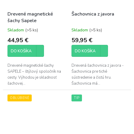
Drevené magnetické
Šachovnica z javora
šachy Sapele
Skladom
(>5 ks)
Skladom
(>5 ks)
Priemerné
Priemerné
hodnotenie
hodnotenie
44,95 €
59,95 €
produktu
produktu
je
je
DO KOŠÍKA
DO KOŠÍKA
5,0
5,0
z
z
5
5
Drevené magnetické šachy
Drevená šachovnica z javora -
hviezdičiek.
hviezdičiek.
SAPELE – štýlový spoločník na
Šachovnica pre tiché
cesty. Výhodou je skladnosť
sústredenie a čistú hru.
šachovej...
Šachovnica má...
OBĽÚBENÉ
TIP