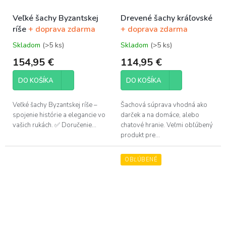
Veľké šachy Byzantskej
Drevené šachy kráľovské
ríše
+ doprava zdarma
+ doprava zdarma
Skladom
(>5 ks)
Skladom
(>5 ks)
Priemerné
Priemerné
hodnotenie
hodnotenie
154,95 €
114,95 €
produktu
produktu
je
je
DO KOŠÍKA
DO KOŠÍKA
5,0
5,0
z
z
5
5
Veľké šachy Byzantskej ríše –
Šachová súprava vhodná ako
hviezdičiek.
hviezdičiek.
spojenie histórie a elegancie vo
darček a na domáce, alebo
vašich rukách. ✅ Doručenie...
chatové hranie. Veľmi obľúbený
produkt pre...
OBĽÚBENÉ