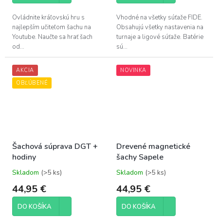
z
z
5
5
Ovládnite kráľovskú hru s
Vhodné na všetky súťaže FIDE.
hviezdičiek.
hviezdičiek.
najlepším učiteľom šachu na
Obsahujú všetky nastavenia na
Youtube. Naučte sa hrať šach
turnaje a ligové súťaže. Batérie
od...
sú...
AKCIA
NOVINKA
OBĽÚBENÉ
Šachová súprava DGT +
Drevené magnetické
hodiny
šachy Sapele
Skladom
(>5 ks)
Skladom
(>5 ks)
Priemerné
Priemerné
hodnotenie
hodnotenie
44,95 €
44,95 €
produktu
produktu
je
je
DO KOŠÍKA
DO KOŠÍKA
5,0
5,0