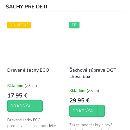
ŠACHY PRE DETI
OBĽÚBENÉ
TIP
Drevené šachy ECO
Šachová súprava DGT
chess box
Skladom
(>5 ks)
Priemerné
Skladom
(>5 ks)
hodnotenie
17,95 €
produktu
29,95 €
je
DO KOŠÍKA
5,0
DO KOŠÍKA
z
5
Drevené šachy ECO
hviezdičiek.
Zažite radosť z hry a prvé
predstavujú najjednoduchšie