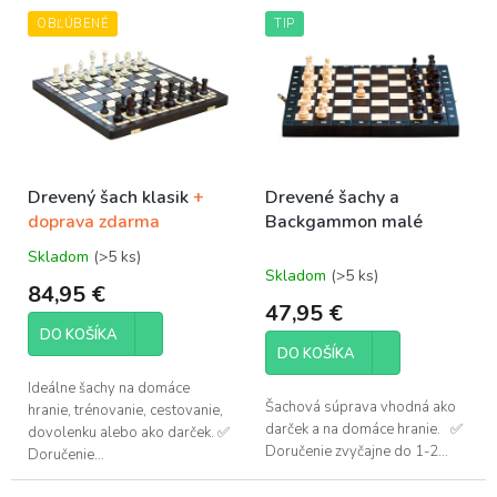
OBĽÚBENÉ
TIP
Drevený šach klasik
+
Drevené šachy a
doprava zdarma
Backgammon malé
Skladom
(>5 ks)
Priemerné
Skladom
(>5 ks)
hodnotenie
84,95 €
produktu
47,95 €
je
DO KOŠÍKA
5,0
DO KOŠÍKA
z
5
Ideálne šachy na domáce
hviezdičiek.
Šachová súprava vhodná ako
hranie, trénovanie, cestovanie,
darček a na domáce hranie. ✅
dovolenku alebo ako darček. ✅
Doručenie zvyčajne do 1-2...
Doručenie...