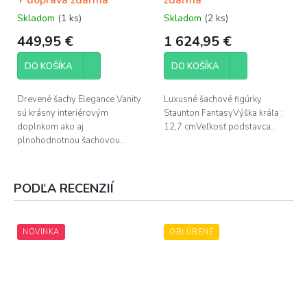
+ doprava zdarma
zdarma
Skladom
(1 ks)
Skladom
(2 ks)
449,95 €
1 624,95 €
DO KOŠÍKA
DO KOŠÍKA
Drevené šachy Elegance Vanity
Luxusné šachové figúrky
sú krásny interiérovým
Staunton FantasyVýška kráľa :
doplnkom ako aj
12,7 cmVeľkosť podstavca...
plnohodnotnou šachovou...
PODĽA RECENZIÍ
NOVINKA
OBĽÚBENÉ