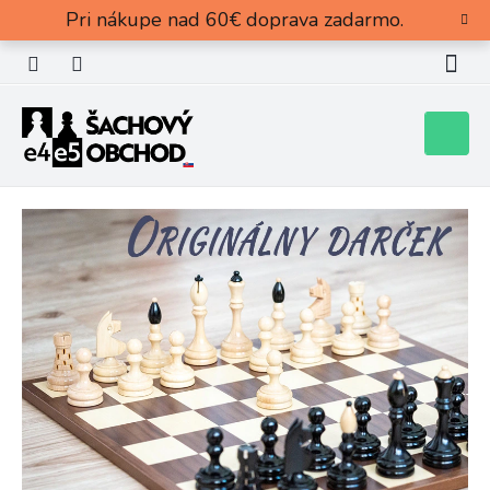
Prejsť
Pri nákupe nad 60€ doprava zadarmo.
na
obsah
Nákupn
košík
.
.
.