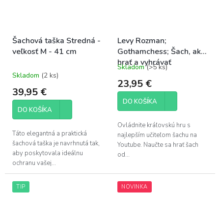
Šachová taška Stredná -
Levy Rozman;
veľkosť M - 41 cm
Gothamchess; Šach, ako
hrať a vyhrávať
Skladom
(>5 ks)
Priemerné
Skladom
(2 ks)
hodnotenie
23,95 €
produktu
39,95 €
je
DO KOŠÍKA
5,0
DO KOŠÍKA
z
5
Ovládnite kráľovskú hru s
hviezdičiek.
Táto elegantná a praktická
najlepším učiteľom šachu na
šachová taška je navrhnutá tak,
Youtube. Naučte sa hrať šach
aby poskytovala ideálnu
od...
ochranu vašej...
TIP
NOVINKA