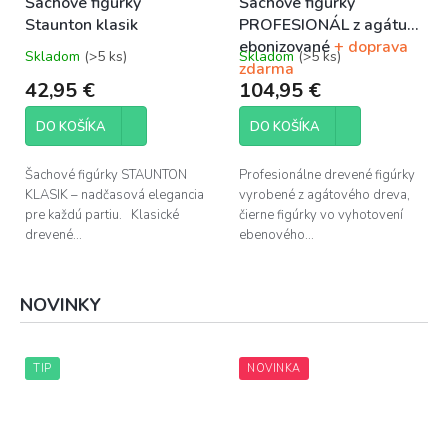
Šachové figúrky
Šachové figúrky
Staunton klasik
PROFESIONÁL z agátu
ebonizované
+ doprava
Skladom
(>5 ks)
Skladom
(>5 ks)
Priemerné
Priemerné
zdarma
hodnotenie
hodnotenie
42,95 €
104,95 €
produktu
produktu
je
je
DO KOŠÍKA
DO KOŠÍKA
5,0
5,0
z
z
5
5
Šachové figúrky STAUNTON
Profesionálne drevené figúrky
hviezdičiek.
hviezdičiek.
KLASIK – nadčasová elegancia
vyrobené z agátového dreva,
pre každú partiu. Klasické
čierne figúrky vo vyhotovení
drevené...
ebenového...
NOVINKY
TIP
NOVINKA