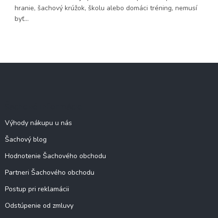
hranie, šachový krúžok, školu alebo domáci tréning, nemusí
byť...
Z
á
p
ä
Šachové informácie
t
i
Výhody nákupu u nás
e
Šachový blog
Hodnotenie Šachového obchodu
Partneri Šachového obchodu
Postup pri reklamácii
Odstúpenie od zmluvy