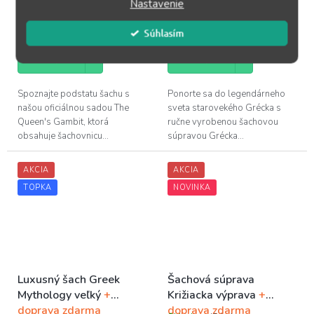
Nastavenie
Skladom
(2 ks)
Skladom
(2 ks)
544,95 €
959,95 €
Súhlasím
DO KOŠÍKA
DO KOŠÍKA
Spoznajte podstatu šachu s
Ponorte sa do legendárneho
našou oficiálnou sadou The
sveta starovekého Grécka s
Queen's Gambit, ktorá
ručne vyrobenou šachovou
obsahuje šachovnicu...
súpravou Grécka...
AKCIA
AKCIA
TOPKA
NOVINKA
Luxusný šach Greek
Šachová súprava
Mythology veľký
+
Križiacka výprava
+
doprava zdarma
doprava zdarma