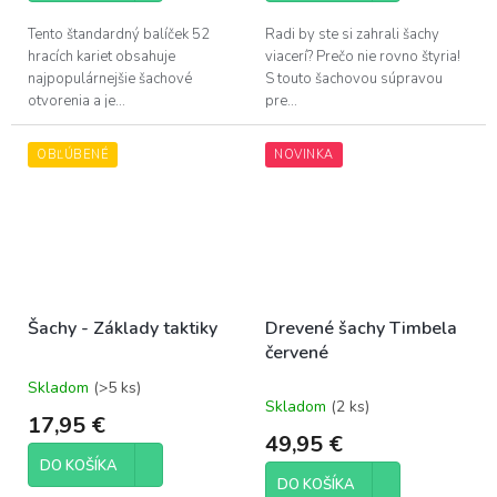
Tento štandardný balíček 52
Radi by ste si zahrali šachy
hracích kariet obsahuje
viacerí? Prečo nie rovno štyria!
najpopulárnejšie šachové
S touto šachovou súpravou
otvorenia a je...
pre...
OBĽÚBENÉ
NOVINKA
Šachy - Základy taktiky
Drevené šachy Timbela
červené
Skladom
(>5 ks)
Priemerné
Skladom
(2 ks)
hodnotenie
17,95 €
produktu
49,95 €
je
DO KOŠÍKA
5,0
DO KOŠÍKA
z