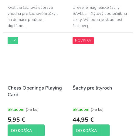
z
z
5
5
Kvalitná šachová súprava
Drevené magnetické šachy
hviezdičiek.
hviezdičiek.
vhodná pre šachové krúžky a
SAPELE – štýlový spoločník na
na domáce použitie +
cesty. Výhodou je skladnosť
digitálne...
šachovej...
TIP
NOVINKA
Chess Openings Playing
Šachy pre štyroch
Card
Skladom
(>5 ks)
Skladom
(>5 ks)
5,95 €
44,95 €
DO KOŠÍKA
DO KOŠÍKA