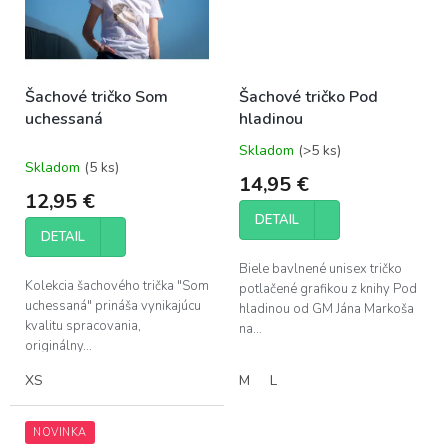
Šachové tričko Som
Šachové tričko Pod
uchessaná
hladinou
Skladom
(>5 ks)
Priemerné
Skladom
(5 ks)
hodnotenie
14,95 €
produktu
12,95 €
je
DETAIL
5,0
DETAIL
z
5
Biele bavlnené unisex tričko
hviezdičiek.
Kolekcia šachového trička "Som
potlačené grafikou z knihy Pod
uchessaná" prináša vynikajúcu
hladinou od GM Jána Markoša
kvalitu spracovania,
na...
originálny...
XS
M
L
NOVINKA