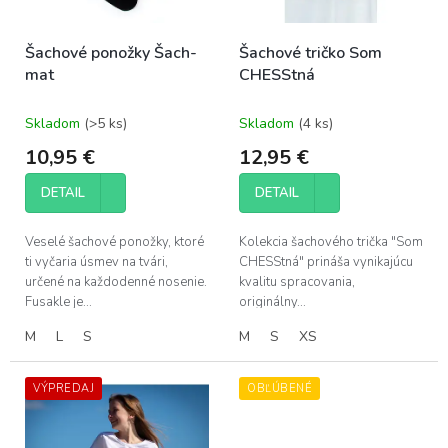
k
r
t
o
o
Šachové ponožky Šach-
Šachové tričko Som
d
v
mat
CHESStná
u
k
t
Skladom
(>5 ks)
Skladom
(4 ks)
o
10,95 €
12,95 €
v
DETAIL
DETAIL
Veselé šachové ponožky, ktoré
Kolekcia šachového trička "Som
ti vyčaria úsmev na tvári,
CHESStná" prináša vynikajúcu
určené na každodenné nosenie.
kvalitu spracovania,
Fusakle je...
originálny...
M
L
S
M
S
XS
VÝPREDAJ
OBĽÚBENÉ