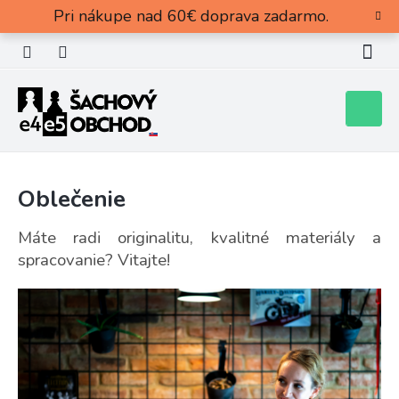
Prejsť
Pri nákupe nad 60€ doprava zadarmo.
na
obsah
Nákupn
košík
Oblečenie
Máte radi originalitu, kvalitné materiály a
spracovanie? Vitajte!