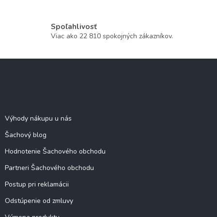
Spoľahlivosť
Viac ako 22 810 spokojných zákazníkov.
Z
á
p
ä
Šachové informácie
t
i
Výhody nákupu u nás
e
Šachový blog
Hodnotenie Šachového obchodu
Partneri Šachového obchodu
Postup pri reklamácii
Odstúpenie od zmluvy