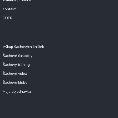
Výmena produktu
Kontakt
GDPR
O šachu
Výkup šachových knižiek
Šachové časopisy
Šachový tréning
Šachové videá
Šachové kluby
Moja objednávka