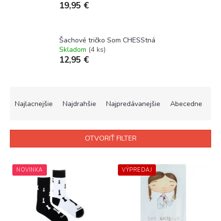
19,95 €
Šachové tričko Som CHESStná
Skladom
(4 ks)
12,95 €
R
a
Najlacnejšie
Najdrahšie
Najpredávanejšie
Abecedne
d
e
n
OTVORIŤ FILTER
i
e
V
p
ý
NOVINKA
VÝPREDAJ
r
p
o
i
d
s
u
p