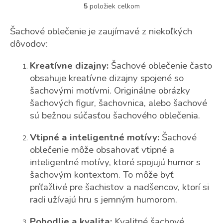
5
položiek celkom
O
v
l
Šachové oblečenie je zaujímavé z niekoľkých
á
dôvodov:
d
a
Kreatívne dizajny:
Šachové oblečenie často
c
i
obsahuje kreatívne dizajny spojené so
e
šachovými motívmi. Originálne obrázky
p
šachových figur, šachovnica, alebo šachové
r
sú bežnou súčasťou šachového oblečenia.
v
k
y
Vtipné a inteligentné motívy:
Šachové
v
oblečenie môže obsahovať vtipné a
ý
inteligentné motívy, ktoré spojujú humor s
p
i
šachovým kontextom. To môže byť
s
príťažlivé pre šachistov a nadšencov, ktorí si
u
radi užívajú hru s jemným humorom.
Pohodlie a kvalita:
Kvalitné šachové