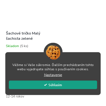
Šachové tričko Malý
šachista zelené
Skladom
(5 ks)
Priemerné
hodnotenie
19,95 €
produktu
je
DETAIL
5,0
Vážime si Vaše súkromie. Ďalším prechádzaním tohto
webu vyjadrujete súhlas s používaním cookies.
z
5
Biele bavlnené unisex tričko
Nastavenie
hviezdičiek.
potlačené grafikou z knižiek od
Martina Beila a Vlasty
Súhlasím
pospíšilovej....
12-14 rokov