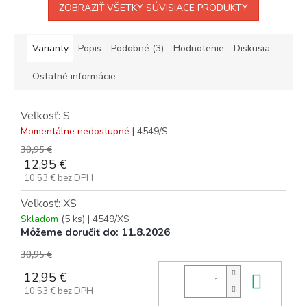
ZOBRAZIŤ VŠETKY SÚVISIACE PRODUKTY
Varianty
Popis
Podobné (3)
Hodnotenie
Diskusia
Ostatné informácie
Veľkosť: S
Momentálne nedostupné
| 4549/S
30,95 €
12,95 €
10,53 € bez DPH
Veľkosť: XS
Skladom
(5 ks)
| 4549/XS
Môžeme doručiť do:
11.8.2026
30,95 €
12,95 €
Do k
10,53 € bez DPH