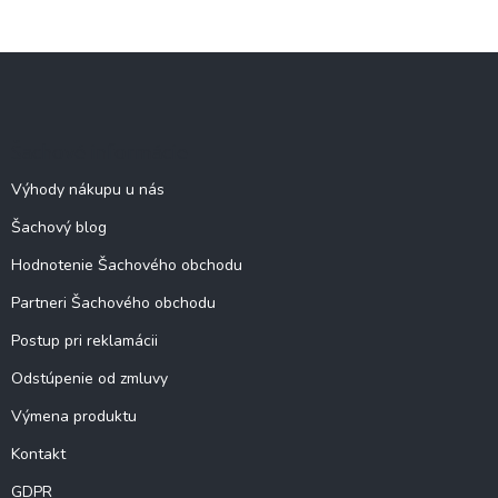
Z
á
p
ä
Šachové informácie
t
i
Výhody nákupu u nás
e
Šachový blog
Hodnotenie Šachového obchodu
Partneri Šachového obchodu
Postup pri reklamácii
Odstúpenie od zmluvy
Výmena produktu
Kontakt
GDPR