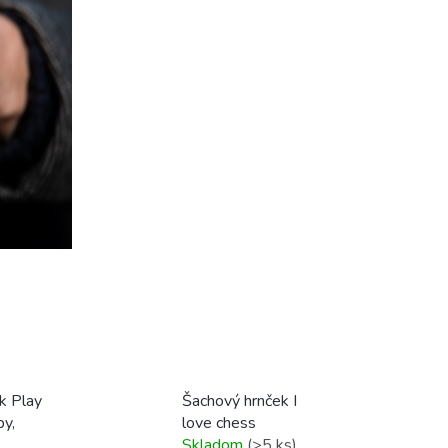
k Play
Šachový hrnček I
py,
love chess
Skladom
(>5 ks)