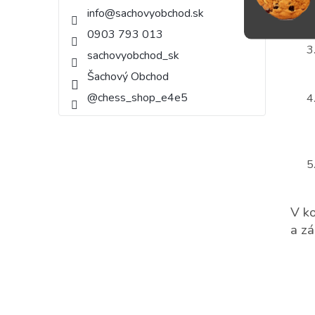
info
@
sachovyobchod.sk
0903 793 013
sachovyobchod_sk
Šachový Obchod
@chess_shop_e4e5
V ko
a zá