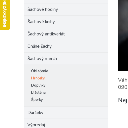
l
Šachové hodiny
Šachové knihy
Šachový antikvariát
Online šachy
Šachový merch
Oblečenie
Hrnčeky
Váha
Doplnky
090
Bižutéria
Naj
Šperky
Darčeky
Výpredaj