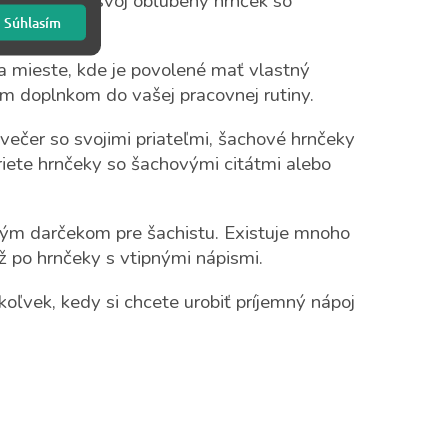
e si vziať svoj obľúbený hrnček so
Súhlasím
ru.
a mieste, kde je povolené mať vlastný
m doplnkom do vašej pracovnej rutiny.
ečer so svojimi priateľmi, šachové hrnčeky
iete hrnčeky so šachovými citátmi alebo
ým darčekom pre šachistu. Existuje mnoho
ž po hrnčeky s vtipnými nápismi.
ľvek, kedy si chcete urobiť príjemný nápoj