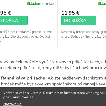
Skladom
(>5 ks)
Skl
,95 €
11,95 €
O KOŠÍKA
DO KOŠÍKA
ický hrnček potlačený grafikou I love
Keramický hrnček potlačený graf
 , z ktorého si budeš vychutnávať čaj
chess, Be happy, Smile , z ktoréh
...
O
v
ový hrnček môžete využiť v rôznych príležitostiach, a to
l
ú niektoré príležitosti, kedy môže byť šachový hrnček 
á
d
a
Ranná káva pri šachu:
Ak ste nadšeným šachistom a 
c
hrnček môže byť skvelým spoločníkom pri rannej káve a
i
zároveň si užívať pohľad na šachové figúrky alebo ša
e
Vážime si Vaše súkromie. Ďalším prechádzaním tohto webu vyjadru
p
používaním cookies.
r
Šachové stretnutia a turnaje:
Na šachových stretnut
v
Nastavenie