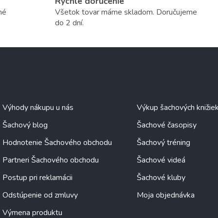
Rýchle doručenie
né
Všetok tovar máme skladom. Doručujeme
do 2 dní.
Šachové informácie
O šachu
Výhody nákupu u nás
Výkup šachových knižie
Šachový blog
Šachové časopisy
Hodnotenie Šachového obchodu
Šachový tréning
Partneri Šachového obchodu
Šachové videá
Postup pri reklamácii
Šachové kluby
Odstúpenie od zmluvy
Moja objednávka
Výmena produktu