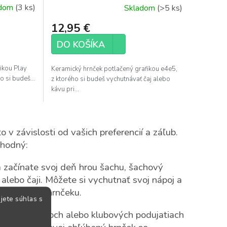
adom
(3 ks)
Skladom
(>5 ks)
12,95 €
DO KOŠÍKA
ikou Play
Keramický hrnček potlačený grafikou e4e5,
o si budeš...
z ktorého si budeš vychutnávať čaj alebo
kávu pri...
 v závislosti od vašich preferencií a záľub.
vhodný:
začínate svoj deň hrou šachu, šachový
lebo čaji. Môžete si vychutnať svoj nápoj a
chovnicu na hrnčeku.
jete súhlas s
iach, turnajoch alebo klubových podujatiach