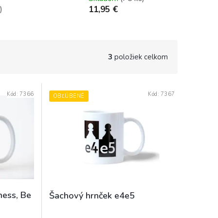
)
11,95 €
3
položiek celkom
Kód:
7366
Kód:
7367
OBĽÚBENÉ
hess, Be
Šachový hrnček e4e5