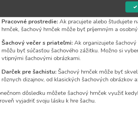
môže byť šachový hrnček zaujímavým doplnkom. Môžet
k
šachovým motívom a vytvoriť si tak unikátnu atmosfé
y
v
ý
Pracovné prostredie:
Ak pracujete alebo študujete n
p
hrnček, šachový hrnček môže byť príjemným a osobný
i
s
Šachový večer s priateľmi:
Ak organizujete šachový v
u
môžu byť súčasťou šachového zážitku. Možno si vyber
vtipnými šachovými obrázkami.
Darček pre šachistu:
Šachový hrnček môže byť skvel
rôznych dizajnov, od klasických šachových obrázkov a
nečnom dôsledku môžete šachový hrnček využiť kedyko
roveň vyjadriť svoju lásku k hre šachu.