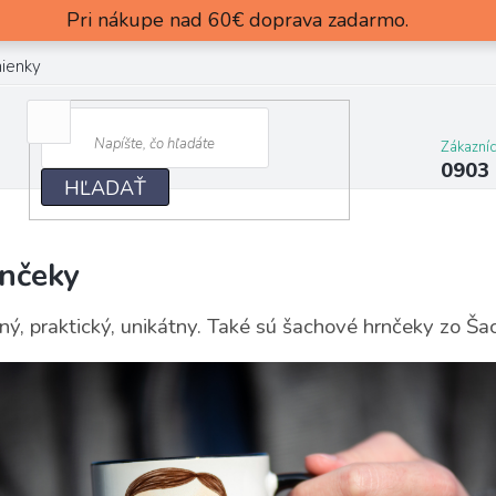
Pri nákupe nad 60€ doprava zadarmo.
ienky
Zákazní
0903
HĽADAŤ
nčeky
ný, praktický, unikátny. Také sú šachové hrnčeky zo Š