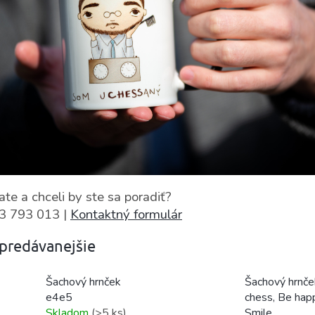
te a chceli by ste sa poradiť?
3 793 013 |
Kontaktný formulár
predávanejšie
Šachový hrnče
Šachový hrnček
chess, Be hap
e4e5
Smile
Skladom
(>5 ks)