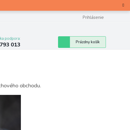
Prihlásenie
cka podpora:
Nákupný
Prázdny košík
 793 013
košík
achového obchodu.