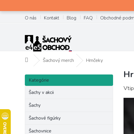
Prejsť
na
obsah
O nás
Kontakt
Blog
FAQ
Obchodné podm
Šachový merch
Hrnčeky
Domov
Hr
B
Preskočiť
o
Kategórie
kategórie
č
Vtip
Šachy v akcii
n
ý
Šachy
p
a
Šachové figúrky
n
e
Šachovnice