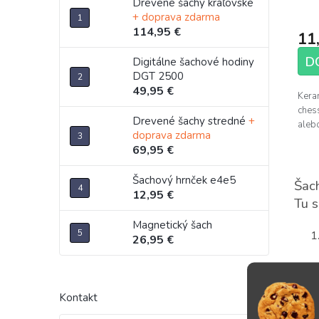
v
Drevené šachy kráľovské
o
+ doprava zdarma
v
114,95 €
11
D
Digitálne šachové hodiny
DGT 2500
49,95 €
Keram
chess
Drevené šachy stredné
+
alebo
doprava zdarma
69,95 €
Šachový hrnček e4e5
Šach
12,95 €
Tu s
Magnetický šach
26,95 €
Kontakt