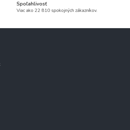
Spoľahlivosť
Viac ako 22 810 spokojných zákazníkov.
k