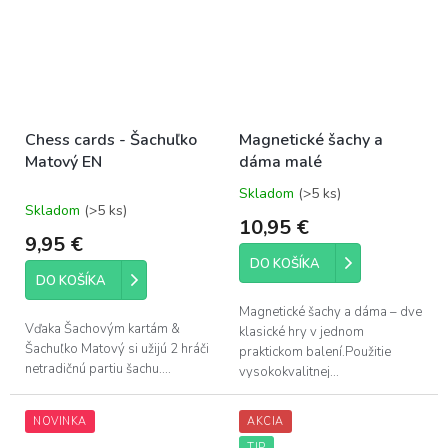
Chess cards - Šachuľko
Magnetické šachy a
Matový EN
dáma malé
Skladom
(>5 ks)
Priemerné
Skladom
(>5 ks)
hodnotenie
10,95 €
produktu
9,95 €
je
DO KOŠÍKA
5,0
DO KOŠÍKA
z
5
Magnetické šachy a dáma – dve
hviezdičiek.
Vďaka Šachovým kartám &
klasické hry v jednom
Šachuľko Matový si užijú 2 hráči
praktickom balení.Použitie
netradičnú partiu šachu....
vysokokvalitnej...
NOVINKA
AKCIA
TIP