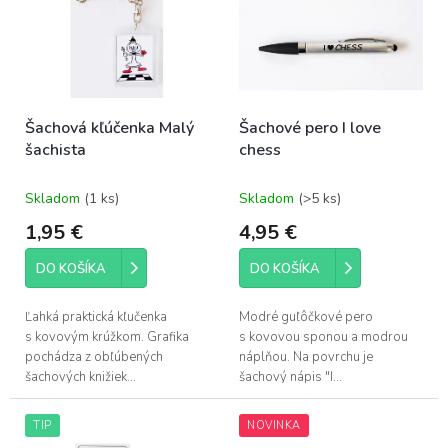
o
i
d
s
u
p
k
r
t
o
o
Šachová kľúčenka Malý
Šachové pero I love
d
v
šachista
chess
u
k
t
Skladom
(1 ks)
Skladom
(>5 ks)
o
1,95 €
4,95 €
v
DO KOŠÍKA
DO KOŠÍKA
Ľahká praktická kľučenka
Modré guľôčkové pero
s kovovým krúžkom. Grafika
s kovovou sponou a modrou
pochádza z obľúbených
náplňou. Na povrchu je
šachových knižiek...
šachový nápis "I...
TIP
NOVINKA