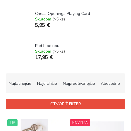
Chess Openings Playing Card
Skladom
(>5 ks)
5,95 €
Pod hladinou
Skladom
(>5 ks)
17,95 €
R
a
Najlacnejšie
Najdrahšie
Najpredávanejšie
Abecedne
d
e
n
OTVORIŤ FILTER
i
e
V
p
ý
TIP
NOVINKA
r
p