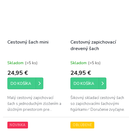
Cestovný šach mini
Cestovný zapichovací
drevený šach
Skladom
(>5 ks)
Skladom
(>5 ks)
24,95 €
24,95 €
DO KOŠÍKA
DO KOŠÍKA
Malý cestovný zapichovací
Šikovný skladací cestovný šach
šach s jednoduchým zložením a
so zapichovacími šachovými
úložným priestorom pre...
figúrkami✅ Doručenie zvyčajne...
NOVINKA
OBĽÚBENÉ