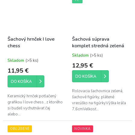
Šachový hrnček I love
Šachová súprava
chess
komplet stredná zelená
Skladom
(>5 ks)
Priemerné
Skladom
(>5 ks)
hodnotenie
12,95 €
produktu
11,95 €
je
DO KOŠÍKA
5,0
DO KOŠÍKA
z
5
Rolovacia šachovnica zelená,
hviezdičiek.
Keramický hrnček potlačený
šachové figúrky, plátené
grafikou I love chess , z ktorého
vrecúško na figúrkyVýška kráľa
si budeš vychutnávať čaj
7,6cmVeľkosť...
alebo...
OBĽÚBENÉ
NOVINKA