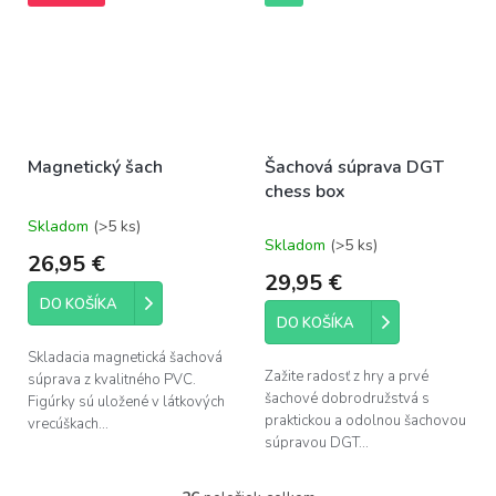
Magnetický šach
Šachová súprava DGT
chess box
Skladom
(>5 ks)
Priemerné
Skladom
(>5 ks)
hodnotenie
26,95 €
produktu
29,95 €
je
DO KOŠÍKA
5,0
DO KOŠÍKA
z
5
Skladacia magnetická šachová
hviezdičiek.
Zažite radosť z hry a prvé
súprava z kvalitného PVC.
šachové dobrodružstvá s
Figúrky sú uložené v látkových
praktickou a odolnou šachovou
vrecúškach...
súpravou DGT...