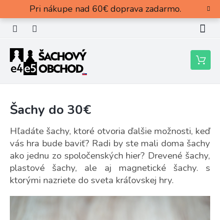
Prejsť
Pri nákupe nad 60€ doprava zadarmo.
na
obsah
Nákupn
košík
Šachy do 30€
Hľadáte šachy, ktoré otvoria ďalšie možnosti, keď
vás hra bude baviť? Radi by ste mali doma šachy
ako jednu zo spoločenských hier? Drevené šachy,
plastové šachy, ale aj magnetické šachy. s
ktorými nazriete do sveta kráľovskej hry.