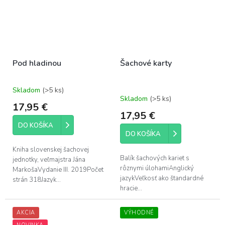
Pod hladinou
Šachové karty
Skladom
(>5 ks)
Priemerné
Skladom
(>5 ks)
hodnotenie
17,95 €
produktu
17,95 €
je
DO KOŠÍKA
5,0
DO KOŠÍKA
z
5
Kniha slovenskej šachovej
hviezdičiek.
Balík šachových kariet s
jednotky, veľmajstra Jána
rôznymi úlohamiAnglický
MarkošaVydanie III. 2019Počet
jazykVeľkosť ako štandardné
strán 318Jazyk...
hracie...
AKCIA
VÝHODNÉ