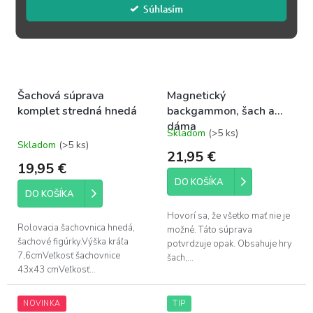
Súhlasím
Šachová súprava
Magnetický
komplet stredná hnedá
backgammon, šach a
dáma
Skladom
(>5 ks)
Priemerné
Skladom
(>5 ks)
hodnotenie
21,95 €
produktu
19,95 €
je
DO KOŠÍKA
5,0
DO KOŠÍKA
z
5
Hovorí sa, že všetko mať nie je
hviezdičiek.
Rolovacia šachovnica hnedá,
možné. Táto súprava
šachové figúrky.Výška kráľa
potvrdzuje opak. Obsahuje hry
7,6cmVeľkosť šachovnice
šach,...
43x43 cmVeľkosť...
NOVINKA
TIP