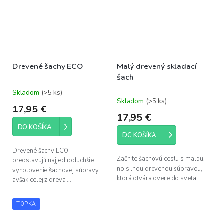
Drevené šachy ECO
Malý drevený skladací
šach
Skladom
(>5 ks)
Priemerné
Skladom
(>5 ks)
hodnotenie
17,95 €
produktu
17,95 €
je
DO KOŠÍKA
5,0
DO KOŠÍKA
z
5
Drevené šachy ECO
hviezdičiek.
Začnite šachovú cestu s malou,
predstavujú najjednoduchšie
no silnou drevenou súpravou,
vyhotovenie šachovej súpravy
ktorá otvára dvere do sveta...
avšak celej z dreva....
TOPKA