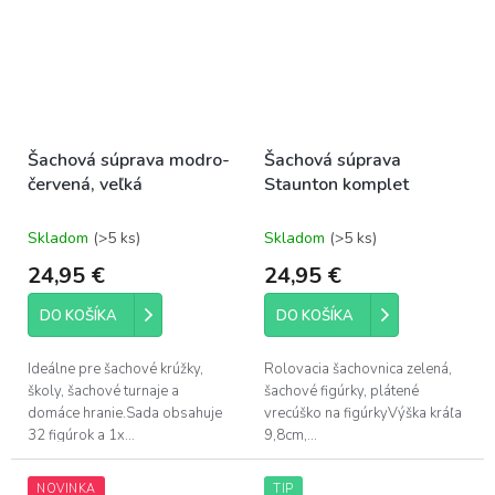
Šachová súprava modro-
Šachová súprava
červená, veľká
Staunton komplet
Skladom
(>5 ks)
Skladom
(>5 ks)
24,95 €
24,95 €
DO KOŠÍKA
DO KOŠÍKA
Ideálne pre šachové krúžky,
Rolovacia šachovnica zelená,
školy, šachové turnaje a
šachové figúrky, plátené
domáce hranie.Sada obsahuje
vrecúško na figúrkyVýška kráľa
32 figúrok a 1x...
9,8cm,...
NOVINKA
TIP