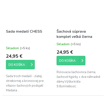
Sada medailí CHESS
Šachová súprava
komplet veľká čierna
Skladom
(>5 ks)
Priemerné
Skladom
(>5 ks)
hodnotenie
24,95 €
produktu
24,95 €
je
DO KOŠÍKA
5,0
DO KOŠÍKA
z
5
Rolovacia šachovnica čierna,
hviezdičiek.
Sada troch medailí - zlatej,
šachové figúrky + dve náhradné
striebornej a bronzovej pre
dámy.Výška kráľa
víťazov šachových podujatí.
9,8cmVeľkosť...
Medaila...