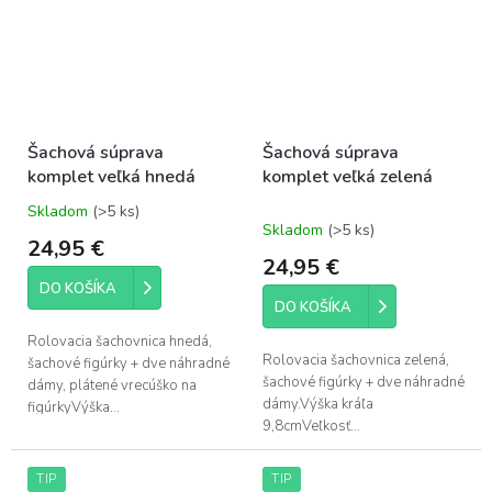
Šachová súprava
Šachová súprava
komplet veľká hnedá
komplet veľká zelená
Skladom
(>5 ks)
Priemerné
Skladom
(>5 ks)
hodnotenie
24,95 €
produktu
24,95 €
je
DO KOŠÍKA
5,0
DO KOŠÍKA
z
5
Rolovacia šachovnica hnedá,
hviezdičiek.
Rolovacia šachovnica zelená,
šachové figúrky + dve náhradné
šachové figúrky + dve náhradné
dámy, plátené vrecúško na
dámy.Výška kráľa
figúrkyVýška...
9,8cmVeľkosť...
TIP
TIP