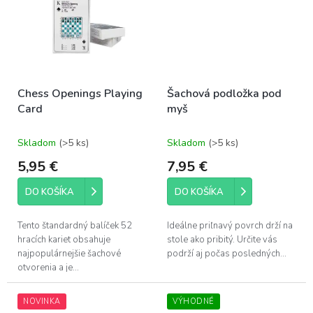
Chess Openings Playing
Šachová podložka pod
Card
myš
Skladom
(>5 ks)
Skladom
(>5 ks)
5,95 €
7,95 €
DO KOŠÍKA
DO KOŠÍKA
Tento štandardný balíček 52
Ideálne priľnavý povrch drží na
hracích kariet obsahuje
stole ako pribitý. Určite vás
najpopulárnejšie šachové
podrží aj počas posledných...
otvorenia a je...
NOVINKA
VÝHODNÉ