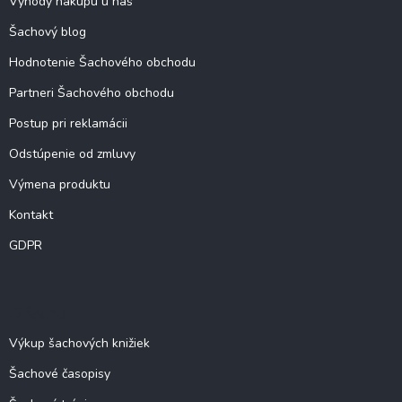
Výhody nákupu u nás
e
Šachový blog
Hodnotenie Šachového obchodu
Partneri Šachového obchodu
Postup pri reklamácii
Odstúpenie od zmluvy
Výmena produktu
Kontakt
GDPR
O šachu
Výkup šachových knižiek
Šachové časopisy