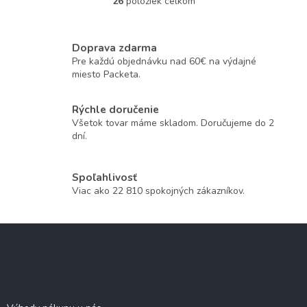
26
položiek celkom
O
v
l
á
Doprava zdarma
d
Pre každú objednávku nad 60€ na výdajné
a
miesto Packeta.
c
i
Rýchle doručenie
e
Všetok tovar máme skladom. Doručujeme do 2
p
dní.
r
v
k
y
Spoľahlivosť
v
Viac ako 22 810 spokojných zákazníkov.
ý
p
i
Z
s
á
u
p
ä
Šachové informácie
t
i