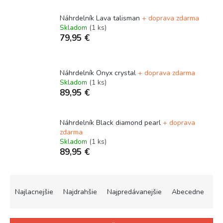
Náhrdelník Lava talisman
+ doprava zdarma
Skladom
(1 ks)
79,95 €
Náhrdelník Onyx crystal
+ doprava zdarma
Skladom
(1 ks)
89,95 €
Náhrdelník Black diamond pearl
+ doprava
zdarma
Skladom
(1 ks)
89,95 €
R
a
Najlacnejšie
Najdrahšie
Najpredávanejšie
Abecedne
d
e