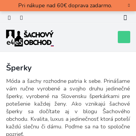
Prejsť
Pri nákupe nad 60€ doprava zadarmo.
na
obsah
Nákupn
košík
Šperky
Móda a šachy rozhodne patria k sebe. Prinášame
vám ručne vyrobené a svojho druhu jedinečné
šperky, vyrobené na Slovensku šperkárkami pre
potešenie každej ženy. Ako vznikajú šachové
šperky sa dočítate aj v blogu Šachového
obchodu. Kvalita, luxus a jedinečnosť ktorá poteší
každú slečnu či dámu. Poďme sa na to spoločne
pozrieť.