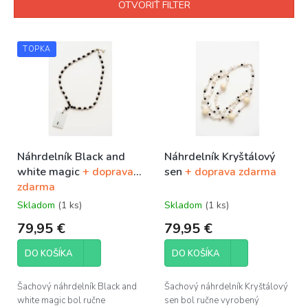
n
OTVORIŤ FILTER
i
e
V
p
ý
TOPKA
r
p
o
i
d
s
u
p
k
r
t
o
o
Náhrdelník Black and
Náhrdelník Kryštálový
d
v
white magic
+ doprava
sen
+ doprava zdarma
u
zdarma
k
t
Skladom
(1 ks)
Skladom
(1 ks)
o
79,95 €
79,95 €
v
DO KOŠÍKA
DO KOŠÍKA
Šachový náhrdelník Black and
Šachový náhrdelník Kryštálový
white magic bol ručne
sen bol ručne vyrobený