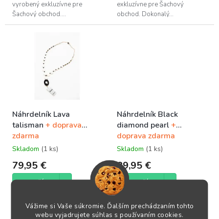
vyrobený exkluzívne pre
exkluzívne pre Šachový
Šachový obchod....
obchod. Dokonalý...
Náhrdelník Lava
Náhrdelník Black
talisman
+ doprava
diamond pearl
+
zdarma
doprava zdarma
Skladom
(1 ks)
Skladom
(1 ks)
79,95 €
89,95 €
DO KOŠÍKA
DO KOŠÍKA
Vážime si Vaše súkromie. Ďalším prechádzaním tohto
Šachový náhrdelník Lava
Šachový náhrdelník Black
webu vyjadrujete súhlas s používaním cookies.
talisman bol ručne vyrobený
diamond pearl bol ručne