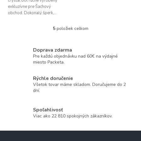
crystal bol ručne vyrobený
exkluzívne pre Šachový
obchod. Dokonalý šperk,...
5
položiek celkom
O
v
l
á
Doprava zdarma
d
Pre každú objednávku nad 60€ na výdajné
a
miesto Packeta.
c
i
Rýchle doručenie
e
Všetok tovar máme skladom. Doručujeme do 2
p
dní.
r
v
k
y
Spoľahlivosť
v
Viac ako 22 810 spokojných zákazníkov.
ý
p
i
Z
s
á