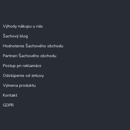
u
p
ä
Šachové informácie
t
i
Výhody nákupu u nás
e
Šachový blog
Hodnotenie Šachového obchodu
Partneri Šachového obchodu
Postup pri reklamácii
Odstúpenie od zmluvy
Výmena produktu
Kontakt
GDPR
O šachu