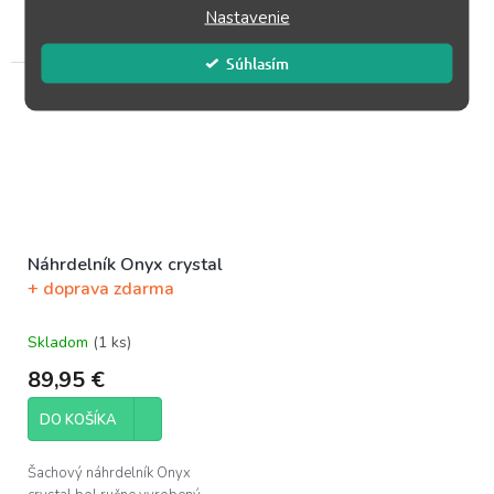
Nastavenie
exkluzívne pre Šachový
vyrobený exkluzívne pre
obchod. Dokonalý šperk...
Šachový obchod. Dokonalý...
Súhlasím
Náhrdelník Onyx crystal
+ doprava zdarma
Skladom
(1 ks)
89,95 €
DO KOŠÍKA
Šachový náhrdelník Onyx