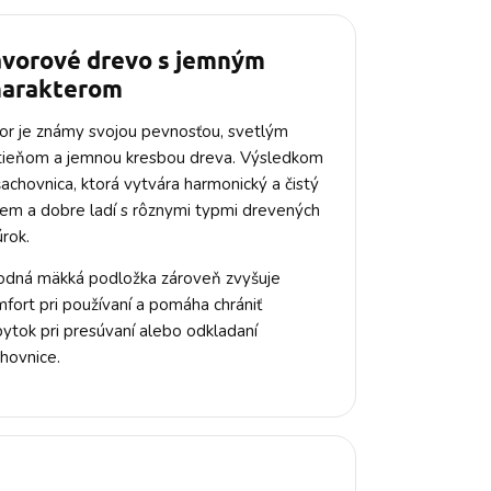
avorové drevo s jemným
harakterom
or je známy svojou pevnosťou, svetlým
tieňom a jemnou kresbou dreva. Výsledkom
šachovnica, ktorá vytvára harmonický a čistý
em a dobre ladí s rôznymi typmi drevených
úrok.
odná mäkká podložka zároveň zvyšuje
fort pri používaní a pomáha chrániť
ytok pri presúvaní alebo odkladaní
hovnice.