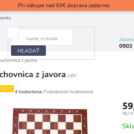
Pri nákupe nad 60€ doprava zadarmo.
ienky
Zákazní
0903
HĽADAŤ
achovnica z javora
chovnica z javora
1097
ÚBENÉ
Priemerné
4 hodnotenia
Podrobnosti hodnotenia
hodnotenie
59
produktu
je
48,74
5,0
Jedn
z
Sk
cena:
5