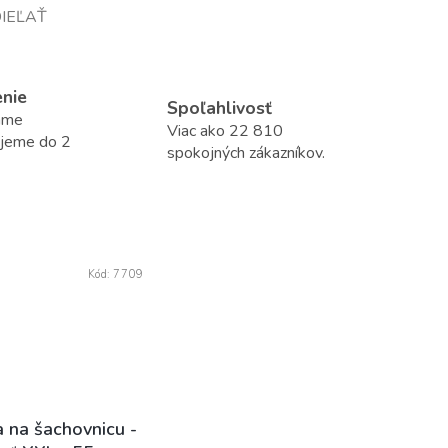
IEĽAŤ
enie
Spoľahlivosť
áme
Viac ako 22 810
ujeme do 2
spokojných zákazníkov.
Kód:
7709
 na šachovnicu -