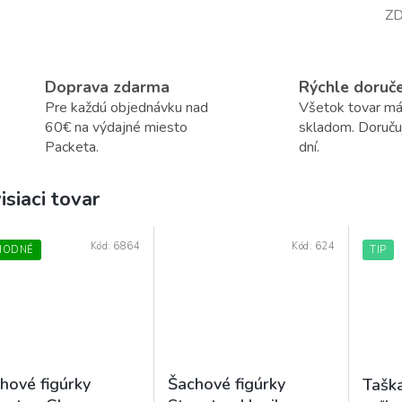
ZD
Doprava zdarma
Rýchle doruč
Pre každú objednávku nad
Všetok tovar m
60€ na výdajné miesto
skladom. Doruč
Packeta.
dní.
isiaci tovar
Kód:
6864
Kód:
624
HODNÉ
TIP
hové figúrky
Šachové figúrky
Taška