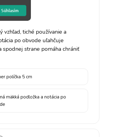
Súhlasím
ý vzhľad, tiché používanie a
otácia po obvode uľahčuje
na spodnej strane pomáha chrániť
er políčka 5 cm
ná mäkká podložka a notácia po
de