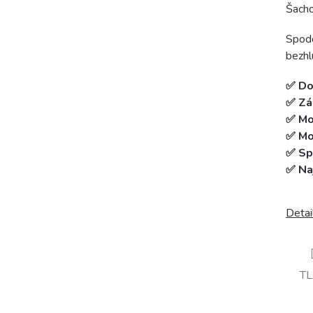
Šacho
Spodo
bezhl
✅ Do
✅ Zá
✅ Mo
✅ Mo
✅ Spo
✅ Na
Detai
T