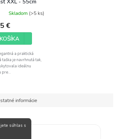
osť XXL - 55cm
Skladom
(>5 ks)
5 €
KOŠÍKA
egantná a praktická
 taška je navrhnutá tak,
kytovala ideálnu
 pre...
statné informácie
jete súhlas s