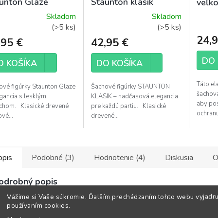
unton Glaze
Staunton klasik
veľk
Skladom
Skladom
emerné
Priemerné
(>5 ks)
(>5 ks)
notenie
hodnotenie
24,9
,95 €
42,95 €
duktu
produktu
je
DO 
O KOŠÍKA
DO KOŠÍKA
5,0
z
Táto el
ové figúrky Staunton Glaze
Šachové figúrky STAUNTON
5
šachová
gancia s lesklým
KLASIK – nadčasová elegancia
zdičiek.
hviezdičiek.
aby pos
chom. Klasické drevené
pre každú partiu. Klasické
ochranu
vé...
drevené...
opis
Podobné (3)
Hodnotenie (4)
Diskusia
O
odrobný popis
Vážime si Vaše súkromie. Ďalším prechádzaním tohto webu vyjadru
používaním cookies.