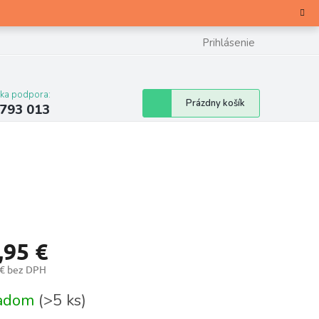
Prihlásenie
cka podpora:
Nákupný
Prázdny košík
 793 013
košík
,95 €
 € bez DPH
otková
ladom
(>5 ks)