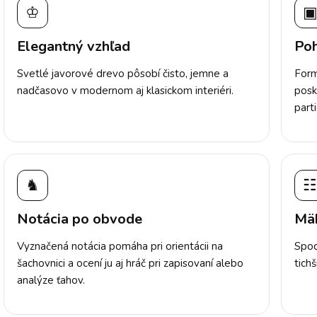
♔
Elegantný vzhľad
Poh
Svetlé javorové drevo pôsobí čisto, jemne a
Form
nadčasovo v modernom aj klasickom interiéri.
posk
parti
♞
☷
Notácia po obvode
Mäk
Vyznačená notácia pomáha pri orientácii na
Spod
šachovnici a ocení ju aj hráč pri zapisovaní alebo
tich
analýze ťahov.