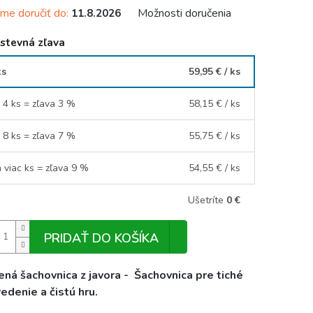
e doručiť do:
Možnosti doručenia
11.8.2026
stevná zľava
ks
59,95 €
/ ks
- 4 ks = zľava 3 %
58,15 €
/ ks
- 8 ks = zľava 7 %
55,75 €
/ ks
a viac ks = zľava 9 %
54,55 €
/ ks
Ušetríte
0 €
PRIDAŤ DO KOŠÍKA
ná šachovnica z javora - Šachovnica pre tiché
edenie a čistú hru.