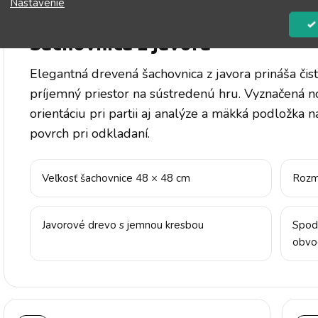
Nastavenie
DREVENÁ ŠACHOVNICA Z JAVORA
Šachovnica z javora
Elegantná drevená šachovnica z javora prináša čist
príjemný priestor na sústredenú hru. Vyznačená n
orientáciu pri partii aj analýze a mäkká podložka 
povrch pri odkladaní.
Veľkosť šachovnice 48 × 48 cm
Rozm
Javorové drevo s jemnou kresbou
Spod
obvo