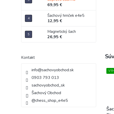
69,95 €
Šachový hrnček e4e5
12,95 €
Magnetický šach
26,95 €
Súv
Kontakt
info
@
sachovyobchod.sk
VÝ
0903 793 013
sachovyobchod_sk
Šachový Obchod
@chess_shop_e4e5
Šac