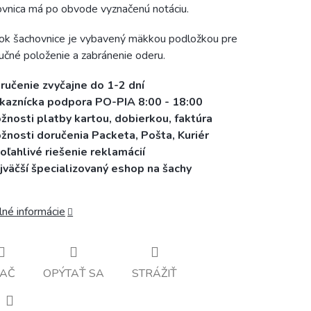
vnica má po obvode vyznačenú notáciu.
k šachovnice je vybavený mäkkou podložkou pre
učné položenie a zabránenie oderu.
ručenie zvyčajne do 1-2 dní
kaznícka podpora PO-PIA 8:00 - 18:00
žnosti platby kartou, dobierkou, faktúra
žnosti doručenia Packeta, Pošta, Kuriér
ľahlivé riešenie reklamácií
jväčší špecializovaný eshop na šachy
lné informácie
LAČ
OPÝTAŤ SA
STRÁŽIŤ