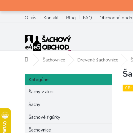
Prejsť
na
obsah
O nás
Kontakt
Blog
FAQ
Obchodné podm
Šachovnice
Drevené šachovnice
Š
Domov
Ša
B
Preskočiť
o
Kategórie
kategórie
č
OBĽ
Šachy v akcii
n
ý
Šachy
p
a
Šachové figúrky
n
e
Šachovnice