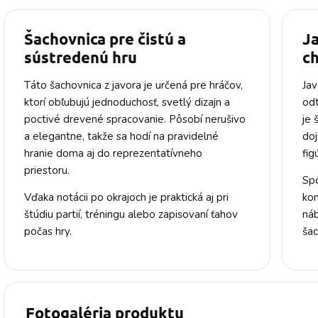
Šachovnica pre čistú a
J
sústredenú hru
c
Táto šachovnica z javora je určená pre hráčov,
Jav
ktorí obľubujú jednoduchosť, svetlý dizajn a
od
poctivé drevené spracovanie. Pôsobí nerušivo
je 
a elegantne, takže sa hodí na pravidelné
doj
hranie doma aj do reprezentatívneho
fig
priestoru.
Sp
Vďaka notácii po okrajoch je praktická aj pri
kom
štúdiu partií, tréningu alebo zapisovaní ťahov
náb
počas hry.
šac
Fotogaléria produktu