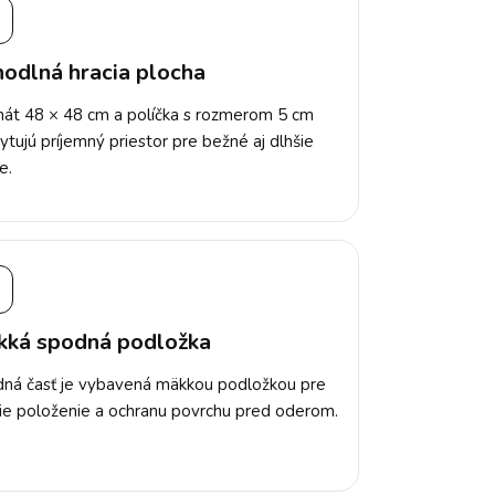
▣
odlná hracia plocha
át 48 × 48 cm a políčka s rozmerom 5 cm
ytujú príjemný priestor pre bežné aj dlhšie
e.
ká spodná podložka
ná časť je vybavená mäkkou podložkou pre
šie položenie a ochranu povrchu pred oderom.