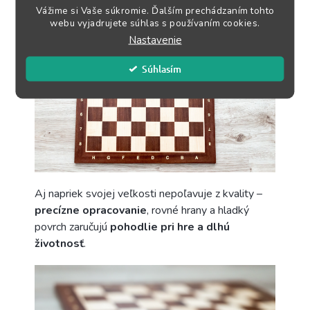
Vážime si Vaše súkromie. Ďalším prechádzaním tohto
webu vyjadrujete súhlas s používaním cookies.
Nastavenie
Súhlasím
Aj napriek svojej veľkosti nepoľavuje z kvality –
precízne
opracovanie
, rovné hrany a hladký
povrch zaručujú
pohodlie pri hre a dlhú
životnosť
.