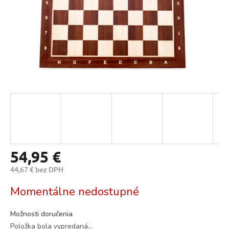
54,95 €
44,67 € bez DPH
Jednotková
Momentálne nedostupné
cena:
Možnosti doručenia
Položka bola vypredaná…