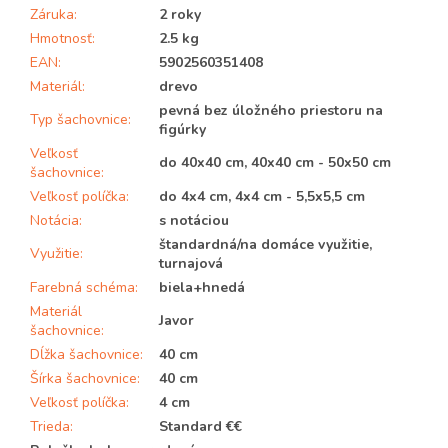
Záruka
:
2 roky
Hmotnosť
:
2.5 kg
EAN
:
5902560351408
Materiál
:
drevo
pevná bez úložného priestoru na
Typ šachovnice
:
figúrky
Veľkosť
do 40x40 cm, 40x40 cm - 50x50 cm
šachovnice
:
Veľkosť políčka
:
do 4x4 cm, 4x4 cm - 5,5x5,5 cm
Notácia
:
s notáciou
štandardná/na domáce využitie,
Využitie
:
turnajová
Farebná schéma
:
biela+hnedá
Materiál
Javor
šachovnice
:
Dĺžka šachovnice
:
40 cm
Šírka šachovnice
:
40 cm
Veľkosť políčka
:
4 cm
Trieda
:
Standard €€