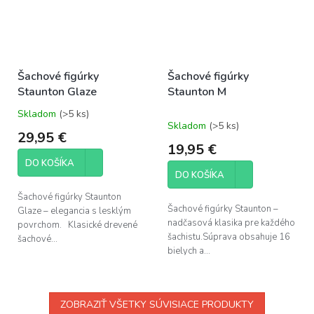
Šachové figúrky
Šachové figúrky
Staunton Glaze
Staunton M
Skladom
(>5 ks)
Priemerné
Skladom
(>5 ks)
hodnotenie
29,95 €
produktu
19,95 €
je
DO KOŠÍKA
5,0
DO KOŠÍKA
z
5
Šachové figúrky Staunton
hviezdičiek.
Šachové figúrky Staunton –
Glaze – elegancia s lesklým
nadčasová klasika pre každého
povrchom. Klasické drevené
šachistu.Súprava obsahuje 16
šachové...
bielych a...
ZOBRAZIŤ VŠETKY SÚVISIACE PRODUKTY