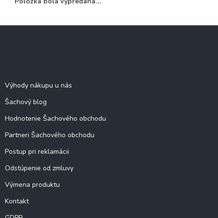
Položka bola vypredaná…
Z
á
p
ä
Šachové informácie
t
i
Výhody nákupu u nás
e
Šachový blog
Hodnotenie Šachového obchodu
Partneri Šachového obchodu
Postup pri reklamácii
Odstúpenie od zmluvy
Výmena produktu
Kontakt
GDPR