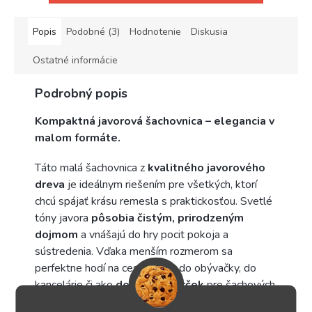
Popis
Podobné (3)
Hodnotenie
Diskusia
Ostatné informácie
Podrobný popis
Kompaktná javorová šachovnica – elegancia v
malom formáte.
Táto malá šachovnica z
kvalitného
javorového
dreva
je ideálnym riešením pre všetkých, ktorí
chcú spájať krásu remesla s praktickosťou. Svetlé
tóny javora
pôsobia čistým, prirodzeným
dojmom
a vnášajú do hry pocit pokoja a
sústredenia. Vďaka menším rozmerom sa
perfektne hodí na cestovanie, do obývačky, do
kancelárie či ako
decentný
darček
pre šachových
nadšencov.