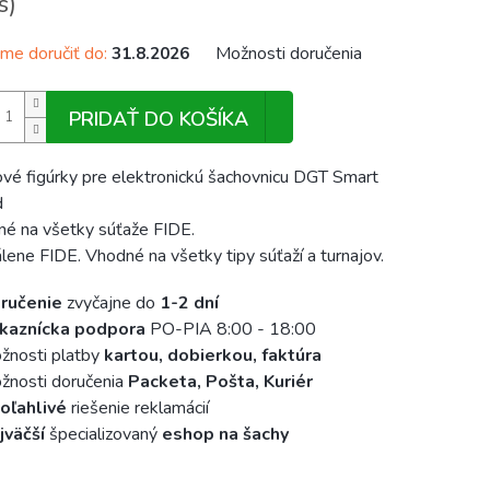
s)
e doručiť do:
Možnosti doručenia
31.8.2026
PRIDAŤ DO KOŠÍKA
vé figúrky pre elektronickú šachovnicu DGT Smart
d
é na všetky súťaže FIDE.
lene FIDE. Vhodné na všetky tipy súťaží a turnajov.
ručenie
zvyčajne do
1-2 dní
kaznícka podpora
PO-PIA 8:00 - 18:00
žnosti platby
kartou, dobierkou, faktúra
nosti doručenia
Packeta, Pošta, Kuriér
oľahlivé
riešenie reklamácií
jväčší
špecializovaný
eshop na šachy