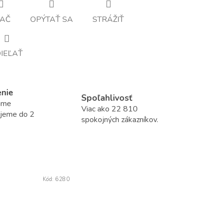
LAČ
OPÝTAŤ SA
STRÁŽIŤ
IEĽAŤ
enie
Spoľahlivosť
áme
Viac ako 22 810
ujeme do 2
spokojných zákazníkov.
Kód:
6280