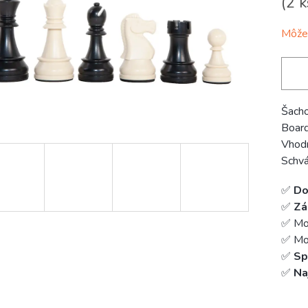
(2 k
Môžem
Šacho
Boar
Vhodn
Schvá
✅
Do
✅
Zá
✅ Mo
✅ Mož
✅
Sp
✅
Na