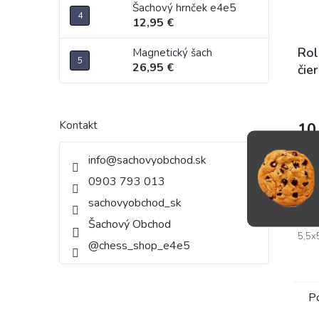
Šachový hrnček e4e5
12,95 €
Rol
Magnetický šach
26,95 €
čie
Pri
hod
Kontakt
10
pro
je
D
info
@
sachovyobchod.sk
5,0
z
0903 793 013
Rolo
5
sachovyobchod_sk
čier
hvie
50x5
Šachový Obchod
5,5x5
@chess_shop_e4e5
P