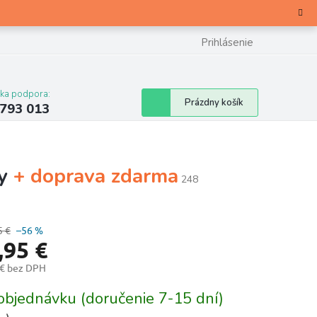
Prihlásenie
cka podpora:
Nákupný
Prázdny košík
 793 013
košík
ky
+ doprava zdarma
248
5 €
–56 %
,95 €
 € bez DPH
otková
objednávku (doručenie 7-15 dní)