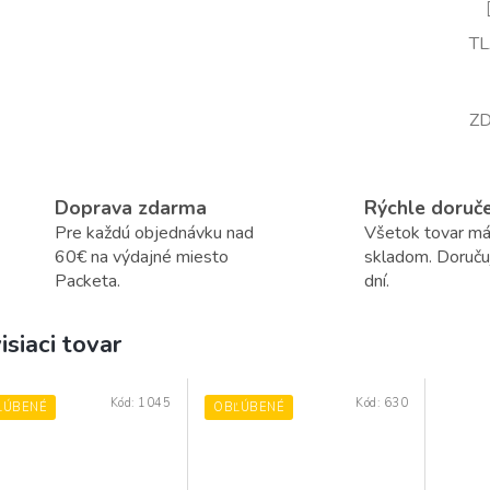
T
ZD
Doprava zdarma
Rýchle doruč
Pre každú objednávku nad
Všetok tovar m
60€ na výdajné miesto
skladom. Doruč
Packeta.
dní.
isiaci tovar
Kód:
1045
Kód:
630
ĽÚBENÉ
OBĽÚBENÉ