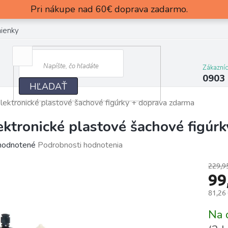
Pri nákupe nad 60€ doprava zadarmo.
ienky
Zákazní
0903
HĽADAŤ
lektronické plastové šachové figúrky
+ doprava zdarma
ektronické plastové šachové figúr
merné
odnotené
Podrobnosti hodnotenia
otenie
229,9
uktu
99
81,26
Jedn
Na 
cena:
dičiek.