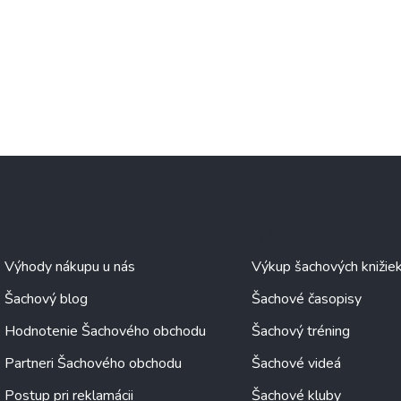
Šachové informácie
O šachu
Výhody nákupu u nás
Výkup šachových knižie
Šachový blog
Šachové časopisy
Hodnotenie Šachového obchodu
Šachový tréning
Partneri Šachového obchodu
Šachové videá
Postup pri reklamácii
Šachové kluby