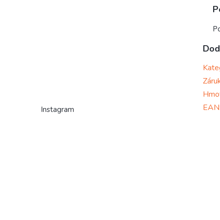
P
Po
Dod
Kate
Záru
Hmo
EAN
Instagram