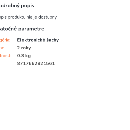
odrobný popis
pis produktu nie je dostupný
atočné parametre
gória
:
Elektronické šachy
ka
:
2 roky
tnosť
:
0.8 kg
:
8717662821561