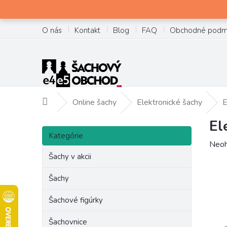
Prejsť
na
obsah
O nás
Kontakt
Blog
FAQ
Obchodné podm
Online šachy
Elektronické šachy
E
Domov
El
B
Preskočiť
o
Kategórie
kategórie
Prie
Neoh
č
hodn
Šachy v akcii
n
prod
ý
je
Šachy
p
0,0
a
z
Šachové figúrky
n
5
e
hviez
Šachovnice