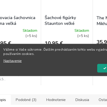
ovacia šachovnica
Šachové figúrky
The M
rna veľká
Staunton veľké
Mikha
Skladom
Skladom
emerné
Priemerné
(>5 ks)
(>5 ks)
notenie
hodnotenie
35,9
,95 €
10,95 €
duktu
produktu
Vážime si Vaše súkromie. Ďalším prechádzaním tohto webu vyjadru
je
DO 
O KOŠÍKA
DO KOŠÍKA
používaním cookies.
5,0
z
Nastavenie
Učte sa
vacia šachovnica
Ideálne pre šachové krúžky,
5
✅ Doru
naVeľkosť šachovnice
školy, šachové turnaje a
zdičiek.
hviezdičiek.
dní✅ Zá
0 cmVeľkosť políčka
domáce hranie....
,5...
opis
Podobné (3)
Hodnotenie
Diskusia
Osta