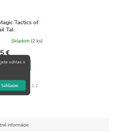
agic Tactics of
il Tal
Skladom
(2 ks)
5 €
jete súhlas s
KOŠÍKA
 od Legendy!
Súhlasím
čenie zvyčajne do 1-2
kaznícka...
tné informácie