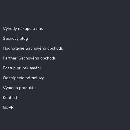
á
p
ä
Šachové informácie
t
i
Výhody nákupu u nás
e
Šachový blog
Hodnotenie Šachového obchodu
Partneri Šachového obchodu
Postup pri reklamácii
Odstúpenie od zmluvy
Výmena produktu
Kontakt
GDPR
O šachu