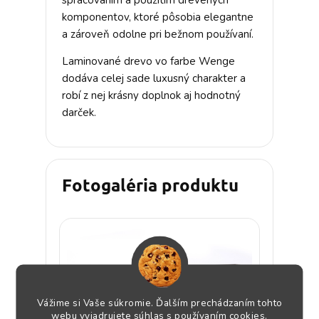
spracovaním a použitím drevených
komponentov, ktoré pôsobia elegantne
a zároveň odolne pri bežnom používaní.
Laminované drevo vo farbe Wenge
dodáva celej sade luxusný charakter a
robí z nej krásny doplnok aj hodnotný
darček.
Fotogaléria produktu
Vážime si Vaše súkromie. Ďalším prechádzaním tohto
webu vyjadrujete súhlas s používaním cookies.