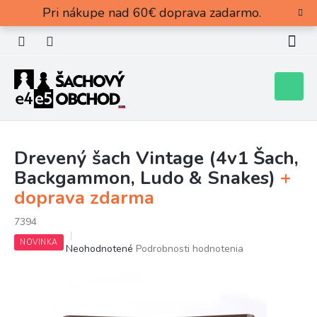
Prejsť
Pri nákupe nad 60€ doprava zadarmo.
na
obsah
Nákupn
košík
Drevený šach Vintage (4v1 Šach,
Backgammon, Ludo & Snakes)
+
doprava zdarma
7394
NOVINKA
Priemerné
Neohodnotené
Podrobnosti hodnotenia
hodnotenie
produktu
je
0,0
z