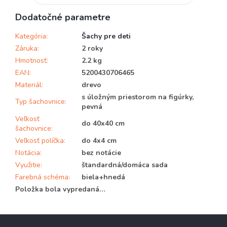
Dodatočné parametre
Kategória
:
Šachy pre deti
Záruka
:
2 roky
Hmotnosť
:
2.2 kg
EAN
:
5200430706465
Materiál
:
drevo
s úložným priestorom na figúrky,
Typ šachovnice
:
pevná
Veľkosť
do 40x40 cm
šachovnice
:
Veľkosť políčka
:
do 4x4 cm
Notácia
:
bez notácie
Využitie
:
štandardná/domáca sada
Farebná schéma
:
biela+hnedá
Položka bola vypredaná…
Z