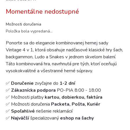
Jednotková
Momentálne nedostupné
cena:
Možnosti doručenia
Položka bola vypredaná…
Ponorte sa do elegancie kombinovanej hernej sady
Vintage 4 v 1, ktorá obsahuje nadčasové klasické hry šach,
backgammon, Ludo a Snakes v jednom skvelom balení.
Táto kombinovaná hra, navrhnutá pre tých, ktorí oceňujú
vysokokvalitné a všestranné herné súpravy.
✅
Doručenie
zvyčajne do
1-2 dní
✅
Zákaznícka podpora
PO-PIA 8:00 - 18:00
✅ Možnosti platby
kartou, dobierkou, faktúra
✅ Možnosti doručenia
Packeta, Pošta, Kuriér
✅
Spoľahlivé
riešenie reklamácií
✅
Najväčší
špecializovaný
eshop na šachy