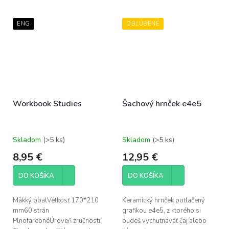
ENG
OBĽÚBENÉ
Workbook Studies
Šachový hrnček e4e5
Skladom
(>5 ks)
Skladom
(>5 ks)
8,95 €
12,95 €
DO KOŠÍKA
DO KOŠÍKA
Mäkký obalVeľkosť 170*210
Keramický hrnček potlačený
mm60 strán
grafikou e4e5, z ktorého si
PlnofarebnéÚroveň zručnosti:
budeš vychutnávať čaj alebo