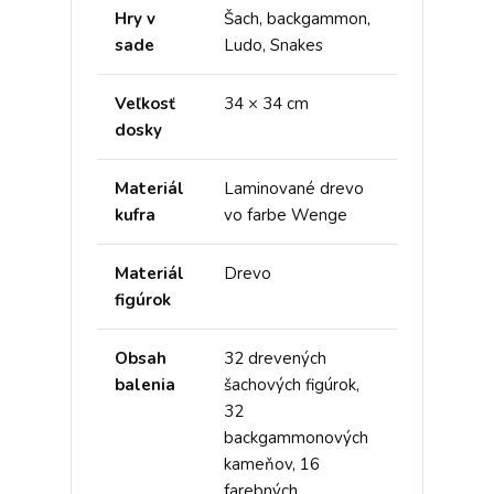
Hry v
Šach, backgammon,
sade
Ludo, Snakes
Veľkosť
34 × 34 cm
dosky
Materiál
Laminované drevo
kufra
vo farbe Wenge
Materiál
Drevo
figúrok
Obsah
32 drevených
balenia
šachových figúrok,
32
backgammonových
kameňov, 16
farebných