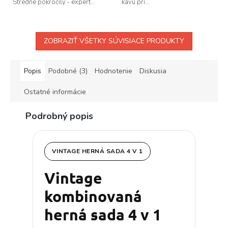
Stredne pokročilý - expert...
kávu pri...
ZOBRAZIŤ VŠETKY SÚVISIACE PRODUKTY
Popis
Podobné (3)
Hodnotenie
Diskusia
Ostatné informácie
Podrobný popis
VINTAGE HERNÁ SADA 4 V 1
Vintage
kombinovaná
herná sada 4 v 1