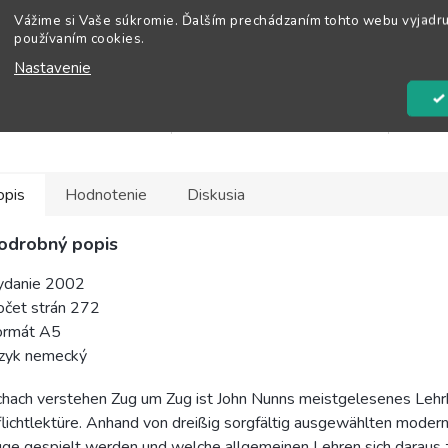
DO 
Vážime si Vaše súkromie. Ďalším prechádzaním tohto webu vyjadru
používaním cookies.
ačovanie oceňovaného
Štyria špičkoví autori – Wesley
Kým kn
Nastavenie
a Geheimnisse der
So, Michael Adams, John Nunn
Schach
rnen Schachstrategie.
a Graham Burgess – zostavili
najmä 
Watson tu ďalej...
400...
teoreti
opis
Hodnotenie
Diskusia
odrobný popis
ydanie 2002
očet strán 272
ormát A5
azyk nemecký
hach verstehen Zug um Zug ist John Nunns meistgelesenes Lehrbu
lichtlektüre. Anhand von dreißig sorgfältig ausgewählten moder
ge gespielt werden und welche allgemeinen Lehren sich daraus z