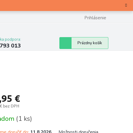
Prihlásenie
cka podpora:
Nákupný
Prázdny košík
 793 013
košík
,95 €
 € bez DPH
otková
ladom
(1 ks)
e doručiť do:
Možnosti doručenia
11.8.2026