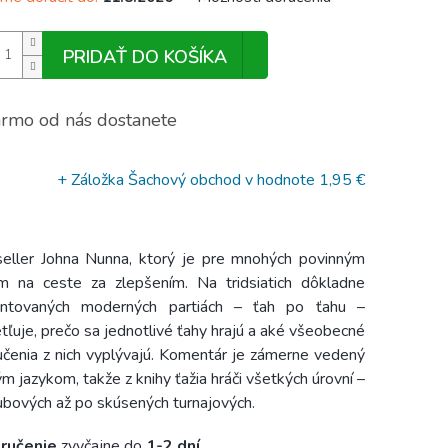
PRIDAŤ DO KOŠÍKA
rmo od nás dostanete
+ Záložka Šachový obchod
v hodnote 1,95 €
eller Johna Nunna, ktorý je pre mnohých povinným
ím na ceste za zlepšením. Na tridsiatich dôkladne
ntovaných moderných partiách – ťah po ťahu –
tľuje, prečo sa jednotlivé ťahy hrajú a aké všeobecné
čenia z nich vyplývajú. Komentár je zámerne vedený
m jazykom, takže z knihy ťažia hráči všetkých úrovní –
ubových až po skúsených turnajových.
ručenie
zvyčajne do
1-2 dní