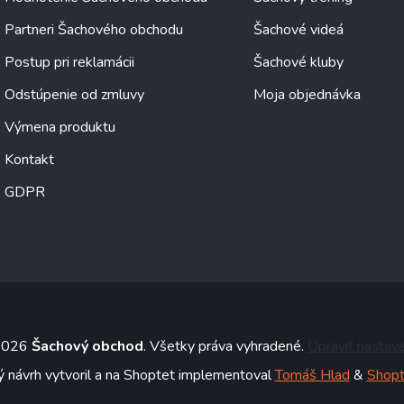
Partneri Šachového obchodu
Šachové videá
Postup pri reklamácii
Šachové kluby
Odstúpenie od zmluvy
Moja objednávka
Výmena produktu
Kontakt
GDPR
 2026
Šachový obchod
. Všetky práva vyhradené.
Upraviť nastav
ý návrh vytvoril a na Shoptet implementoval
Tomáš Hlad
&
Shopt