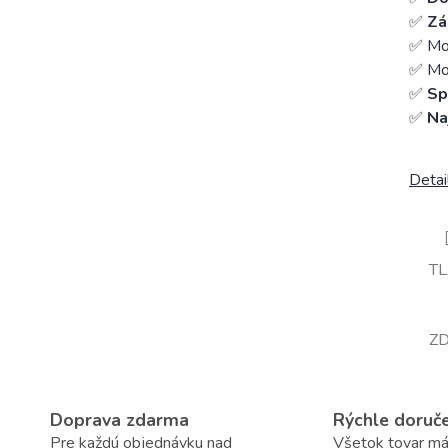
✅
Zá
✅ Mo
✅ Mož
✅
Sp
✅
Na
Detai
T
ZD
Doprava zdarma
Rýchle doruč
Pre každú objednávku nad
Všetok tovar m