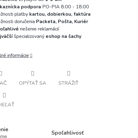
kaznícka podpora
PO-PIA 8:00 - 18:00
žnosti platby
kartou, dobierkou, faktúra
nosti doručenia
Packeta, Pošta, Kuriér
oľahlivé
riešenie reklamácií
jväčší
špecializovaný
eshop na šachy
lné informácie
LAČ
OPÝTAŤ SA
STRÁŽIŤ
IEĽAŤ
enie
Spoľahlivosť
áme