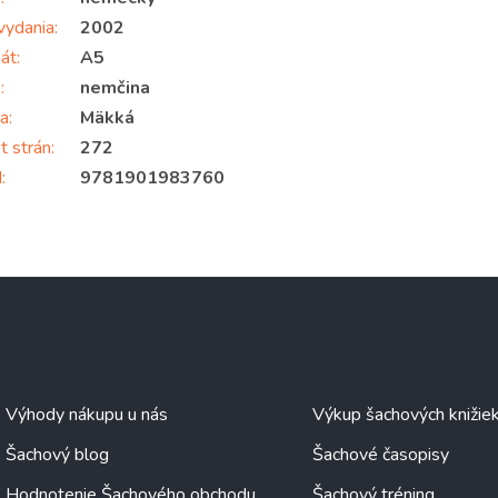
vydania
:
2002
át
:
A5
k
:
nemčina
a
:
Mäkká
t strán
:
272
N
:
9781901983760
Šachové informácie
O šachu
Výhody nákupu u nás
Výkup šachových knižie
Šachový blog
Šachové časopisy
Hodnotenie Šachového obchodu
Šachový tréning