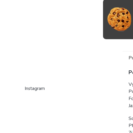
Pokr
diel
mode
John 
P
P
V
Instagram
P
F
J
Sc
Pf
Zü