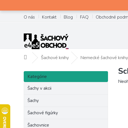
Prejsť
na
obsah
O nás
Kontakt
Blog
FAQ
Obchodné podm
Šachové knihy
Nemecké šachové knihy
Domov
Sc
B
Preskočiť
o
Kategórie
kategórie
Prie
Neoh
č
hodn
Šachy v akcii
n
prod
ý
je
Šachy
p
0,0
a
z
Šachové figúrky
n
5
e
hviez
Šachovnice