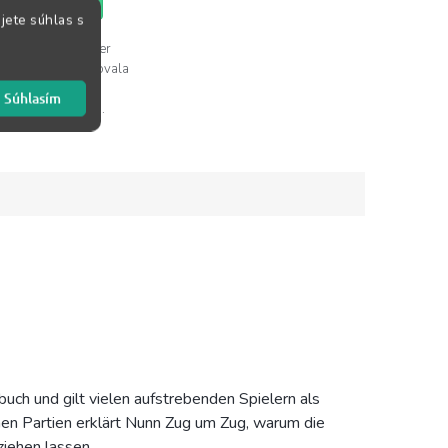
KOŠÍKA
jete súhlas s
iha Grundlagen der
endspiele sa venovala
elementárnym a
Súhlasím
ckým koncovkám,...
ch und gilt vielen aufstrebenden Spielern als
nen Partien erklärt Nunn Zug um Zug, warum die
iehen lassen.