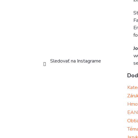
St
Fa
En
fo
J
wu
Sledovať na Instagrame
se
Dod
Kate
Záru
Hmo
EAN
Obti
Tém
Jazy