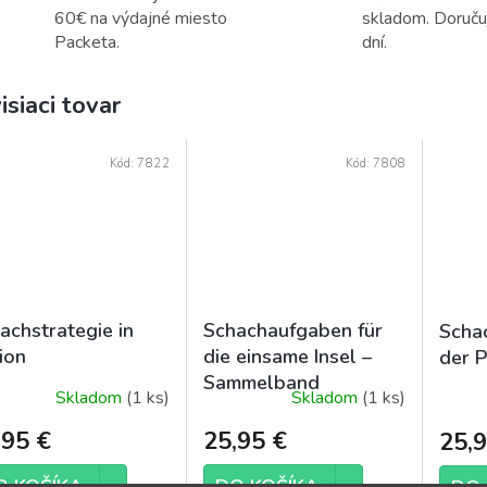
60€ na výdajné miesto
skladom. Doruč
Packeta.
dní.
isiaci tovar
Kód:
7822
Kód:
7808
achstrategie in
Schachaufgaben für
Scha
ion
die einsame Insel –
der P
Sammelband
Skladom
(1 ks)
Skladom
(1 ks)
,95 €
25,95 €
25,9
O KOŠÍKA
DO KOŠÍKA