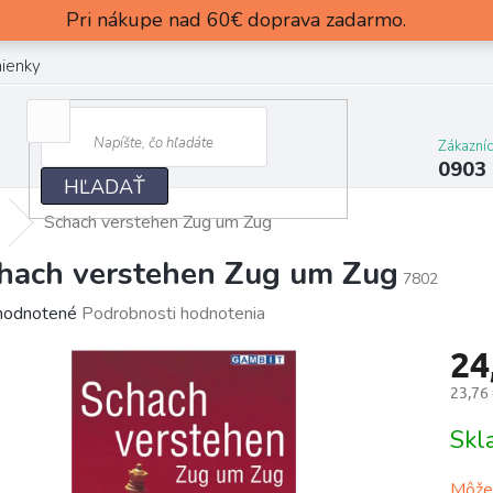
Pri nákupe nad 60€ doprava zadarmo.
ienky
Zákazní
0903
HĽADAŤ
Schach verstehen Zug um Zug
hach verstehen Zug um Zug
7802
merné
odnotené
Podrobnosti hodnotenia
otenie
24
uktu
23,76
Jedn
Sk
cena:
dičiek.
Môžem