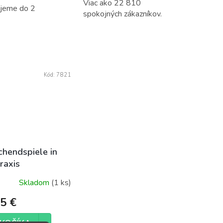
Viac ako 22 810
ujeme do 2
spokojných zákazníkov.
Kód:
7821
chendspiele in
raxis
Skladom
(1 ks)
5 €