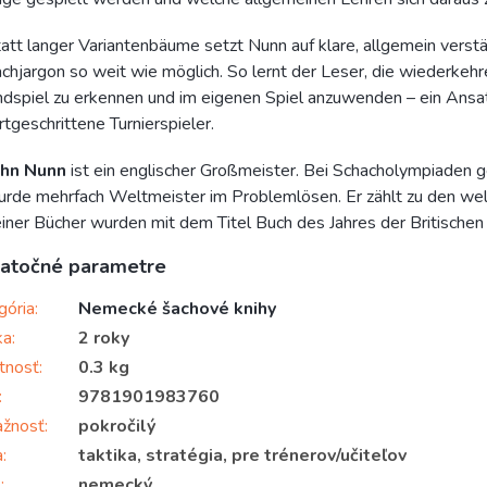
att langer Variantenbäume setzt Nunn auf klare, allgemein verst
chjargon so weit wie möglich. So lernt der Leser, die wiederkehr
dspiel zu erkennen und im eigenen Spiel anzuwenden – ein Ansat
rtgeschrittene Turnierspieler.
ohn Nunn
ist ein englischer Großmeister. Bei Schacholympiaden g
rde mehrfach Weltmeister im Problemlösen. Er zählt zu den we
iner Bücher wurden mit dem Titel Buch des Jahres der Britischen
atočné parametre
gória
:
Nemecké šachové knihy
ka
:
2 roky
tnosť
:
0.3 kg
:
9781901983760
ažnosť
:
pokročilý
a
:
taktika, stratégia, pre trénerov/učiteľov
k
:
nemecký