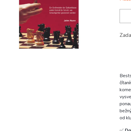
Zada
Bests
čítan
kome
vysve
ponau
bežný
od kl
✅
Do