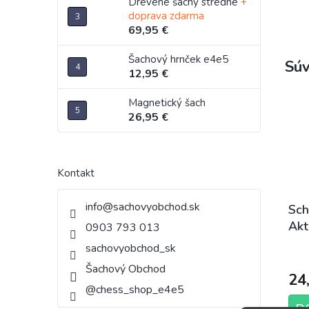
Drevené šachy stredné
+
doprava zdarma
69,95 €
Šachový hrnček e4e5
Súv
12,95 €
Magnetický šach
26,95 €
Kontakt
info
@
sachovyobchod.sk
Sch
Akt
0903 793 013
sachovyobchod_sk
Šachový Obchod
24
@chess_shop_e4e5
D