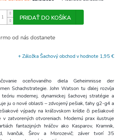
PRIDAŤ DO KOŠÍKA
rmo od nás dostanete
+ Záložka Šachový obchod
v hodnote 1,95 €
ačovanie oceňovaného diela Geheimnisse der
nen Schachstrategie. John Watson tu ďalej rozvíja
 teóriu modernej, dynamickej šachovej stratégie a
ruje ju o nové oblasti – zdvojený pešiak, ťahy g2-g4 a
ešiakové výpady na kráľovskom krídle či pešiakové
 v zatvorených otvoreniach. Modernú prax ilustruje
rtiách fantazijných hráčov ako Kasparov, Kramnik,
d, Ivančuk, Širov a Morozevič; záver tvorí 35