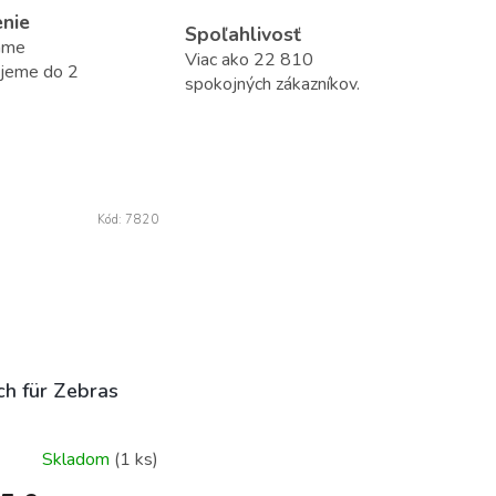
enie
Spoľahlivosť
áme
Viac ako 22 810
ujeme do 2
spokojných zákazníkov.
Kód:
7820
ch für Zebras
Skladom
(1 ks)