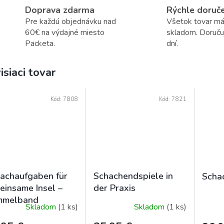
Doprava zdarma
Rýchle doruč
Pre každú objednávku nad
Všetok tovar m
60€ na výdajné miesto
skladom. Doruč
Packeta.
dní.
isiaci tovar
Kód:
7808
Kód:
7821
achaufgaben für
Schachendspiele in
Scha
 einsame Insel –
der Praxis
mmelband
Skladom
(1 ks)
Skladom
(1 ks)