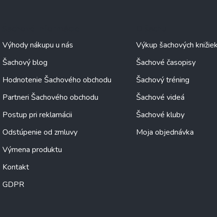
Šachové informácie
O šachu
Výhody nákupu u nás
Výkup šachových knižie
Šachový blog
Šachové časopisy
Hodnotenie Šachového obchodu
Šachový tréning
Partneri Šachového obchodu
Šachové videá
Postup pri reklamácii
Šachové kluby
Odstúpenie od zmluvy
Moja objednávka
Výmena produktu
Kontakt
GDPR