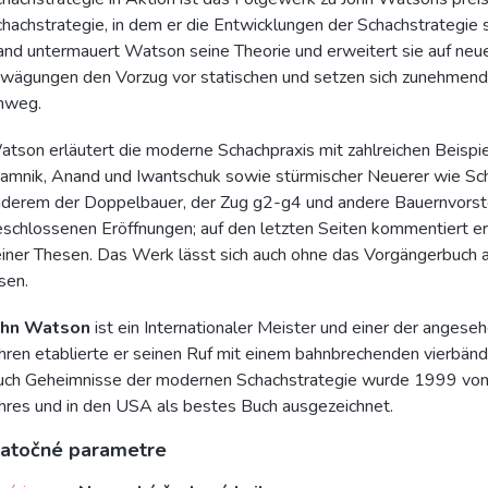
hachstrategie, in dem er die Entwicklungen der Schachstrategie 
nd untermauert Watson seine Theorie und erweitert sie auf ne
wägungen den Vorzug vor statischen und setzen sich zunehmend 
inweg.
tson erläutert die moderne Schachpraxis mit zahlreichen Beispie
amnik, Anand und Iwantschuk sowie stürmischer Neuerer wie Sc
derem der Doppelbauer, der Zug g2-g4 und andere Bauernvorst
schlossenen Eröffnungen; auf den letzten Seiten kommentiert er
iner Thesen. Das Werk lässt sich auch ohne das Vorgängerbuch
sen.
ohn Watson
ist ein Internationaler Meister und einer der anges
hren etablierte er seinen Ruf mit einem bahnbrechenden vierbänd
ch Geheimnisse der modernen Schachstrategie wurde 1999 von d
hres und in den USA als bestes Buch ausgezeichnet.
atočné parametre