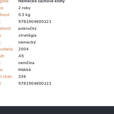
gória
:
Nemecké šachové knihy
ka
:
2 roky
tnosť
:
0.3 kg
:
9781904600121
ažnosť
:
pokročilý
a
:
stratégia
k
:
nemecký
vydania
:
2004
át
:
A5
k
:
nemčina
a
:
Mäkká
t strán
:
336
N
:
9781904600121