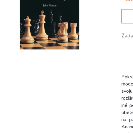
Zada
Pokr
moder
svoju
rozši
iné p
obete
na pa
Anan