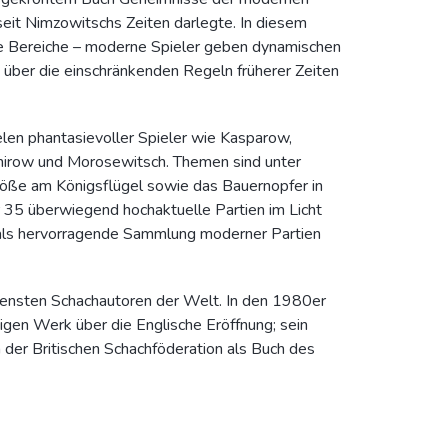
seit Nimzowitschs Zeiten darlegte. In diesem
ue Bereiche – moderne Spieler geben dynamischen
über die einschränkenden Regeln früherer Zeiten
len phantasievoller Spieler wie Kasparow,
hirow und Morosewitsch. Themen sind unter
öße am Königsflügel sowie das Bauernopfer in
 35 überwiegend hochaktuelle Partien im Licht
 als hervorragende Sammlung moderner Partien
ehensten Schachautoren der Welt. In den 1980er
igen Werk über die Englische Eröffnung; sein
er Britischen Schachföderation als Buch des