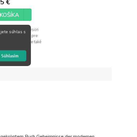
5 €
KOŠÍKA
ster Jonathan Rowson
jete súhlas s
ri otázky dôležité pre
 šachistu: prečo je také
Súhlasím
eisgekröntem Buch Geheimnisse der modernen