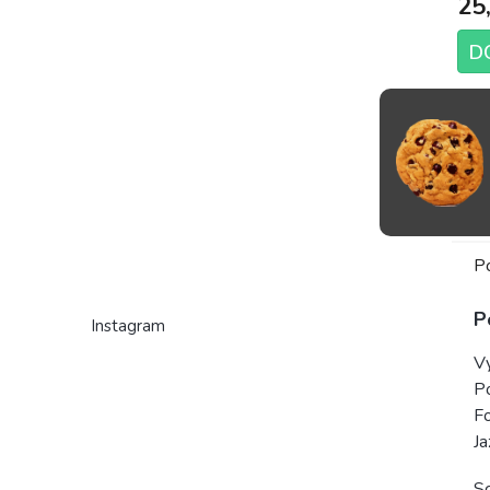
25
D
Štyri
So, 
a Gr
400..
P
P
Instagram
V
P
F
J
Sc