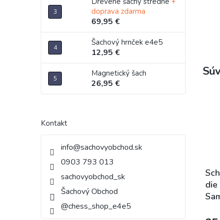
Drevené šachy stredné
+
doprava zdarma
69,95 €
Šachový hrnček e4e5
12,95 €
Súv
Magnetický šach
26,95 €
Kontakt
info
@
sachovyobchod.sk
0903 793 013
Sch
sachovyobchod_sk
die
Šachový Obchod
Sa
@chess_shop_e4e5