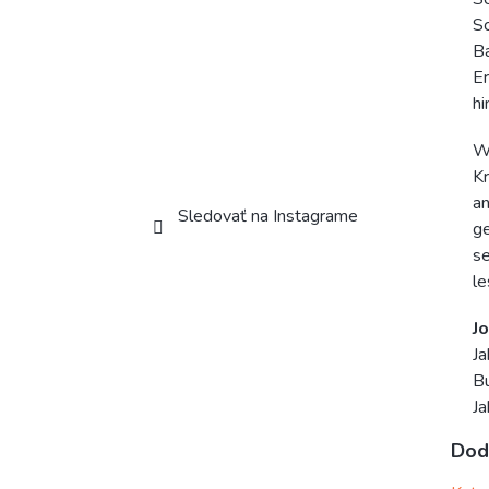
Sc
Ba
Er
h
Wa
Kr
an
Sledovať na Instagrame
ge
se
le
J
Ja
Bu
Ja
Dod