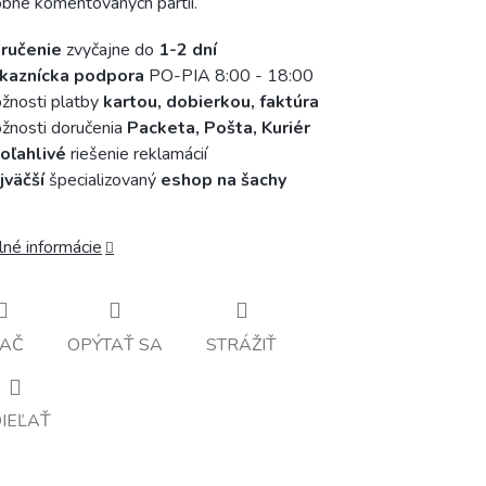
bne komentovaných partií.
ručenie
zvyčajne do
1-2 dní
kaznícka podpora
PO-PIA 8:00 - 18:00
žnosti platby
kartou, dobierkou, faktúra
nosti doručenia
Packeta, Pošta, Kuriér
oľahlivé
riešenie reklamácií
jväčší
špecializovaný
eshop na šachy
lné informácie
LAČ
OPÝTAŤ SA
STRÁŽIŤ
IEĽAŤ