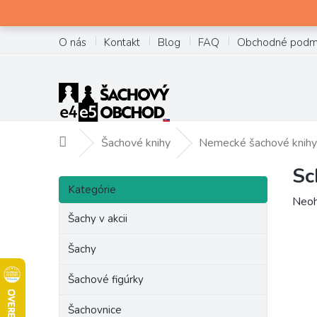
Prejsť
na
obsah
O nás
Kontakt
Blog
FAQ
Obchodné podm
Šachové knihy
Nemecké šachové knihy
Domov
Sc
B
Preskočiť
o
Kategórie
kategórie
Prie
Neoh
č
hodn
Šachy v akcii
n
prod
ý
je
Šachy
p
0,0
a
z
Šachové figúrky
n
5
e
hviez
Šachovnice