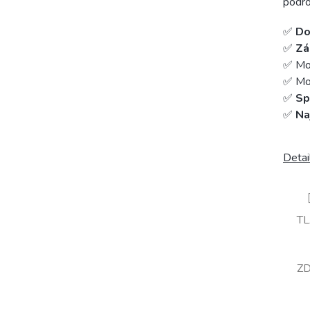
podro
✅
Do
✅
Zá
✅ Mo
✅ Mož
✅
Sp
✅
Na
Detai
T
ZD