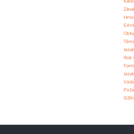
Kate
Záru
Hmo
EAN
Obti
Tém
Jazy
Rok 
Form
Jazy
Väzb
Poče
ISB
Z