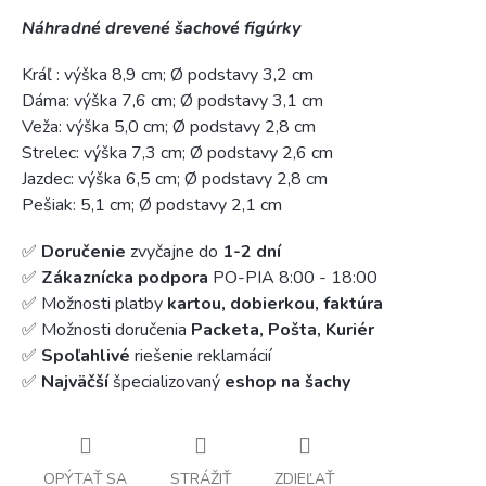
Náhradné drevené šachové figúrky
Kráľ : výška 8,9 cm; Ø podstavy 3,2 cm
Dáma: výška 7,6 cm; Ø podstavy 3,1 cm
Veža: výška 5,0 cm; Ø podstavy 2,8 cm
Strelec: výška 7,3 cm; Ø podstavy 2,6 cm
Jazdec: výška 6,5 cm; Ø podstavy 2,8 cm
Pešiak: 5,1 cm; Ø podstavy 2,1 cm
✅
Doručenie
zvyčajne do
1-2 dní
✅
Zákaznícka podpora
PO-PIA 8:00 - 18:00
✅ Možnosti platby
kartou, dobierkou, faktúra
✅ Možnosti doručenia
Packeta, Pošta, Kuriér
✅
Spoľahlivé
riešenie reklamácií
✅
Najväčší
špecializovaný
eshop na šachy
OPÝTAŤ SA
STRÁŽIŤ
ZDIEĽAŤ