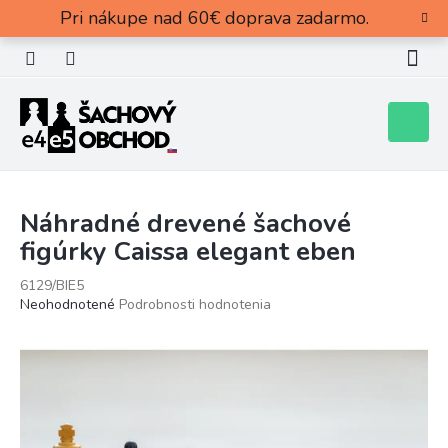
Prejsť
Pri nákupe nad 60€ doprava zadarmo.
na
obsah
Nákupn
košík
Náhradné drevené šachové
figúrky Caissa elegant eben
6129/BIE5
Priemerné
Neohodnotené
Podrobnosti hodnotenia
hodnotenie
produktu
je
0,0
z
5
hviezdičiek.