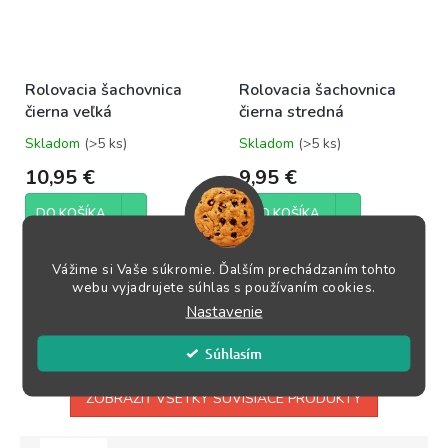
Rolovacia šachovnica
Rolovacia šachovnica
čierna veľká
čierna stredná
Skladom
(>5 ks)
Skladom
(>5 ks)
Priemerné
Priemerné
hodnotenie
hodnotenie
10,95 €
9,95 €
produktu
produktu
je
je
DO KOŠÍKA
DO KOŠÍKA
5,0
5,0
z
z
5
5
Rolovacia šachovnica
Rolovacia šachovnica
Vážime si Vaše súkromie. Ďalším prechádzaním tohto
hviezdičiek.
hviezdičiek.
čiernaVeľkosť šachovnice
čiernaVeľkosť šachovnice
webu vyjadrujete súhlas s používaním cookies.
50x50 cmVeľkosť políčka
43x43 cmVeľkosť políčka
Nastavenie
5,5x5,5...
4,4x4,4...
Súhlasím
ZOBRAZIŤ VŠETKY SÚVISIACE PRODUKTY