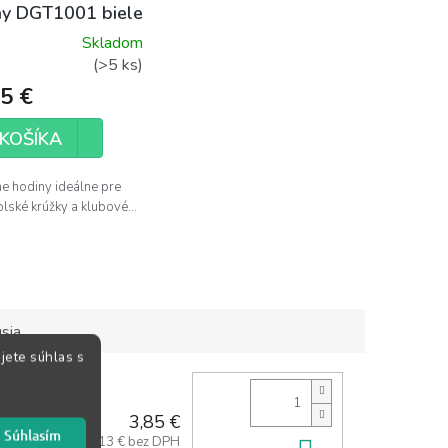
ny DGT1001 biele
Skladom
erné
(>5 ks)
tenie
5 €
ktu
KOŠÍKA
ne hodiny ideálne pre
olské krúžky a klubové...
ičiek.
sia
jete súhlas s
3,85 €
Súhlasím
3,13 € bez DPH