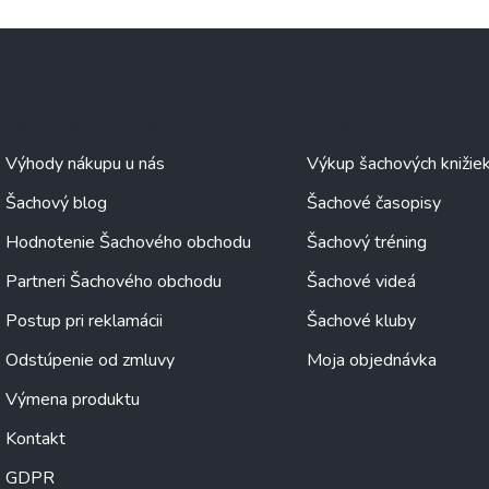
Šachové informácie
O šachu
Výhody nákupu u nás
Výkup šachových knižie
Šachový blog
Šachové časopisy
Hodnotenie Šachového obchodu
Šachový tréning
Partneri Šachového obchodu
Šachové videá
Postup pri reklamácii
Šachové kluby
Odstúpenie od zmluvy
Moja objednávka
Výmena produktu
Kontakt
GDPR