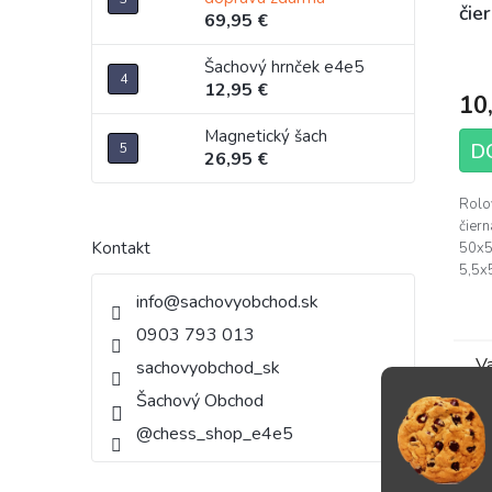
čie
69,95 €
Pri
Šachový hrnček e4e5
hod
12,95 €
10
pro
je
Magnetický šach
D
5,0
26,95 €
z
Rolo
5
čier
hvie
Kontakt
50x5
5,5x5
info
@
sachovyobchod.sk
0903 793 013
Va
sachovyobchod_sk
Šachový Obchod
@chess_shop_e4e5
Figú
Skl