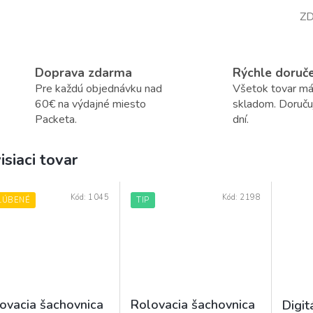
ZD
Doprava zdarma
Rýchle doruč
Pre každú objednávku nad
Všetok tovar m
60€ na výdajné miesto
skladom. Doruč
Packeta.
dní.
isiaci tovar
Kód:
1045
Kód:
2198
ĽÚBENÉ
TIP
ovacia šachovnica
Rolovacia šachovnica
Digit