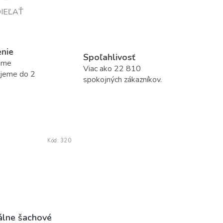
IEĽAŤ
enie
Spoľahlivosť
áme
Viac ako 22 810
ujeme do 2
spokojných zákazníkov.
Kód:
320
álne šachové