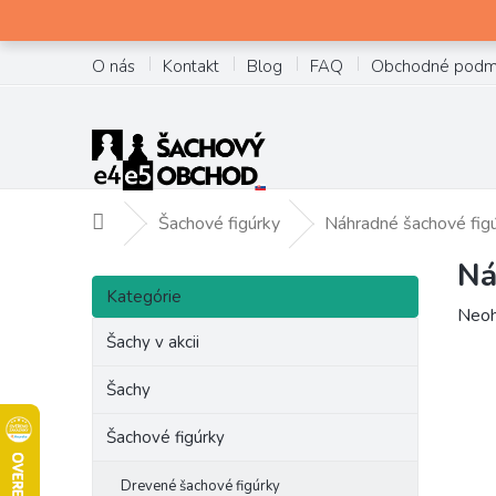
Prejsť
na
obsah
O nás
Kontakt
Blog
FAQ
Obchodné podm
Šachové figúrky
Náhradné šachové fig
Domov
Ná
B
Preskočiť
o
Kategórie
kategórie
Prie
Neoh
č
hodn
Šachy v akcii
n
prod
ý
je
Šachy
p
0,0
a
z
Šachové figúrky
n
5
e
hviez
Drevené šachové figúrky