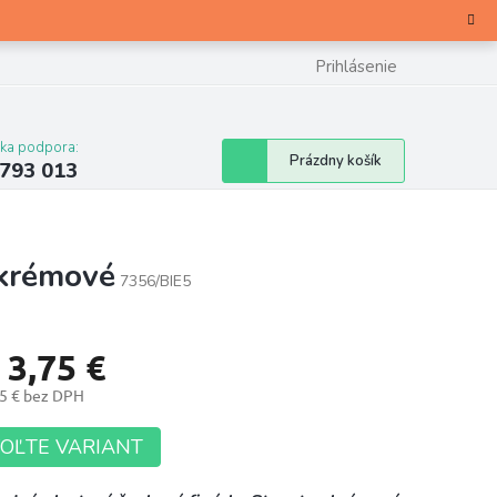
Prihlásenie
cka podpora:
Nákupný
Prázdny košík
 793 013
košík
 krémové
7356/BIE5
d
3,75 €
5 €
bez DPH
otková
OĽTE VARIANT