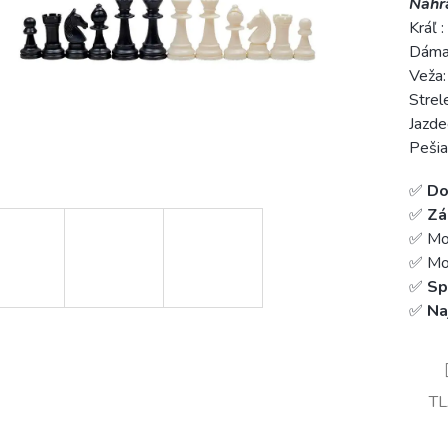
Náhr
Kráľ 
Dáma:
Veža:
Strel
Jazde
Pešia
✅
Do
✅
Zá
✅ Mo
✅ Mož
✅
Sp
✅
Na
T