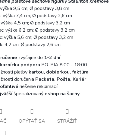
adné plastové šachové figúrky Staunton krémové
: výška 9,5 cm; Ø podstavy 3,8 cm
 výška 7,4 cm; Ø podstavy 3,6 cm
 výška 4,5 cm; Ø podstavy 3,2 cm
ec: výška 6,2 cm; Ø podstavy 3,2 cm
c: výška 5,6 cm; Ø podstavy 3,2 cm
k: 4,2 cm; Ø podstavy 2,6 cm
ručenie
zvyčajne do
1-2 dní
kaznícka podpora
PO-PIA 8:00 - 18:00
žnosti platby
kartou, dobierkou, faktúra
nosti doručenia
Packeta, Pošta, Kuriér
oľahlivé
riešenie reklamácií
jväčší
špecializovaný
eshop na šachy
LAČ
OPÝTAŤ SA
STRÁŽIŤ