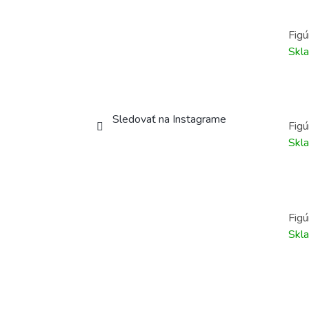
Figú
Skl
Sledovať na Instagrame
Figú
Skl
Figú
Skl