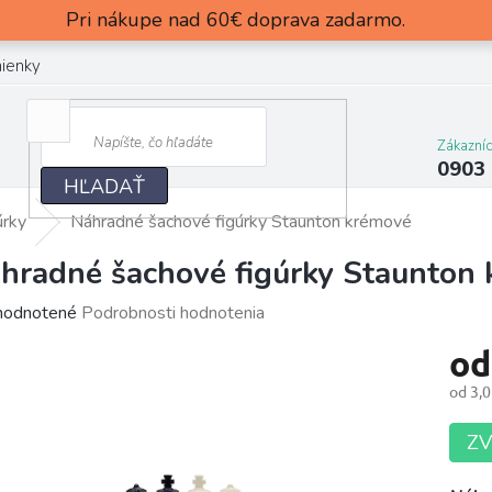
Pri nákupe nad 60€ doprava zadarmo.
ienky
Zákazní
0903
HĽADAŤ
úrky
Náhradné šachové figúrky Staunton krémové
hradné šachové figúrky Staunton
merné
odnotené
Podrobnosti hodnotenia
otenie
o
uktu
od
3,0
Jedn
ZV
cena:
dičiek.