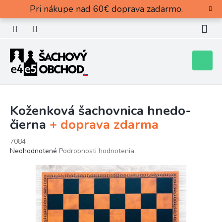
Prejsť
Pri nákupe nad 60€ doprava zadarmo.
na
obsah
Nákupn
košík
Koženková šachovnica hnedo-
čierna
+ doprava zdarma
7084
Priemerné
Neohodnotené
Podrobnosti hodnotenia
hodnotenie
produktu
je
0,0
z
5
hviezdičiek.