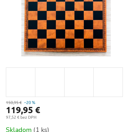
150,95 €
–20 %
119,95 €
97,52 € bez DPH
Jednotková
Skladom
(1 ks)
cena: