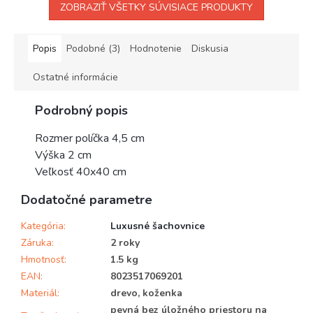
ZOBRAZIŤ VŠETKY SÚVISIACE PRODUKTY
Popis
Podobné (3)
Hodnotenie
Diskusia
Ostatné informácie
Podrobný popis
Rozmer políčka 4,5 cm
Výška 2 cm
Veľkosť 40x40 cm
Dodatočné parametre
Kategória
:
Luxusné šachovnice
Záruka
:
2 roky
Hmotnosť
:
1.5 kg
EAN
:
8023517069201
Materiál
:
drevo, koženka
pevná bez úložného priestoru na