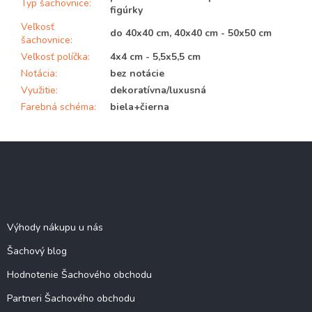
Typ šachovnice
:
figúrky
Veľkosť
do 40x40 cm, 40x40 cm - 50x50 cm
šachovnice
:
Veľkosť políčka
:
4x4 cm - 5,5x5,5 cm
Notácia
:
bez notácie
Využitie
:
dekoratívna/luxusná
Farebná schéma
:
biela+čierna
Z
á
p
ä
Šachové informácie
t
i
Výhody nákupu u nás
e
Šachový blog
Hodnotenie Šachového obchodu
Partneri Šachového obchodu