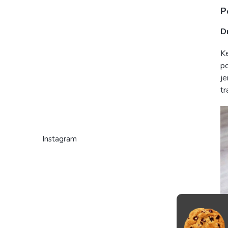
P
D
K
po
je
tr
Instagram