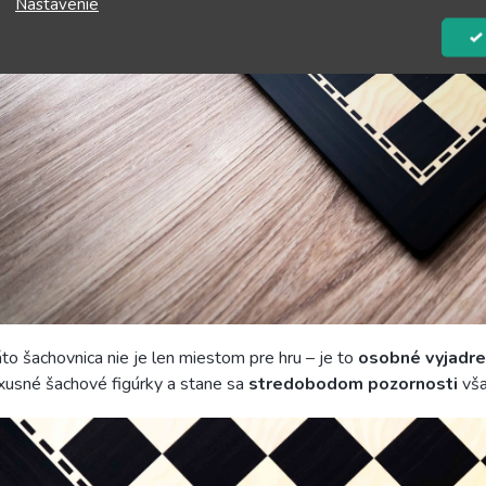
Nastavenie
to šachovnica nie je len miestom pre hru – je to
osobné vyjadreni
xusné šachové figúrky a stane sa
stredobodom pozornosti
vša