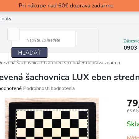
Pri nákupe nad 60€ doprava zadarmo.
ienky
Zákazní
0903
HĽADAŤ
revená šachovnica LUX eben stredná
+ doprava zdarma
evená šachovnica LUX eben stred
merné
odnotené
Podrobnosti hodnotenia
otenie
79
uktu
65 € 
Jedn
Sk
cena:
dičiek.
Môžem