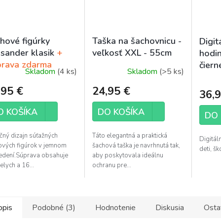
hové figúrky
Taška na šachovnicu -
Digit
isander klasik
+
veľkosť XXL - 55cm
hodi
rava zdarma
čiern
Skladom
(4 ks)
Skladom
(>5 ks)
Priem
hodno
,95 €
24,95 €
36,9
produ
je
O KOŠÍKA
DO KOŠÍKA
DO 
5,0
z
čný dizajn súťažných
Táto elegantná a praktická
Digitál
5
ových figúrok v jemnom
šachová taška je navrhnutá tak,
deti, šk
hviezd
edení.Súprava obsahuje
aby poskytovala ideálnu
elych a 16...
ochranu pre...
opis
Podobné (3)
Hodnotenie
Diskusia
Osta