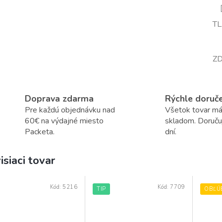
T
ZD
Doprava zdarma
Rýchle doruč
Pre každú objednávku nad
Všetok tovar m
60€ na výdajné miesto
skladom. Doruč
Packeta.
dní.
isiaci tovar
Kód:
5216
Kód:
7709
TIP
OBĽÚ