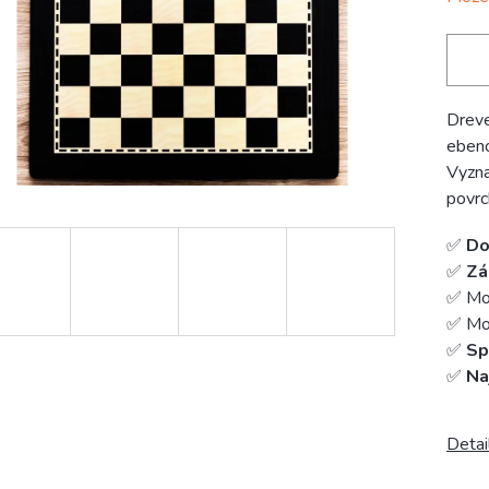
Dreve
ebeno
Vyzn
povr
✅
Do
✅
Zá
✅ Mo
✅ Mož
✅
Sp
✅
Na
Detai