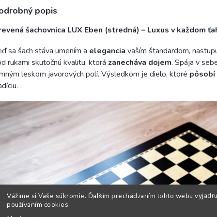
odrobný popis
revená šachovnica LUX Eben (stredná) – Luxus v každom ťa
eď sa šach stáva umením a
elegancia
vaším štandardom, nastupuj
d rukami skutočnú kvalitu, ktorá
zanecháva dojem
. Spája v se
mným leskom javorových polí. Výsledkom je dielo, ktoré
pôsobí 
adíciu.
Vážime si Vaše súkromie. Ďalším prechádzaním tohto webu vyjadru
používaním cookies.