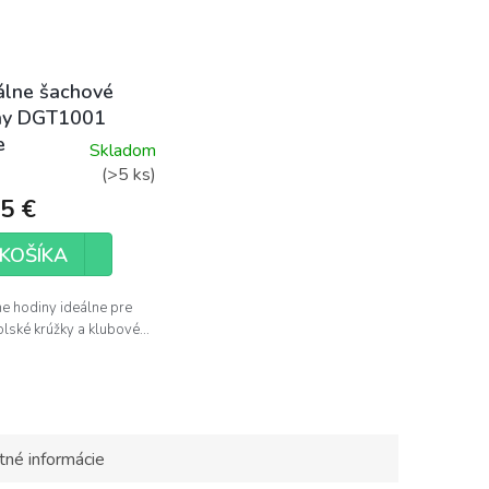
álne šachové
ny DGT1001
e
Skladom
erné
(>5 ks)
tenie
5 €
ktu
KOŠÍKA
ne hodiny ideálne pre
olské krúžky a klubové...
ičiek.
tné informácie