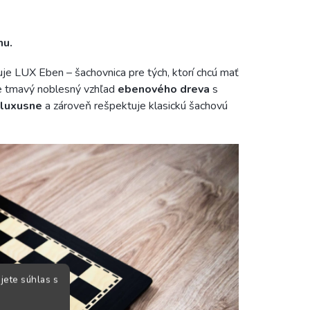
hu.
e LUX Eben – šachovnica pre tých, ktorí chcú mať
be tmavý noblesný vzhľad
ebenového dreva
s
luxusne
a zároveň rešpektuje klasickú šachovú
jete súhlas s