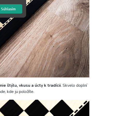
Súhlasím
e štýlu, vkusu a úcty k tradícii
. Skvelo doplní
de, kde ju položíte.