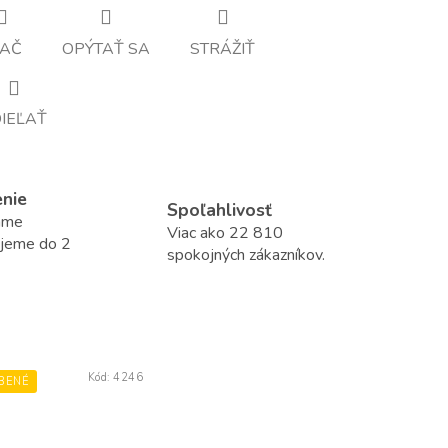
LAČ
OPÝTAŤ SA
STRÁŽIŤ
IEĽAŤ
enie
Spoľahlivosť
áme
Viac ako 22 810
ujeme do 2
spokojných zákazníkov.
Kód:
4246
BENÉ