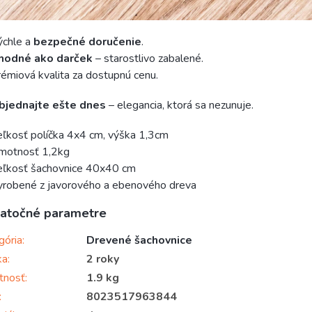
ýchle a
bezpečné doručenie
.
hodné ako darček
– starostlivo zabalené.
émiová kvalita za dostupnú cenu.
bjednajte ešte dnes
– elegancia, ktorá sa nezunuje.
ľkosť políčka 4x4 cm, výška 1,3cm
motnosť 1,2kg
eľkosť šachovnice 40x40 cm
yrobené z javorového a ebenového dreva
atočné parametre
gória
:
Drevené šachovnice
ka
:
2 roky
tnosť
:
1.9 kg
:
8023517963844