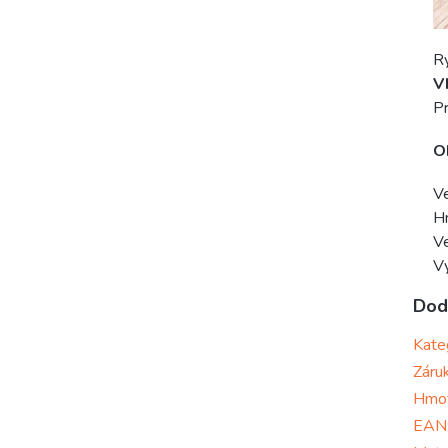
R
V
Pr
O
Ve
H
V
V
Dod
Kate
Záru
Hmo
EAN