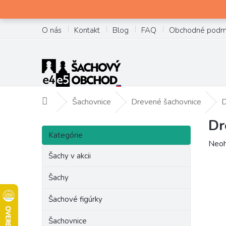
Prejsť
na
obsah
O nás
Kontakt
Blog
FAQ
Obchodné podm
Šachovnice
Drevené šachovnice
D
Domov
Dr
B
Preskočiť
o
Kategórie
kategórie
Prie
Neoh
č
hodn
Šachy v akcii
n
prod
ý
je
Šachy
p
0,0
a
z
Šachové figúrky
n
5
e
hviez
Šachovnice