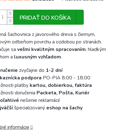
PRIDAŤ DO KOŠÍKA
ná šachovnica z javorového dreva s čiernym,
vým odtieňom povrchu a ozdobou po stranách.
ačuje sa
veľmi kvalitným spracovaním
, hladkým
chom a
luxusným vzhľadom
.
ručenie
zvyčajne do
1-2 dní
kaznícka podpora
PO-PIA 8:00 - 18:00
žnosti platby
kartou, dobierkou, faktúra
nosti doručenia
Packeta, Pošta, Kuriér
oľahlivé
riešenie reklamácií
jväčší
špecializovaný
eshop na šachy
lné informácie