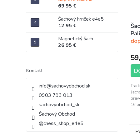
69,95 €
Šachový hrnček e4e5
Šac
12,95 €
Pal
Magnetický šach
dop
26,95 €
59
D
Kontakt
info
@
sachovyobchod.sk
Tradi
šach
0903 793 013
prev
sachovyobchod_sk
16 bi
Šachový Obchod
@chess_shop_e4e5
P