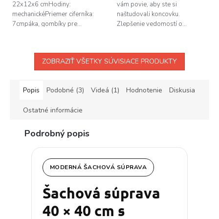
22x12x6 cmHodiny:
vám povie, aby ste si
mechanickéPriemer ciferníka:
naštudovali koncovku.
7cmpáka, gombíky pre...
Zlepšenie vedomostí o...
ZOBRAZIŤ VŠETKY SÚVISIACE PRODUKTY
Popis
Podobné (3)
Videá (1)
Hodnotenie
Diskusia
Ostatné informácie
Podrobný popis
MODERNÁ ŠACHOVÁ SÚPRAVA
Šachová súprava
40 × 40 cm s