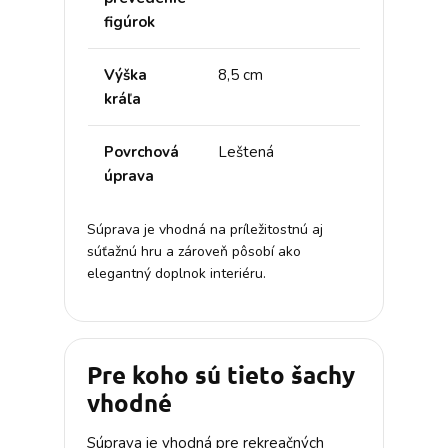
figúrok
Výška
8,5 cm
kráľa
Povrchová
Leštená
úprava
Súprava je vhodná na príležitostnú aj
súťažnú hru a zároveň pôsobí ako
elegantný doplnok interiéru.
Pre koho sú tieto šachy
vhodné
Súprava je vhodná pre rekreačných