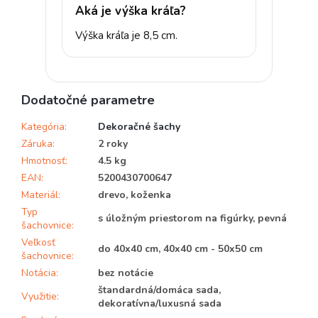
Aká je výška kráľa?
Výška kráľa je 8,5 cm.
Dodatočné parametre
Kategória
:
Dekoračné šachy
Záruka
:
2 roky
Hmotnosť
:
4.5 kg
EAN
:
5200430700647
Materiál
:
drevo, koženka
Typ
s úložným priestorom na figúrky, pevná
šachovnice
:
Veľkosť
do 40x40 cm, 40x40 cm - 50x50 cm
šachovnice
:
Notácia
:
bez notácie
štandardná/domáca sada,
Využitie
:
dekoratívna/luxusná sada