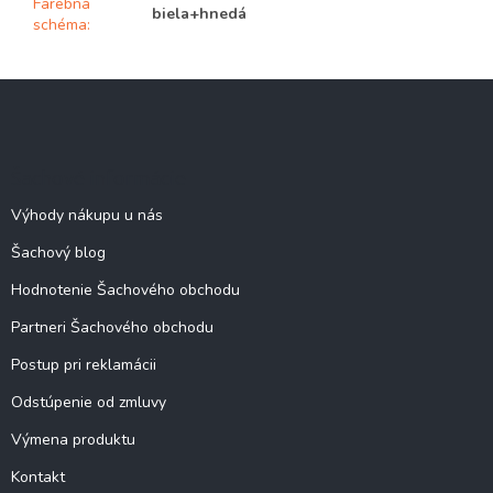
Farebná
biela+hnedá
schéma
:
Z
á
p
ä
Šachové informácie
t
i
Výhody nákupu u nás
e
Šachový blog
Hodnotenie Šachového obchodu
Partneri Šachového obchodu
Postup pri reklamácii
Odstúpenie od zmluvy
Výmena produktu
Kontakt