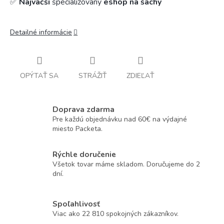
✅
Najväčší
špecializovaný
eshop na šachy
Detailné informácie
OPÝTAŤ SA
STRÁŽIŤ
ZDIEĽAŤ
Doprava zdarma
Pre každú objednávku nad 60€ na výdajné
miesto Packeta.
Rýchle doručenie
Všetok tovar máme skladom. Doručujeme do 2
dní.
Spoľahlivosť
Viac ako 22 810 spokojných zákazníkov.