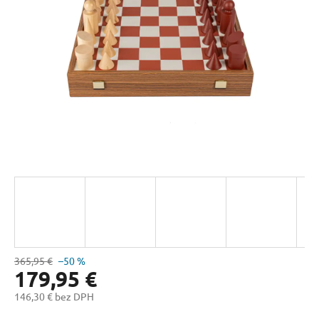
hviezdičiek.
365,95 €
–50 %
179,95 €
146,30 € bez DPH
Jednotková