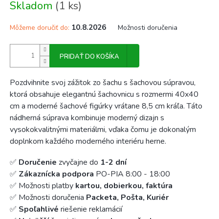
Skladom
(1 ks)
cena:
10.8.2026
Môžeme doručiť do:
Možnosti doručenia
PRIDAŤ DO KOŠÍKA
Pozdvihnite svoj zážitok zo šachu s šachovou súpravou,
ktorá obsahuje elegantnú šachovnicu s rozmermi 40x40
cm a moderné šachové figúrky vrátane 8,5 cm kráľa. Táto
nádherná súprava kombinuje moderný dizajn s
vysokokvalitnými materiálmi, vďaka čomu je dokonalým
doplnkom každého moderného interiéru herne.
✅
Doručenie
zvyčajne do
1-2 dní
✅
Zákaznícka podpora
PO-PIA 8:00 - 18:00
✅ Možnosti platby
kartou, dobierkou, faktúra
✅ Možnosti doručenia
Packeta, Pošta, Kuriér
✅
Spoľahlivé
riešenie reklamácií