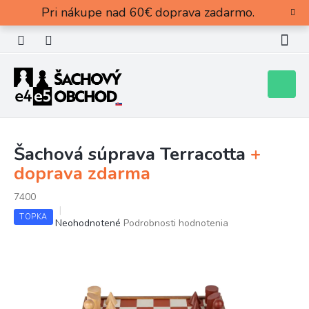
Prejsť
Pri nákupe nad 60€ doprava zadarmo.
na
obsah
Nákupn
košík
Šachová súprava Terracotta
+
doprava zdarma
7400
TOPKA
Priemerné
Neohodnotené
Podrobnosti hodnotenia
hodnotenie
produktu
je
0,0
z
5