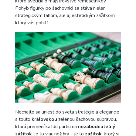
ktoré svedčia o majstrovstve remeselníkov.
Pohyb figúrky po šachovnici sa stáva nielen
strategickým ťahom, ale aj estetickým zážitkom,
ktorý vás pohltí.
Nechajte sa uniesť do sveta stratégie a elegancie
s touto
kráľovskou
zelenou šachovou súpravou,
ktorá premení každú partiu na
nezabudnuteľný
zážitok
. Je to viac než hra – je to
zážitok
, ktorý si