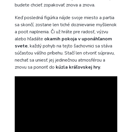
budete chcieť zopakovať znova a znova.
Keď posledná figúrka nájde svoje miesto a partia
sa skončí, zostane len tiché doznievanie myšlienok
a pocit naplnenia. Či už hráte pre radosť, výzvu
alebo hľadáte
okamih pokoja v uponáhľanom
svete
, každý pohyb na tejto šachovnici sa stáva
súčasťou vášho príbehu. Stačí len otvoriť súpravu,
nechať sa uniesť jej jedinečnou atmosférou a
znovu sa ponoriť do
kúzla kráľovskej hry
.