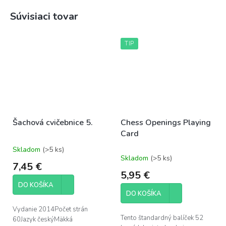
Súvisiaci tovar
TIP
Šachová cvičebnice 5.
Chess Openings Playing
Card
Skladom
(>5 ks)
Priemerné
Skladom
(>5 ks)
hodnotenie
7,45 €
produktu
5,95 €
je
DO KOŠÍKA
5,0
DO KOŠÍKA
z
5
Vydanie 2014Počet strán
hviezdičiek.
Tento štandardný balíček 52
60Jazyk českýMäkká