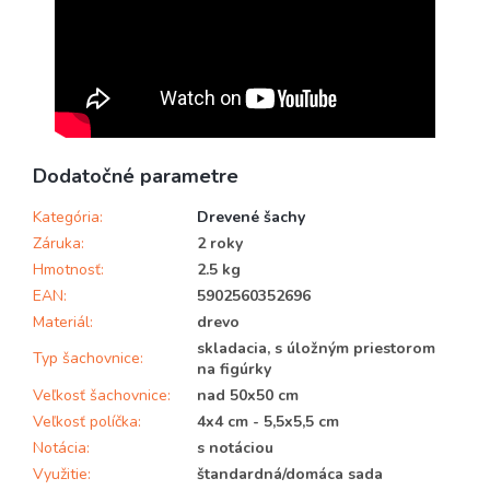
Dodatočné parametre
Kategória
:
Drevené šachy
Záruka
:
2 roky
Hmotnosť
:
2.5 kg
EAN
:
5902560352696
Materiál
:
drevo
skladacia, s úložným priestorom
Typ šachovnice
:
na figúrky
Veľkosť šachovnice
:
nad 50x50 cm
Veľkosť políčka
:
4x4 cm - 5,5x5,5 cm
Notácia
:
s notáciou
Využitie
:
štandardná/domáca sada