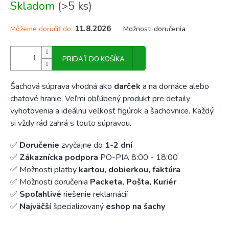
Skladom
(>5 ks)
cena:
11.8.2026
Môžeme doručiť do:
Možnosti doručenia
PRIDAŤ DO KOŠÍKA
Šachová súprava vhodná ako
darček
a na domáce alebo
chatové hranie. Veľmi obľúbený produkt pre detaily
vyhotovenia a ideálnu veľkosť figúrok a šachovnice. Každý
si vždy rád zahrá s touto súpravou.
✅
Doručenie
zvyčajne do
1-2 dní
✅
Zákaznícka podpora
PO-PIA 8:00 - 18:00
✅ Možnosti platby
kartou, dobierkou, faktúra
✅ Možnosti doručenia
Packeta, Pošta, Kuriér
✅
Spoľahlivé
riešenie reklamácií
✅
Najväčší
špecializovaný
eshop na šachy