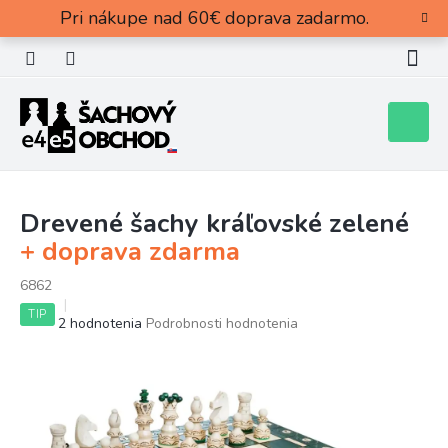
Prejsť
Pri nákupe nad 60€ doprava zadarmo.
na
obsah
Nákupn
košík
Drevené šachy kráľovské zelené
+ doprava zdarma
6862
TIP
Priemerné
2 hodnotenia
Podrobnosti hodnotenia
hodnotenie
produktu
je
5,0
z
5