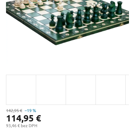
hviezdičiek.
142,95 €
–19 %
114,95 €
93,46 € bez DPH
Jednotková