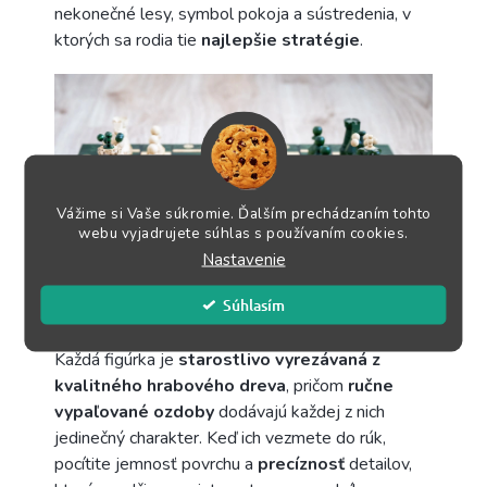
nekonečné lesy, symbol pokoja a sústredenia, v
ktorých sa rodia tie
najlepšie stratégie
.
Vážime si Vaše súkromie. Ďalším prechádzaním tohto
webu vyjadrujete súhlas s používaním cookies.
Nastavenie
Súhlasím
Každá figúrka je
starostlivo vyrezávaná z
kvalitného hrabového dreva
, pričom
ručne
vypaľované ozdoby
dodávajú každej z nich
jedinečný charakter. Keď ich vezmete do rúk,
pocítite jemnosť povrchu a
precíznosť
detailov,