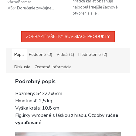
hracích kariet obsahuje
väzbaFormát
najpopulárnejšie šachové
A5✅ Doručenie zvyčajne...
otvorenia a je...
ZOBRAZIŤ VŠETKY SÚVISIACE PRODUKTY
Popis
Podobné (3)
Videá (1)
Hodnotenie (2)
Diskusia
Ostatné informácie
Podrobný popis
Rozmery: 54x27x6cm
Hmotnosť: 2,5 kg
Výška kráľa: 10,8 cm
Figúrky vyrobené s láskou z hrabu. Ozdoby
ručne
vypaľované
.