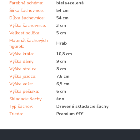
Farebná schéma
:
biela+zelená
Šírka šachovnice
:
54 cm
Dĺžka šachovnice
:
54 cm
Výška šachovnice
:
3 cm
Veľkosť políčka
:
5 cm
Materiál šachových
Hrab
figúrok
:
Výška kráľa
:
10,8 cm
Výška dámy
:
9 cm
Výška strelca
:
8 cm
Výška jazdca
:
7,6 cm
Výška veže
:
6,5 cm
Výška pešiaka
:
6 cm
Skladacie šachy
:
áno
Typ šachov
:
Drevené skladacie šachy
Trieda
:
Premium €€€
Z
á