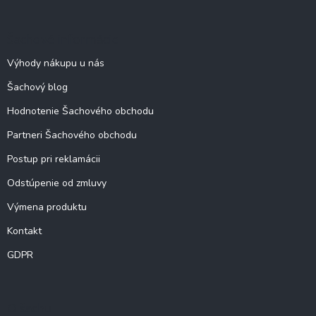
p
ä
Šachové informácie
t
i
Výhody nákupu u nás
e
Šachový blog
Hodnotenie Šachového obchodu
Partneri Šachového obchodu
Postup pri reklamácii
Odstúpenie od zmluvy
Výmena produktu
Kontakt
GDPR
O šachu