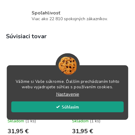
Spoľahlivosť
Viac ako 22 810 spokojných zákazníkov.
Súvisiaci tovar
Vážime si Vaše súkromie. Ďalším prechádzaním tohto
webu vyjadrujete súhlas s používaním cookies.
Nastavenie
Key Concepts of Gambit
Play the Semi-Slav
Play
Súhlasím
Skladom
(1 ks)
Skladom
(1 ks)
31,95 €
31,95 €