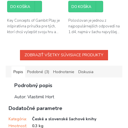
DO KOŠÍKA
DO KOŠÍKA
Key Concepts of Gambit Play je
Poloslovan je jednou z
inšpiratívna príručka pre tých,
najpopulárnejších odpovedí na
ktorí chcú vylepšiť svoju hru a...
1.d4, najmä v šachu najvyššej...
ZOBRAZIŤ VŠETKY SÚVISIACE PRODUKTY
Popis
Podobné (3)
Hodnotenie
Diskusia
Podrobný popis
Autor: Vlastimil Hort
Dodatočné parametre
Kategória
:
České a slovenské šachové knihy
Hmotnosť
:
0.3 kg