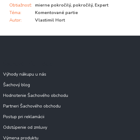
Obtiažnosť
:
mierne pokročilý, pokročilý, Expert
Téma
:
Komentované partie
Autor
:
Vlastimil Hort
Z
á
p
ä
Šachové informácie
t
i
Výhody nákupu u nás
e
Šachový blog
Hodnotenie Šachového obchodu
Partneri Šachového obchodu
Postup pri reklamácii
Odstúpenie od zmluvy
Výmena produktu