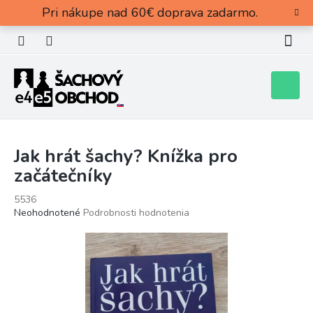
Prejsť
Pri nákupe nad 60€ doprava zadarmo.
na
obsah
Nákupn
košík
Jak hrát šachy? Knížka pro
začátečníky
5536
Priemerné
Neohodnotené
Podrobnosti hodnotenia
hodnotenie
produktu
je
0,0
z
5
hviezdičiek.