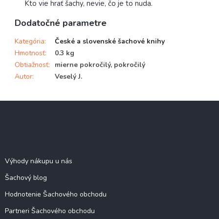
Kto vie hrať šachy, nevie, čo je to nuda.
Dodatočné parametre
Kategória
:
České a slovenské šachové knihy
Hmotnosť
:
0.3 kg
Obtiažnosť
:
mierne pokročilý, pokročilý
Autor
:
Veselý J.
Z
á
p
ä
Šachové informácie
t
i
Výhody nákupu u nás
e
Šachový blog
Hodnotenie Šachového obchodu
Partneri Šachového obchodu