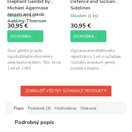
Elephant Gambit by
Defence and Sicilian
Michael Agermose
Sidelines
Jensen and Jakob
Skladom
(1 ks)
Skladom
(1 ks)
Aabling-Thomsen
30,95 €
30,95 €
DO KOŠÍKA
DO KOŠÍKA
Sloní gambit je azda
Vypracovanie efektívneho
najodvážnejšie otvorenie v
repertoáru s 1.e4 si vyžaduje
celej šachovej teórii. Tým, že na
rozsiahly prieskum, jemný
1.e4 e5 2.Nf3...
úsudok a značnú...
ZOBRAZIŤ VŠETKY SÚVISIACE PRODUKTY
Popis
Podobné (3)
Hodnotenie
Diskusia
Podrobný popis