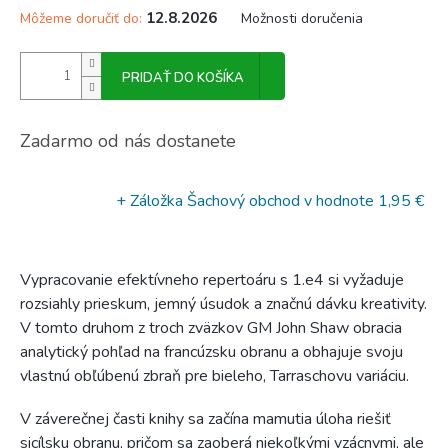
12.8.2026
Môžeme doručiť do:
Možnosti doručenia
PRIDAŤ DO KOŠÍKA
Zadarmo od nás dostanete
+ Záložka Šachový obchod
v hodnote 1,95 €
Vypracovanie efektívneho repertoáru s 1.e4 si vyžaduje
rozsiahly prieskum, jemný úsudok a značnú dávku kreativity.
V tomto druhom z troch zväzkov GM John Shaw obracia
analytický pohľad na francúzsku obranu a obhajuje svoju
vlastnú obľúbenú zbraň pre bieleho, Tarraschovu variáciu.
V záverečnej časti knihy sa začína mamutia úloha riešiť
sicílsku obranu, pričom sa zaoberá niekoľkými vzácnymi, ale