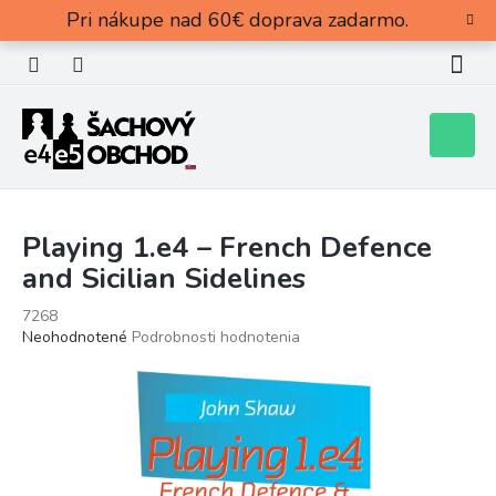
Prejsť
Pri nákupe nad 60€ doprava zadarmo.
na
obsah
Nákupn
košík
Playing 1.e4 – French Defence
and Sicilian Sidelines
7268
Priemerné
Neohodnotené
Podrobnosti hodnotenia
hodnotenie
produktu
je
0,0
z
5
hviezdičiek.