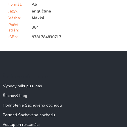
Formát
:
A5
Jazyk
:
angličtina
Väzba
:
Mäkká
Počet
384
strán
:
ISBN
:
9781784830717
Z
á
p
ä
Šachové informácie
t
i
Výhody nákupu u nás
e
Šachový blog
Hodnotenie Šachového obchodu
Partneri Šachového obchodu
Postup pri reklamácii