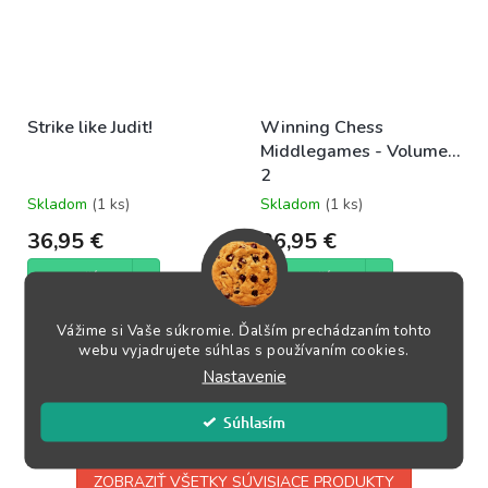
Strike like Judit!
Winning Chess
Middlegames - Volume
2
Skladom
(1 ks)
Skladom
(1 ks)
36,95 €
36,95 €
DO KOŠÍKA
DO KOŠÍKA
Vážime si Vaše súkromie. Ďalším prechádzaním tohto
Judit Polgar je najsilnejšou
Zamysleli ste sa niekedy nad
webu vyjadrujete súhlas s používaním cookies.
šachistkou všetkých čias.
tým, prečo veľmajstrom trvá
Nastavenie
Maďarská zázračná žena už od
len niekoľko sekúnd, kým zistia,
útleho veku...
čo sa...
Súhlasím
ZOBRAZIŤ VŠETKY SÚVISIACE PRODUKTY