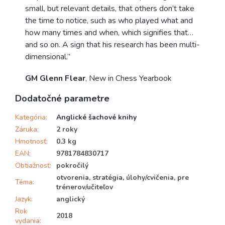
small, but relevant details, that others don’t take
the time to notice, such as who played what and
how many times and when, which signifies that…
and so on. A sign that his research has been multi-
dimensional.”
GM Glenn Flear
, New in Chess Yearbook
Dodatočné parametre
Kategória
:
Anglické šachové knihy
Záruka
:
2 roky
Hmotnosť
:
0.3 kg
EAN
:
9781784830717
Obtiažnosť
:
pokročilý
otvorenia, stratégia, úlohy/cvičenia, pre
Téma
:
trénerov/učiteľov
Jazyk
:
anglický
Rok
2018
vydania
: