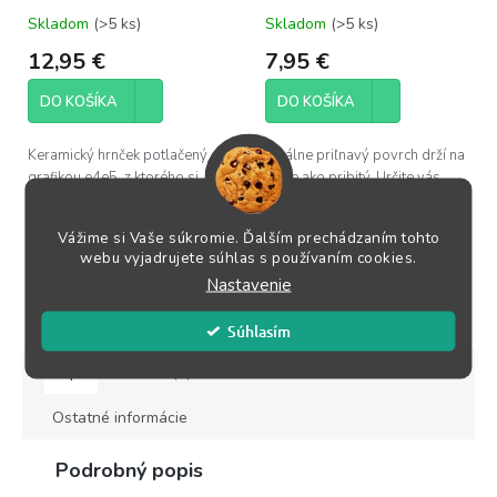
Skladom
(>5 ks)
Skladom
(>5 ks)
12,95 €
7,95 €
DO KOŠÍKA
DO KOŠÍKA
Keramický hrnček potlačený
Ideálne priľnavý povrch drží na
grafikou e4e5, z ktorého si
stole ako pribitý. Určite vás
budeš vychutnávať čaj alebo
podrží aj počas posledných...
kávu pri...
Vážime si Vaše súkromie. Ďalším prechádzaním tohto
webu vyjadrujete súhlas s používaním cookies.
Nastavenie
ZOBRAZIŤ VŠETKY SÚVISIACE PRODUKTY
Súhlasím
Popis
Podobné (3)
Hodnotenie
Diskusia
Ostatné informácie
Podrobný popis