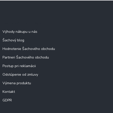
Z
á
p
ä
Šachové informácie
t
i
Výhody nákupu u nás
e
Šachový blog
Hodnotenie Šachového obchodu
Partneri Šachového obchodu
Postup pri reklamácii
Odstúpenie od zmluvy
Výmena produktu
Kontakt
GDPR