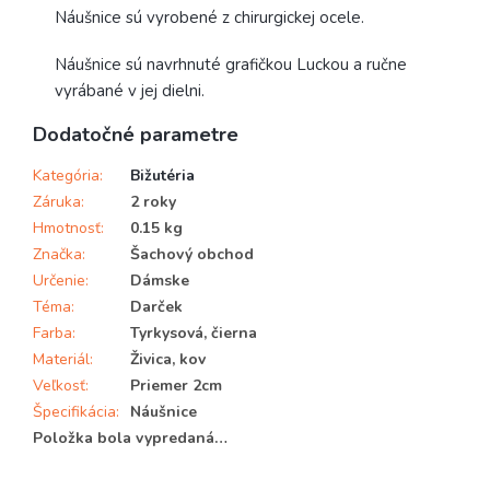
Náušnice sú vyrobené z chirurgickej ocele.
Náušnice sú navrhnuté grafičkou Luckou a ručne
vyrábané v jej dielni.
Dodatočné parametre
Kategória
:
Bižutéria
Záruka
:
2 roky
Hmotnosť
:
0.15 kg
Značka
:
Šachový obchod
Určenie
:
Dámske
Téma
:
Darček
Farba
:
Tyrkysová, čierna
Materiál
:
Živica, kov
Veľkosť
:
Priemer 2cm
Špecifikácia
:
Náušnice
Položka bola vypredaná…