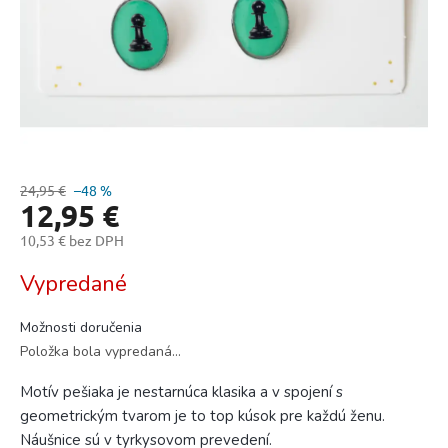
24,95 €
–48 %
12,95 €
10,53 € bez DPH
Jednotková
Vypredané
cena:
Možnosti doručenia
Položka bola vypredaná…
Motív pešiaka je nestarnúca klasika a v spojení s
geometrickým tvarom je to top kúsok pre každú ženu.
Náušnice sú v tyrkysovom prevedení.