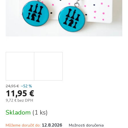
24,95 €
–52 %
11,95 €
9,72 € bez DPH
Jednotková
Skladom
(1 ks)
cena:
12.8.2026
Môžeme doručiť do:
Možnosti doručenia