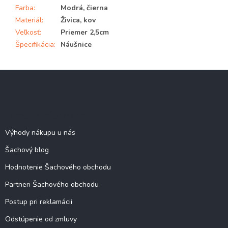
Farba
:
Modrá, čierna
Materiál
:
Živica, kov
Veľkosť
:
Priemer 2,5cm
Špecifikácia
:
Náušnice
Z
á
p
ä
Šachové informácie
t
i
Výhody nákupu u nás
e
Šachový blog
Hodnotenie Šachového obchodu
Partneri Šachového obchodu
Postup pri reklamácii
Odstúpenie od zmluvy