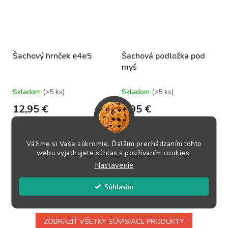
Šachový hrnček e4e5
Šachová podložka pod
myš
Skladom
(>5 ks)
Skladom
(>5 ks)
12,95 €
7,95 €
DO KOŠÍKA
DO KOŠÍKA
Vážime si Vaše súkromie. Ďalším prechádzaním tohto
webu vyjadrujete súhlas s používaním cookies.
Keramický hrnček potlačený
Ideálne priľnavý povrch drží na
grafikou e4e5, z ktorého si
stole ako pribitý. Určite vás
Nastavenie
budeš vychutnávať čaj alebo
podrží aj počas posledných...
kávu pri...
Súhlasím
ZOBRAZIŤ VŠETKY SÚVISIACE PRODUKTY