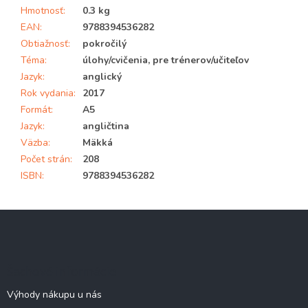
Hmotnosť
:
0.3 kg
EAN
:
9788394536282
Obtiažnosť
:
pokročilý
Téma
:
úlohy/cvičenia, pre trénerov/učiteľov
Jazyk
:
anglický
Rok vydania
:
2017
Formát
:
A5
Jazyk
:
angličtina
Väzba
:
Mäkká
Počet strán
:
208
ISBN
:
9788394536282
Z
á
p
ä
Šachové informácie
t
i
Výhody nákupu u nás
e