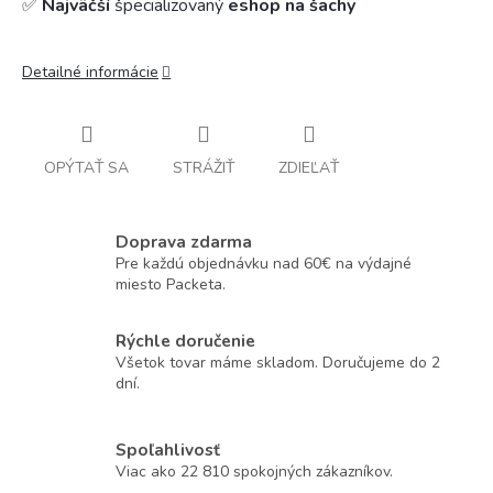
✅
Najväčší
špecializovaný
eshop na šachy
Detailné informácie
OPÝTAŤ SA
STRÁŽIŤ
ZDIEĽAŤ
Doprava zdarma
Pre každú objednávku nad 60€ na výdajné
miesto Packeta.
Rýchle doručenie
Všetok tovar máme skladom. Doručujeme do 2
dní.
Spoľahlivosť
Viac ako 22 810 spokojných zákazníkov.