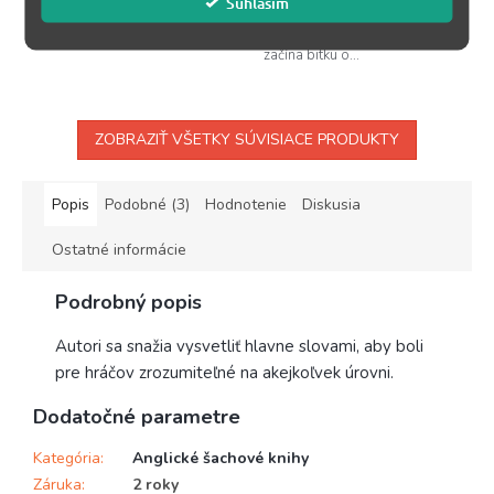
Súhlasím
motívy a vyhnite sa typickým
najklasickejší šachový
chybám✅ Doručenie zvyčajne...
otvorenie. Biely okamžite
začína bitku o...
ZOBRAZIŤ VŠETKY SÚVISIACE PRODUKTY
Popis
Podobné (3)
Hodnotenie
Diskusia
Ostatné informácie
Podrobný popis
Autori sa snažia vysvetliť hlavne slovami, aby boli
pre hráčov zrozumiteľné na akejkoľvek úrovni.
Dodatočné parametre
Kategória
:
Anglické šachové knihy
Záruka
:
2 roky