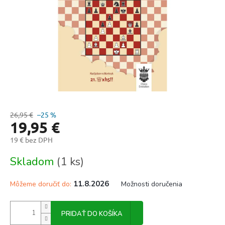
26,95 €
–25 %
19,95 €
19 € bez DPH
Jednotková
Skladom
(1 ks)
cena:
11.8.2026
Môžeme doručiť do:
Možnosti doručenia
PRIDAŤ DO KOŠÍKA