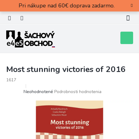
Prejsť
Pri nákupe nad 60€ doprava zadarmo.
na
obsah
Nákupn
košík
Most stunning victories of 2016
1617
Priemerné
Neohodnotené
Podrobnosti hodnotenia
hodnotenie
produktu
je
0,0
z
5
hviezdičiek.