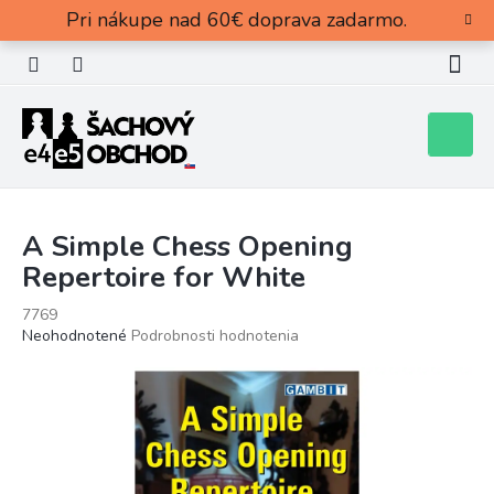
Prejsť
Pri nákupe nad 60€ doprava zadarmo.
na
obsah
Nákupn
košík
A Simple Chess Opening
Repertoire for White
7769
Priemerné
Neohodnotené
Podrobnosti hodnotenia
hodnotenie
produktu
je
0,0
z
5
hviezdičiek.