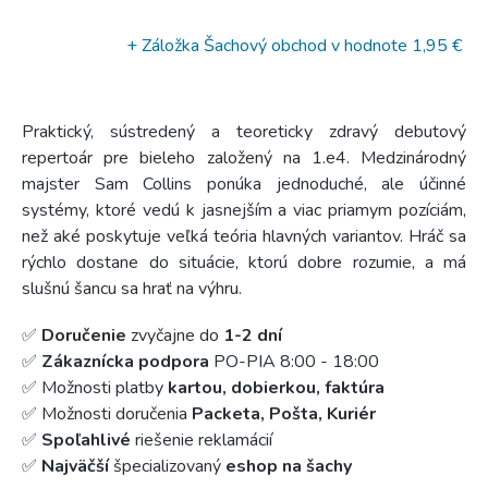
+ Záložka Šachový obchod
v hodnote 1,95 €
Praktický, sústredený a teoreticky zdravý debutový
repertoár pre bieleho založený na 1.e4. Medzinárodný
majster Sam Collins ponúka jednoduché, ale účinné
systémy, ktoré vedú k jasnejším a viac priamym pozíciám,
než aké poskytuje veľká teória hlavných variantov. Hráč sa
rýchlo dostane do situácie, ktorú dobre rozumie, a má
slušnú šancu sa hrať na výhru.
✅
Doručenie
zvyčajne do
1-2 dní
✅
Zákaznícka podpora
PO-PIA 8:00 - 18:00
✅ Možnosti platby
kartou, dobierkou, faktúra
✅ Možnosti doručenia
Packeta, Pošta, Kuriér
✅
Spoľahlivé
riešenie reklamácií
✅
Najväčší
špecializovaný
eshop na šachy