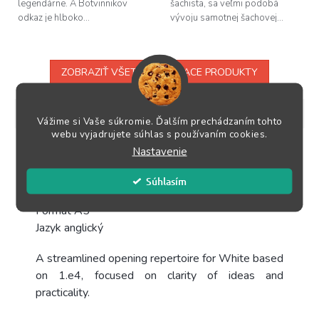
legendárne. A Botvinnikov
šachista, sa veľmi podobá
odkaz je hlboko...
vývoju samotnej šachovej...
ZOBRAZIŤ VŠETKY SÚVISIACE PRODUKTY
Popis
Podobné (3)
Hodnotenie
Diskusia
Vážime si Vaše súkromie. Ďalším prechádzaním tohto
webu vyjadrujete súhlas s používaním cookies.
Podrobný popis
Nastavenie
Vydanie 2016
Súhlasím
Počet strán 160
Formát A5
Jazyk anglický
A streamlined opening repertoire for White based
on 1.e4, focused on clarity of ideas and
practicality.