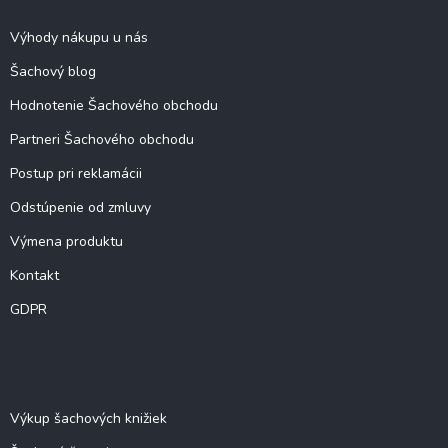
Šachové informácie
t
i
Výhody nákupu u nás
e
Šachový blog
Hodnotenie Šachového obchodu
Partneri Šachového obchodu
Postup pri reklamácii
Odstúpenie od zmluvy
Výmena produktu
Kontakt
GDPR
O šachu
Výkup šachových knižiek