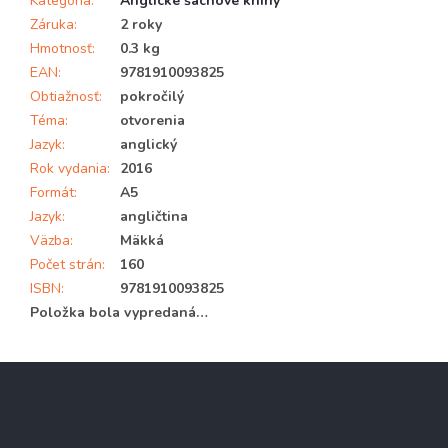
Kategória
:
Anglické šachové knihy
Záruka
:
2 roky
Hmotnosť
:
0.3 kg
EAN
:
9781910093825
Obtiažnosť
:
pokročilý
Téma
:
otvorenia
Jazyk
:
anglický
Rok vydania
:
2016
Formát
:
A5
Jazyk
:
angličtina
Väzba
:
Mäkká
Počet strán
:
160
ISBN
:
9781910093825
Položka bola vypredaná…
Z
á
p
ä