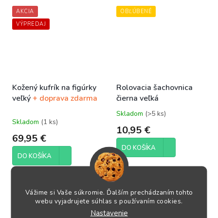
AKCIA
OBĽÚBENÉ
VÝPREDAJ
Kožený kufrík na figúrky
Rolovacia šachovnica
veľký
+ doprava zdarma
čierna veľká
Skladom
(>5 ks)
Priemerné
Skladom
(1 ks)
hodnotenie
10,95 €
produktu
69,95 €
je
DO KOŠÍKA
5,0
DO KOŠÍKA
z
5
Rolovacia šachovnica
hviezdičiek.
Kožený elegantný kufrík pre
čiernaVeľkosť šachovnice
uloženie vašich figúrok tak, aby
50x50 cmVeľkosť políčka
Vážime si Vaše súkromie. Ďalším prechádzaním tohto
sa im nič nestalo aj v prípade...
webu vyjadrujete súhlas s používaním cookies.
5,5x5,5...
Nastavenie