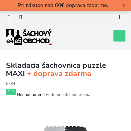
Prejsť
Pri nákupe nad 60€ doprava zadarmo.
na
obsah
Nákupn
košík
Skladacia šachovnica puzzle
MAXI
+ doprava zdarma
6794
TIP
Priemerné
Neohodnotené
Podrobnosti hodnotenia
hodnotenie
produktu
je
0,0
z
5