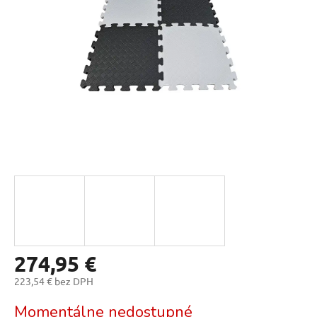
hviezdičiek.
274,95 €
223,54 € bez DPH
Jednotková
Momentálne nedostupné
cena: