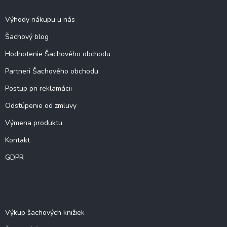
Šachové informácie
t
i
Výhody nákupu u nás
e
Šachový blog
Hodnotenie Šachového obchodu
Partneri Šachového obchodu
Postup pri reklamácii
Odstúpenie od zmluvy
Výmena produktu
Kontakt
GDPR
O šachu
Výkup šachových knižiek