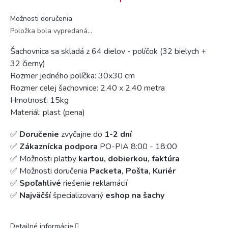
Možnosti doručenia
Položka bola vypredaná…
Šachovnica sa skladá z 64 dielov - políčok (32 bielych +
32 čierny)
Rozmer jedného políčka: 30x30 cm
Rozmer celej šachovnice: 2,40 x 2,40 metra
Hmotnosť: 15kg
Materiál: plast (pena)
✅
Doručenie
zvyčajne do
1-2 dní
✅
Zákaznícka podpora
PO-PIA 8:00 - 18:00
✅ Možnosti platby
kartou, dobierkou, faktúra
✅ Možnosti doručenia
Packeta, Pošta, Kuriér
✅
Spoľahlivé
riešenie reklamácií
✅
Najväčší
špecializovaný
eshop na šachy
Detailné informácie