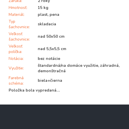
Záruka
:
2 roky
Hmotnosť
:
15 kg
Materiál
:
plast, pena
Typ
skladacia
šachovnice
:
Veľkosť
nad 50x50 cm
šachovnice
:
Veľkosť
nad 5,5x5,5 cm
políčka
:
Notácia
:
bez notácie
štandardná/na domáce využitie, záhradná,
Využitie
:
demonštračná
Farebná
biela+čierna
schéma
:
Položka bola vypredaná…
Z
á
p
ä