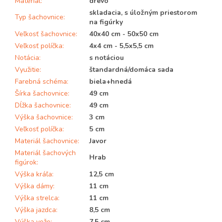
Materiál
:
drevo
skladacia, s úložným priestorom
Typ šachovnice
:
na figúrky
Veľkosť šachovnice
:
40x40 cm - 50x50 cm
Veľkosť políčka
:
4x4 cm - 5,5x5,5 cm
Notácia
:
s notáciou
Využitie
:
štandardná/domáca sada
Farebná schéma
:
biela+hnedá
Šírka šachovnice
:
49 cm
Dĺžka šachovnice
:
49 cm
Výška šachovnice
:
3 cm
Veľkosť políčka
:
5 cm
Materiál šachovnice
:
Javor
Materiál šachových
Hrab
figúrok
:
Výška kráľa
:
12,5 cm
Výška dámy
:
11 cm
Výška strelca
:
11 cm
Výška jazdca
:
8,5 cm
Výška veže
:
7,5 cm