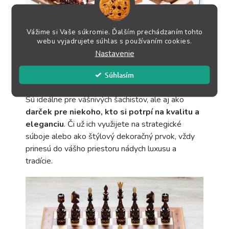
Vážime si Vaše súkromie. Ďalším prechádzaním tohto
Tieto šachy sú viac než len hra – sú
webu vyjadrujete súhlas s používaním cookies.
investíciou do krásy a tradície.
Perfektne sa
Nastavenie
hodia do vášho domova ako elegantný doplnok,
Súhlasím
ktorý
upúta pozornosť
každého hosťa.
Sú ideálne pre vášnivých šachistov, ale aj ako
darček pre niekoho, kto si potrpí na kvalitu a
eleganciu
. Či už ich využijete na strategické
súboje alebo ako štýlový dekoračný prvok, vždy
prinesú do vášho priestoru nádych luxusu a
tradície.