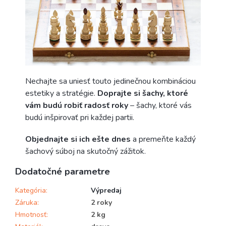
Nechajte sa uniesť touto jedinečnou kombináciou
estetiky a stratégie.
Doprajte si šachy, ktoré
vám budú robiť radosť roky
– šachy, ktoré vás
budú inšpirovať pri každej partii.
Objednajte si ich ešte dnes
a premeňte každý
šachový súboj na skutočný zážitok.
Dodatočné parametre
Kategória
:
Výpredaj
Záruka
:
2 roky
Hmotnosť
:
2 kg