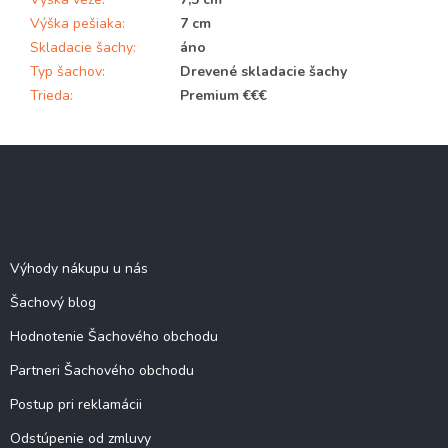
Výška pešiaka
:
7 cm
Skladacie šachy
:
áno
Typ šachov
:
Drevené skladacie šachy
Trieda
:
Premium €€€
Z
á
p
ä
Šachové informácie
t
i
Výhody nákupu u nás
e
Šachový blog
Hodnotenie Šachového obchodu
Partneri Šachového obchodu
Postup pri reklamácii
Odstúpenie od zmluvy