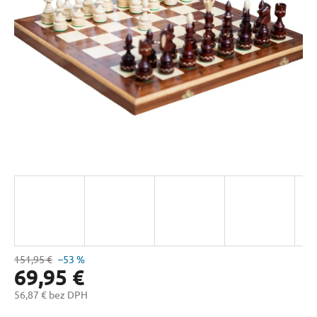
hviezdičiek.
151,95 €
–53 %
69,95 €
56,87 € bez DPH
Jednotková