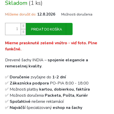
Skladom
(1 ks)
cena:
12.8.2026
Môžeme doručiť do:
Možnosti doručenia
PRIDAŤ DO KOŠÍKA
Mierne prasknuté zelené vnútro - viď foto. Plne
funkčné.
Drevené šachy INDIA –
spojenie elegancie a
remeselnej kvality
.
✅
Doručenie
zvyčajne do
1-2 dní
✅
Zákaznícka podpora
PO-PIA 8:00 - 18:00
✅ Možnosti platby
kartou, dobierkou, faktúra
✅ Možnosti doručenia
Packeta, Pošta, Kuriér
✅
Spoľahlivé
riešenie reklamácií
✅
Najväčší
špecializovaný
eshop na šachy