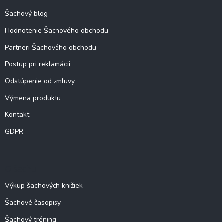
e
Šachový blog
Hodnotenie Šachového obchodu
Partneri Šachového obchodu
Postup pri reklamácii
Odstúpenie od zmluvy
Výmena produktu
Kontakt
GDPR
O šachu
Výkup šachových knižiek
Šachové časopisy
Šachový tréning