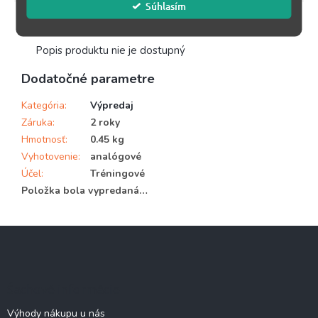
Súhlasím
Podrobný popis
Popis produktu nie je dostupný
Dodatočné parametre
Kategória
:
Výpredaj
Záruka
:
2 roky
Hmotnosť
:
0.45 kg
Vyhotovenie
:
analógové
Účel
:
Tréningové
Položka bola vypredaná…
Z
á
p
ä
Šachové informácie
t
i
Výhody nákupu u nás