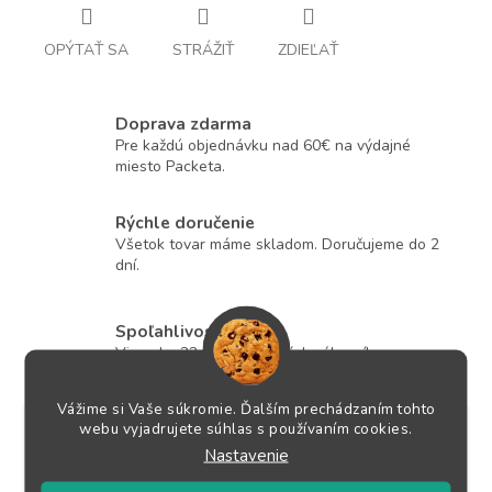
OPÝTAŤ SA
STRÁŽIŤ
ZDIEĽAŤ
Doprava zdarma
Pre každú objednávku nad 60€ na výdajné
miesto Packeta.
Rýchle doručenie
Všetok tovar máme skladom. Doručujeme do 2
dní.
Spoľahlivosť
Viac ako 22 810 spokojných zákazníkov.
Vážime si Vaše súkromie. Ďalším prechádzaním tohto
webu vyjadrujete súhlas s používaním cookies.
Popis
Podobné (3)
Hodnotenie
Diskusia
Nastavenie
Ostatné informácie