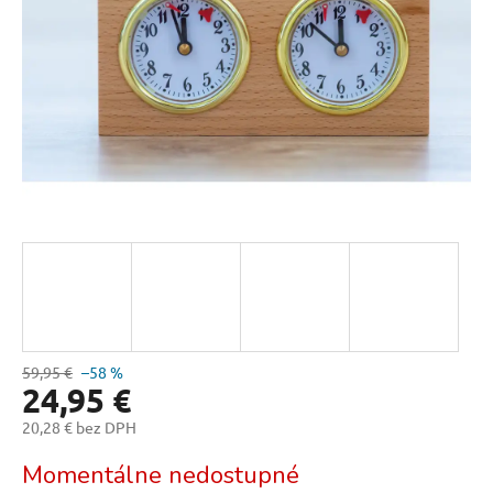
59,95 €
–58 %
24,95 €
20,28 € bez DPH
Jednotková
Momentálne nedostupné
cena: