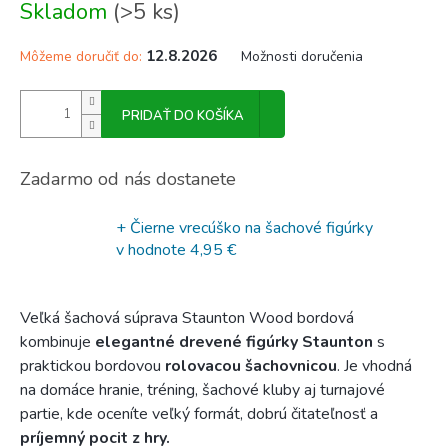
Skladom
(>5 ks)
cena:
12.8.2026
Môžeme doručiť do:
Možnosti doručenia
PRIDAŤ DO KOŠÍKA
Zadarmo od nás dostanete
+ Čierne vrecúško na šachové figúrky
v hodnote 4,95 €
Veľká šachová súprava Staunton Wood bordová
kombinuje
elegantné drevené figúrky Staunton
s
praktickou bordovou
rolovacou šachovnicou
.
Je vhodná
na domáce hranie, tréning, šachové kluby aj turnajové
partie, kde oceníte veľký formát, dobrú čitateľnosť a
príjemný pocit z hry.