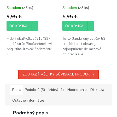
Skladom
(>5 ks)
Skladom
(>5 ks)
9,95 €
5,95 €
DO KOŠÍKA
DO KOŠÍKA
Mäkký obalVeľkosť 210*297
Tento štandardný balíček 52
mm40 strán PlnofarebnéJazyk:
hracích kariet obsahuje
AngličtinaÚroveň: Začiatočník
najpopulárnejšie šachové
v...
otvorenia a je...
ZOBRAZIŤ VŠETKY SÚVISIACE PRODUKTY
Popis
Podobné (3)
Videá (1)
Hodnotenie
Diskusia
Ostatné informácie
Podrobný popis