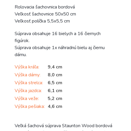
Rolovacia šachovnica bordová
Veľkosť šachovnice 50x50 cm
Veľkosť políčka 5,5x5,5 cm
Súprava obsahuje 16 bielych a 16 čiernych
figúrok.
Súprava obsahuje 1x náhradnú bielu aj čiernu
dámu.
Výška kráľa
:
9,4 cm
Výška dámy
:
8,0 cm
Výška strelca
:
6,5 cm
Výška jazdca
:
6,1 cm
Výška veže
:
5,2 cm
Výška pešiaka
:
4,6 cm
Veľká šachová súprava Staunton Wood bordová