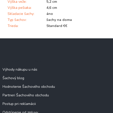
Výška veže
:
5,2 cm
Výška pešiaka
:
4,6 cm
Skladacie šachy
:
áno
Typ šachov
:
šachy na doma
Trieda
:
Standard €€
Z
á
p
ä
Šachové informácie
t
i
Výhody nákupu u nás
e
Šachový blog
Hodnotenie Šachového obchodu
Partneri Šachového obchodu
Postup pri reklamácii
Odstúpenie od zmluvy