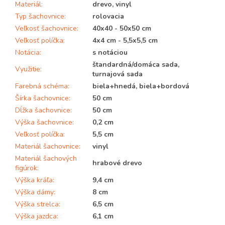
Materiál
:
drevo, vinyl
Typ šachovnice
:
rolovacia
Veľkosť šachovnice
:
40x40 - 50x50 cm
Veľkosť políčka
:
4x4 cm - 5,5x5,5 cm
Notácia
:
s notáciou
štandardná/domáca sada,
Využitie
:
turnajová sada
Farebná schéma
:
biela+hnedá, biela+bordová
Šírka šachovnice
:
50 cm
Dĺžka šachovnice
:
50 cm
Výška šachovnice
:
0,2 cm
Veľkosť políčka
:
5,5 cm
Materiál šachovnice
:
vinyl
Materiál šachových
hrabové drevo
figúrok
:
Výška kráľa
:
9,4 cm
Výška dámy
:
8 cm
Výška strelca
:
6,5 cm
Výška jazdca
:
6,1 cm