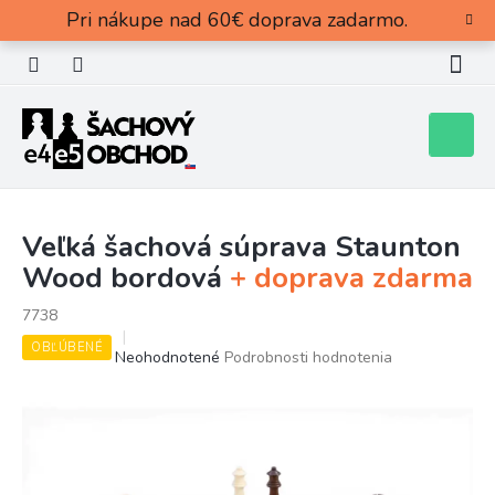
Prejsť
Pri nákupe nad 60€ doprava zadarmo.
na
obsah
Nákupn
košík
Veľká šachová súprava Staunton
Wood bordová
+ doprava zdarma
7738
OBĽÚBENÉ
Priemerné
Neohodnotené
Podrobnosti hodnotenia
hodnotenie
produktu
je
0,0
z
5