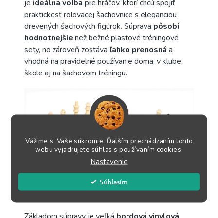
je
ideálna voľba
pre hráčov, ktorí chcú spojiť
praktickosť rolovacej šachovnice s eleganciou
drevených šachových figúrok. Súprava
pôsobí
hodnotnejšie
než bežné plastové tréningové
sety, no zároveň zostáva
ľahko
prenosná
a
vhodná na pravidelné používanie doma, v klube,
škole aj na šachovom tréningu.
Vážime si Vaše súkromie. Ďalším prechádzaním tohto
webu vyjadrujete súhlas s používaním cookies.
Nastavenie
Súhlasím
Základom súpravy je veľká
bordová vinylová