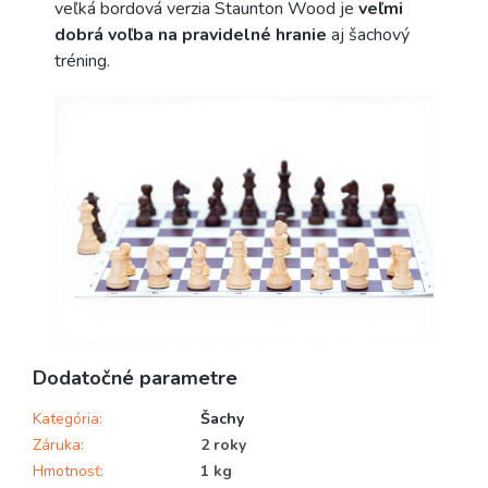
veľká bordová verzia Staunton Wood je
veľmi
dobrá voľba na pravidelné hranie
aj šachový
tréning.
Dodatočné parametre
Kategória
:
Šachy
Záruka
:
2 roky
Hmotnosť
:
1 kg