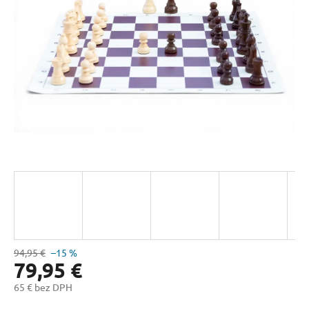
hviezdičiek.
94,95 €
–15 %
79,95 €
65 € bez DPH
Jednotková