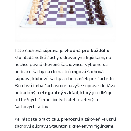
Táto šachová súprava je
vhodná pre každého
,
kto hľadá veľké šachy s drevenými figúrkami, no
nechce pevnú drevenú šachovnicu. Výborne sa
hodí ako šachy na doma, tréningová šachová
súprava, klubové šachy alebo darček pre šachistu.
Bordová farba šachovnice navyše súprave dodáva
netradičný a
elegantný
vzhľad
, ktorý ju odlišuje
od bežných čierno-bielych alebo zelených
šachových setov.
Ak hľadáte
praktickú
, prenosnú a zároveň vkusnú
šachovú súpravu Staunton s drevenými figúrkami,