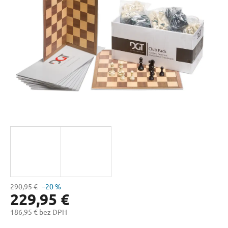
hviezdičiek.
290,95 €
–20 %
229,95 €
186,95 € bez DPH
Jednotková