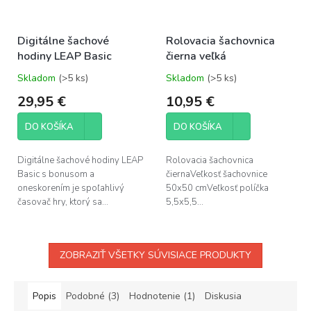
Digitálne šachové
Rolovacia šachovnica
hodiny LEAP Basic
čierna veľká
Skladom
(>5 ks)
Skladom
(>5 ks)
Priemerné
Priemerné
hodnotenie
hodnotenie
29,95 €
10,95 €
produktu
produktu
je
je
DO KOŠÍKA
DO KOŠÍKA
5,0
5,0
z
z
5
5
Digitálne šachové hodiny LEAP
Rolovacia šachovnica
hviezdičiek.
hviezdičiek.
Basic s bonusom a
čiernaVeľkosť šachovnice
oneskorením je spoľahlivý
50x50 cmVeľkosť políčka
časovač hry, ktorý sa...
5,5x5,5...
ZOBRAZIŤ VŠETKY SÚVISIACE PRODUKTY
Popis
Podobné (3)
Hodnotenie (1)
Diskusia