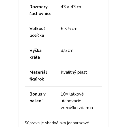
Rozmery
43 × 43 cm
šachovnice
Veľkosť
5 × 5 cm
políčka
Výška
8,5 cm
kráľa
Materiál
Kvalitný plast
figúrok
Bonus v
10× látkové
balení
uťahovacie
vrecúško zdarma
Súprava je vhodná ako jednorazové