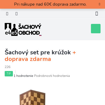
Prejsť
Pri nákupe nad 60€ doprava zadarmo.
na
obsah
Nákupn
košík
Šachový set pre krúžok
+
doprava zdarma
226
TIP
Priemerné
1 hodnotenie
Podrobnosti hodnotenia
hodnotenie
produktu
je
5,0
z
5