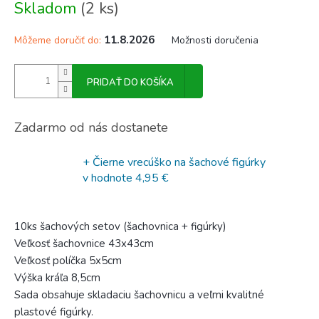
Skladom
(2 ks)
cena:
11.8.2026
Môžeme doručiť do:
Možnosti doručenia
PRIDAŤ DO KOŠÍKA
Zadarmo od nás dostanete
+ Čierne vrecúško na šachové figúrky
v hodnote 4,95 €
10ks šachových setov (šachovnica + figúrky)
Veľkosť šachovnice 43x43cm
Veľkosť políčka 5x5cm
Výška kráľa 8,5cm
Sada obsahuje skladaciu šachovnicu a veľmi kvalitné
plastové figúrky.