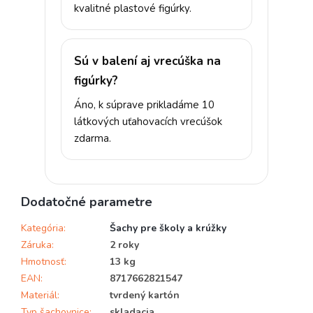
kvalitné plastové figúrky.
Sú v balení aj vrecúška na
figúrky?
Áno, k súprave prikladáme 10
látkových uťahovacích vrecúšok
zdarma.
Dodatočné parametre
Kategória
:
Šachy pre školy a krúžky
Záruka
:
2 roky
Hmotnosť
:
13 kg
EAN
:
8717662821547
Materiál
:
tvrdený kartón
Typ šachovnice
:
skladacia