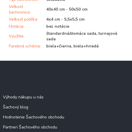
Veľkosť
40x40 cm - 50x50 cm
šachovnice
:
Veľkosť políčka
:
4x4 cm - 5,5x5,5 cm
Notácia
:
bez notácie
štandardná/domáca sada, turnajová
Využitie
:
sada
Farebná schéma
:
biela+čierna, biela+hnedá
Z
á
p
ä
Šachové informácie
t
i
Výhody nákupu u nás
e
Šachový blog
Hodnotenie Šachového obchodu
Partneri Šachového obchodu