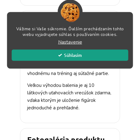
Praktická súprava na
Vážime si Vaše súkromie. Ďalším prechádzaním tohto
pravidelné používanie
webu vyjadrujete súhlas s používaním cookies.
Nastavenie
Každý set obsahuje skladaciu
šachovnicu a veľmi kvalitné plastové
Súhlasím
figúrky. Výška kráľa 8,5 cm zodpovedá
bežnému turnajovému formátu
vhodnému na tréning aj súťažné partie.
Veľkou výhodou balenia je aj 10
látkových uťahovacích vrecúšok zdarma,
vďaka ktorým je uloženie figúrok
jednoduché a prehľadné.
Fotogaléria produktu