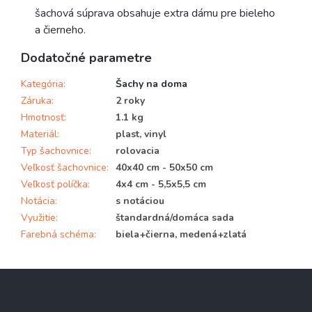
šachová súprava obsahuje extra dámu pre bieleho
a čierneho.
Dodatočné parametre
Kategória
:
Šachy na doma
Záruka
:
2 roky
Hmotnosť
:
1.1 kg
Materiál
:
plast, vinyl
Typ šachovnice
:
rolovacia
Veľkosť šachovnice
:
40x40 cm - 50x50 cm
Veľkosť políčka
:
4x4 cm - 5,5x5,5 cm
Notácia
:
s notáciou
Využitie
:
štandardná/domáca sada
Farebná schéma
:
biela+čierna, medená+zlatá
Z
á
p