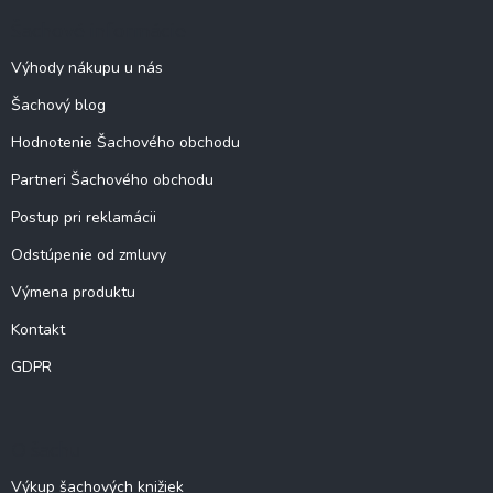
ä
Šachové informácie
t
i
Výhody nákupu u nás
e
Šachový blog
Hodnotenie Šachového obchodu
Partneri Šachového obchodu
Postup pri reklamácii
Odstúpenie od zmluvy
Výmena produktu
Kontakt
GDPR
O šachu
Výkup šachových knižiek