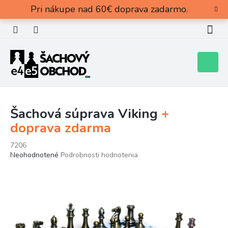
Prejsť
Pri nákupe nad 60€ doprava zadarmo.
na
obsah
Nákupn
košík
Šachová súprava Viking
+
doprava zdarma
7206
Priemerné
Neohodnotené
Podrobnosti hodnotenia
hodnotenie
produktu
je
0,0
z
5
hviezdičiek.