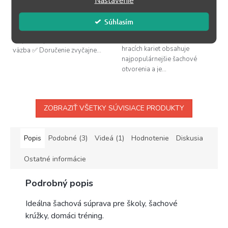
Nastavenie
je
DO KOŠÍKA
3,5
DO KOŠÍKA
z
Súhlasím
5
Vydanie 2017 Počet strán 158
hviezdičiek.
Tento štandardný balíček 52
Jazyk český Mäkká
hracích kariet obsahuje
väzba ✅ Doručenie zvyčajne...
najpopulárnejšie šachové
otvorenia a je...
ZOBRAZIŤ VŠETKY SÚVISIACE PRODUKTY
Popis
Podobné (3)
Videá (1)
Hodnotenie
Diskusia
Ostatné informácie
Podrobný popis
Ideálna šachová súprava pre školy, šachové
krúžky, domáci tréning.