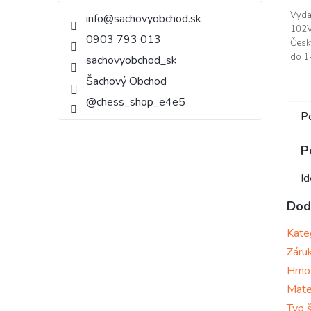
Vyda
info
@
sachovyobchod.sk
102V
0903 793 013
Česk
do 1-
sachovyobchod_sk
Šachový Obchod
@chess_shop_e4e5
P
P
Id
Dod
Kate
Záru
Hmo
Mate
Typ 