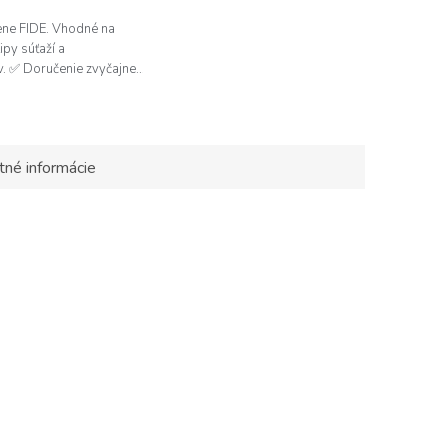
ene FIDE. Vhodné na
ipy súťaží a
ičiek.
v. ✅ Doručenie zvyčajne...
tné informácie