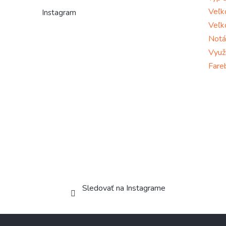
Veľk
Instagram
Veľk
Notá
Využi
Fare
Sledovať na Instagrame
Z