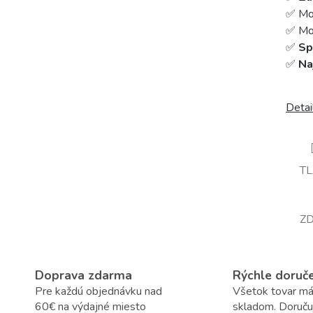
✅ Mo
✅ Mož
✅
Sp
✅
Na
Detai
T
ZD
Doprava zdarma
Rýchle doruč
Pre každú objednávku nad
Všetok tovar m
60€ na výdajné miesto
skladom. Doruč