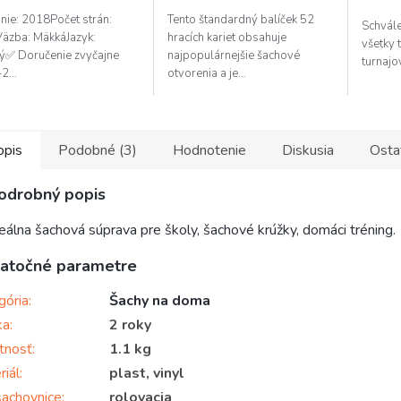
z
nie: 2018Počet strán:
Tento štandardný balíček 52
Schvál
5
äzba: MäkkáJazyk:
hracích kariet obsahuje
všetky t
hviezd
ý✅ Doručenie zvyčajne
najpopulárnejšie šachové
turnajo
2...
otvorenia a je...
opis
Podobné (3)
Hodnotenie
Diskusia
Osta
odrobný popis
eálna šachová súprava pre školy, šachové krúžky, domáci tréning.
atočné parametre
gória
:
Šachy na doma
ka
:
2 roky
tnosť
:
1.1 kg
riál
:
plast, vinyl
šachovnice
:
rolovacia