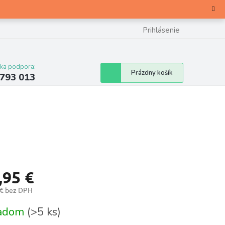
Prihlásenie
cka podpora:
Nákupný
Prázdny košík
 793 013
košík
,95 €
 € bez DPH
otková
ladom
(>5 ks)