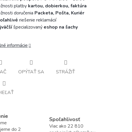
žnosti platby
kartou, dobierkou, faktúra
nosti doručenia
Packeta, Pošta, Kuriér
oľahlivé
riešenie reklamácií
jväčší
špecializovaný
eshop na šachy
lné informácie
LAČ
OPÝTAŤ SA
STRÁŽIŤ
IEĽAŤ
enie
Spoľahlivosť
áme
Viac ako 22 810
ujeme do 2