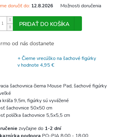
e doručiť do:
Možnosti doručenia
12.8.2026
PRIDAŤ DO KOŠÍKA
rmo od nás dostanete
+ Čierne vrecúško na šachové figúrky
v hodnote 4,95 €
acia šachovnica čierna Mouse Pad, šachové figúrky
veľké
 kráľa 9,5m, figúrky sú vyvážené
sť šachovnice 50x50 cm
sť políčka šachovnice 5,5x5,5 cm
ručenie
zvyčajne do
1-2 dní
kaznícka podpora
PO-PIA 8:00 - 18:00