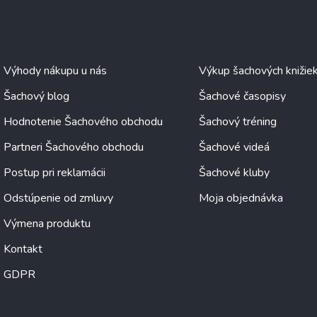
Šachové informácie
O šachu
Výhody nákupu u nás
Výkup šachových knižie
Šachový blog
Šachové časopisy
Hodnotenie Šachového obchodu
Šachový tréning
Partneri Šachového obchodu
Šachové videá
Postup pri reklamácii
Šachové kluby
Odstúpenie od zmluvy
Moja objednávka
Výmena produktu
Kontakt
GDPR