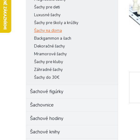
l
Šachy pre deti
Luxusné šachy
Šachy pre školy a krúžky
Šachy na doma
Backgammon a šach
Dekoračné šachy
Mramorové šachy
Šachy pre kluby
Záhradné šachy
Šachy do 30€
Šachové figúrky
Šachovnice
Šachové hodiny
Šachové knihy