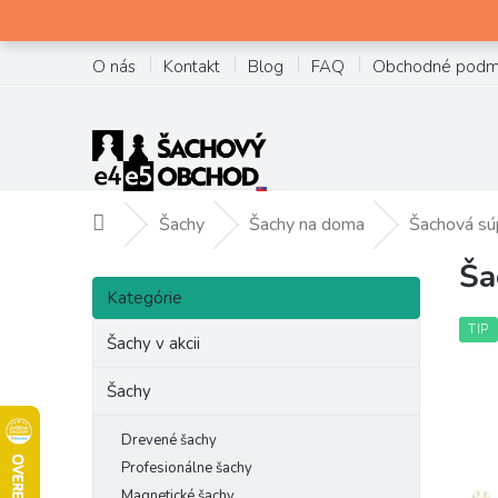
Prejsť
na
obsah
O nás
Kontakt
Blog
FAQ
Obchodné podm
Šachy
Šachy na doma
Šachová sú
Domov
Ša
B
Preskočiť
o
Kategórie
kategórie
č
TIP
Šachy v akcii
n
ý
Šachy
p
a
Drevené šachy
n
Profesionálne šachy
e
Magnetické šachy