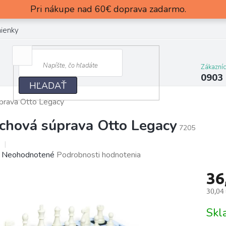
Pri nákupe nad 60€ doprava zadarmo.
ienky
Zákazní
0903
HĽADAŤ
prava Otto Legacy
chová súprava Otto Legacy
7205
Priemerné
Neohodnotené
Podrobnosti hodnotenia
hodnotenie
36
produktu
je
30,04
0,0
Jedn
z
Sk
cena:
5