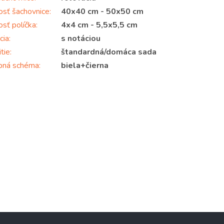
osť šachovnice
:
40x40 cm - 50x50 cm
osť políčka
:
4x4 cm - 5,5x5,5 cm
cia
:
s notáciou
tie
:
štandardná/domáca sada
bná schéma
:
biela+čierna