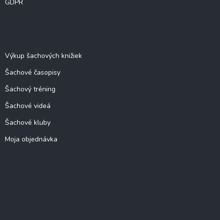
GDPR
O šachu
Výkup šachových knižiek
Šachové časopisy
Šachový tréning
Šachové videá
Šachové kluby
Moja objednávka