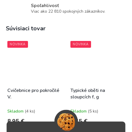
Spoľahlivosť
Viac ako 22 810 spokojných zákazníkov.
Súvisiaci tovar
NOVINKA
NOVINKA
Cvičebnice pro pokročilé
Typické oběti na
V.
sloupcích f, g
Skladom
(4 ks)
Skladom
(5 ks)
8,95 €
9,45 €