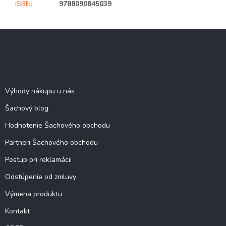
ISBN
:
9788090845039
Z
á
p
ä
Šachové informácie
t
i
Výhody nákupu u nás
e
Šachový blog
Hodnotenie Šachového obchodu
Partneri Šachového obchodu
Postup pri reklamácii
Odstúpenie od zmluvy
Výmena produktu
Kontakt