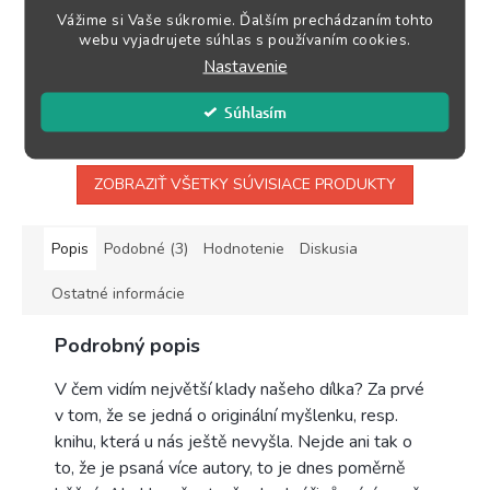
DO KOŠÍKA
DO KOŠÍKA
Vážime si Vaše súkromie. Ďalším prechádzaním tohto
webu vyjadrujete súhlas s používaním cookies.
Držíte v rukou sbírku taktických
Vydanie 2022Počet strán
Nastavenie
příkladů pro pokročilé- již 5. díl.
104Formát A6Jazyk
Řečeno slovy klasika -...
českýMäkká väzba ...
Súhlasím
ZOBRAZIŤ VŠETKY SÚVISIACE PRODUKTY
Popis
Podobné (3)
Hodnotenie
Diskusia
Ostatné informácie
Podrobný popis
V čem vidím největší klady našeho dílka? Za prvé
v tom, že se jedná o originální myšlenku, resp.
knihu, která u nás ještě nevyšla. Nejde ani tak o
to, že je psaná více autory, to je dnes poměrně