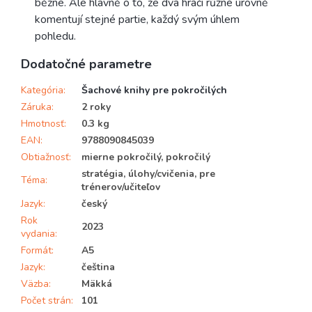
běžné. Ale hlavně o to, že dva hráči různé úrovně
komentují stejné partie, každý svým úhlem
pohledu.
Dodatočné parametre
Kategória
:
Šachové knihy pre pokročilých
Záruka
:
2 roky
Hmotnosť
:
0.3 kg
EAN
:
9788090845039
Obtiažnosť
:
mierne pokročilý, pokročilý
stratégia, úlohy/cvičenia, pre
Téma
:
trénerov/učiteľov
Jazyk
:
český
Rok
2023
vydania
:
Formát
:
A5
Jazyk
:
čeština
Väzba
:
Mäkká
Počet strán
:
101