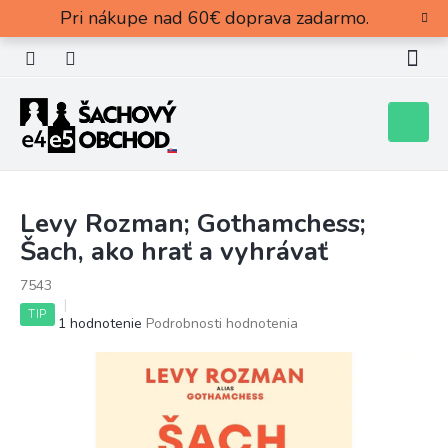
Prejsť
Pri nákupe nad 60€ doprava zadarmo.
na
obsah
Nákupn
košík
Levy Rozman; Gothamchess;
Šach, ako hrať a vyhrávať
7543
TIP
Priemerné
1 hodnotenie
Podrobnosti hodnotenia
hodnotenie
produktu
je
5,0
z
5