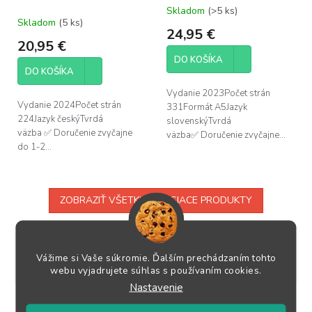
Skladom
(>5 ks)
Priemerné
Skladom
(5 ks)
hodnotenie
24,95 €
produktu
20,95 €
je
DO KOŠÍKA
5,0
DO KOŠÍKA
z
5
Vydanie 2023Počet strán
hviezdičiek.
Vydanie 2024Počet strán
331Formát A5Jazyk
224Jazyk českýTvrdá
slovenskýTvrdá
väzba ✅ Doručenie zvyčajne
väzba✅ Doručenie zvyčajne...
do 1-2...
ZOBRAZIŤ VŠETKY SÚVISIACE PRODUKTY
Popis
Podobné (3)
Hodnotenie (1)
Diskusia
Vážime si Vaše súkromie. Ďalším prechádzaním tohto
webu vyjadrujete súhlas s používaním cookies.
Ostatné informácie
Nastavenie
Podrobný popis