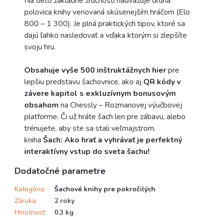
Na tieto základné zručnosti nadväzuje druhá
polovica knihy venovaná skúsenejším hráčom (Elo
800 – 1 300). Je plná praktických tipov, ktoré sa
dajú ľahko nasledovať a vďaka ktorým si zlepšíte
svoju hru.
Obsahuje vyše 500 inštruktážnych hier
pre
lepšiu predstavu šachovnice, ako aj
QR kódy v
závere kapitol s exkluzívnym bonusovým
obsahom
na Chessly – Rozmanovej výučbovej
platforme. Či už hráte šach len pre zábavu, alebo
trénujete, aby ste sa stali veľmajstrom,
kniha
Šach: Ako hrať a vyhrávať je perfektný
interaktívny vstup do sveta šachu!
Dodatočné parametre
Kategória
:
Šachové knihy pre pokročilých
Záruka
:
2 roky
Hmotnosť
:
0.3 kg