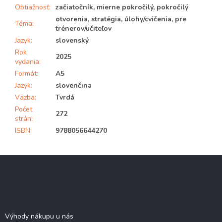
Obtiažnosť
:
začiatočník, mierne pokročilý, pokročilý
otvorenia, stratégia, úlohy/cvičenia, pre
Téma
:
trénerov/učiteľov
Jazyk
:
slovenský
Rok
2025
vydania
:
Formát
:
A5
Jazyk
:
slovenčina
Väzba
:
Tvrdá
Počet
272
strán
:
ISBN
:
9788056644270
Z
á
p
ä
Šachové informácie
t
i
Výhody nákupu u nás