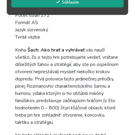
Súhlasím
Vydanie 2025
Počet strán 272
Formát A5
Jazyk slovenský
Tvrdá väzba
Kniha
Šach: Ako hrať a vyhrávať
vás naučí
všetko, čo o tejto hre potrebujete vedieť, vrátane
dôležitých ťahov a stratégií, aby ste po úspešnom
otvorení neprestávali myslieť niekoľko krokov
dopredu. Prvá polovica tejto jedinečnej príručky,
plnej Rozmanovho charakteristického šarmu a
humoru, vďaka ktorým si ho obľúbili milióny
fanúšikov, predstavuje začínajúcim hráčom (s Elo
hodnotením 0 – 800) štyri kľúčové oblasti, ktoré
treba pri hre zohľadniť: otvorenie, koncovku,
taktiku a stratégiu.