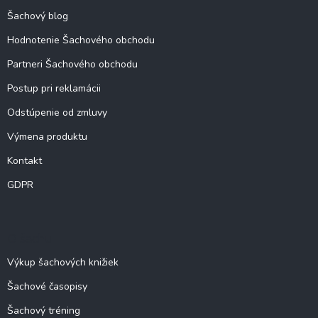
e
Šachový blog
Hodnotenie Šachového obchodu
Partneri Šachového obchodu
Postup pri reklamácii
Odstúpenie od zmluvy
Výmena produktu
Kontakt
GDPR
O šachu
Výkup šachových knižiek
Šachové časopisy
Šachový tréning