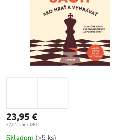
hviezdičiek.
23,95 €
22,81 € bez DPH
Jednotková
Skladom
(>5 ks)
cena: