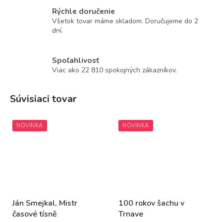
Rýchle doručenie
Všetok tovar máme skladom. Doručujeme do 2
dní.
Spoľahlivosť
Viac ako 22 810 spokojných zákazníkov.
Súvisiaci tovar
NOVINKA
NOVINKA
Ján Smejkal, Mistr
100 rokov šachu v
časové tísně
Trnave