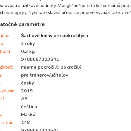
utavosti a užitkové hodnoty. V angličtině je tato kniha známá pod
chmatnoj igry. Nyní tato slavná učebnice poprvé vychází také v češ
atočné parametre
gória
:
Šachové knihy pre pokročilých
ka
:
2 roky
tnosť
:
0.3 kg
:
9788087303641
ažnosť
:
mierne pokročilý, pokročilý
a
:
pre trénerov/učiteľov
k
:
český
vydania
:
2019
át
:
A5
k
:
čeština
a
:
Mäkká
t strán
:
148
N
:
9788087303641