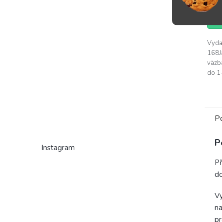
D
Vyda
168J
väzb
do 1-
P
P
Instagram
Př
do
Vy
na
pr