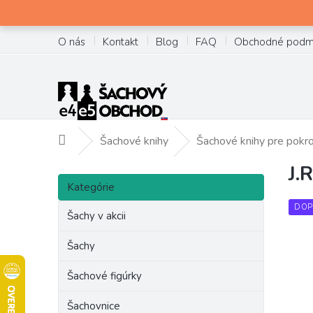
Prejsť
na
obsah
O nás
Kontakt
Blog
FAQ
Obchodné podm
Šachové knihy
Šachové knihy pre pokro
Domov
J.
B
Preskočiť
o
Kategórie
kategórie
č
DOP
Šachy v akcii
n
ý
Šachy
p
a
Šachové figúrky
n
e
Šachovnice