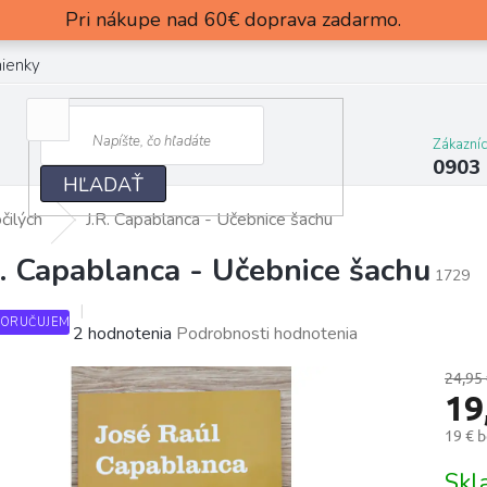
Pri nákupe nad 60€ doprava zadarmo.
ienky
Zákazní
0903
HĽADAŤ
čilých
J.R. Capablanca - Učebnice šachu
R. Capablanca - Učebnice šachu
1729
ORUČUJEME
Priemerné
2 hodnotenia
Podrobnosti hodnotenia
hodnotenie
24,95
produktu
19
je
5,0
19 € 
z
Jedn
5
Sk