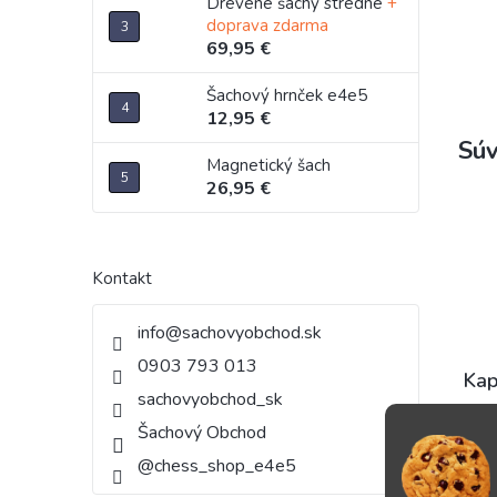
Drevené šachy stredné
+
doprava zdarma
69,95 €
Šachový hrnček e4e5
12,95 €
Súv
Magnetický šach
26,95 €
Kontakt
info
@
sachovyobchod.sk
0903 793 013
Kap
sachovyobchod_sk
Šachový Obchod
@chess_shop_e4e5
15