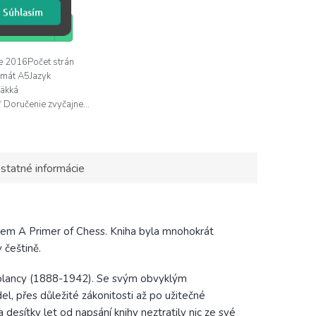
Súhlasím
KOŠÍKA
e 2016Počet strán
mát A5Jazyk
äkká
Doručenie zvyčajne...
statné informácie
em A Primer of Chess. Kniha byla mnohokrát
 češtině.
pablancy (1888-1942). Se svým obvyklým
l, přes důležité zákonitosti až po užitečné
 desítky let od napsání knihy neztratily nic ze své