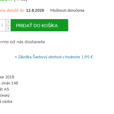
e doručiť do:
Možnosti doručenia
12.8.2026
PRIDAŤ DO KOŠÍKA
rmo od nás dostanete
+ Záložka Šachový obchod
v hodnote 1,95 €
nie 2018
 strán 148
át A5
 český
á väzba