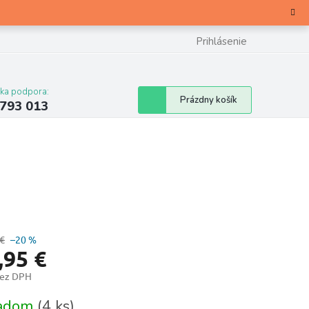
Prihlásenie
cka podpora:
Nákupný
Prázdny košík
 793 013
košík
 €
–20 %
,95 €
bez DPH
otková
ladom
(4 ks)