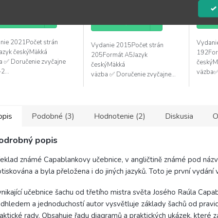
21,95 €
produktu
je
O KOŠÍKA
DO 
DO KOŠÍKA
5,0
z
nie 2021Počet strán
Vydani
Vydanie 2015Počet strán
5
azyk českýMäkká
192For
205Formát A5Jazyk
hviezdičiek.
a ✅ Doručenie zvyčajne
českýM
českýMäkká
2...
väzba✅ 
väzba ✅ Doručenie zvyčajne...
opis
Podobné (3)
Hodnotenie (2)
Diskusia
O
odrobný popis
eklad známé Capablankovy učebnice, v angličtině známé pod názv
tiskována a byla přeložena i do jiných jazyků. Toto je první vydání v
nikající učebnice šachu od třetího mistra světa Josého Raúla Ca
dhledem a jednoduchostí autor vysvětluje základy šachů od pravide
aktické rady. Obsahuje řadu diagramů a praktických ukázek, které za