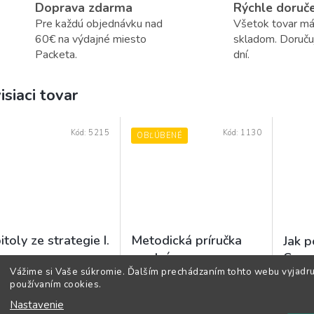
Doprava zdarma
Rýchle doruč
Pre každú objednávku nad
Všetok tovar m
60€ na výdajné miesto
skladom. Doruč
Packeta.
dní.
isiaci tovar
Kód:
5215
Kód:
1130
OBĽÚBENÉ
itoly ze strategie I.
Metodická príručka
Jak p
pre trénerov a
Capa
Vážime si Vaše súkromie. Ďalším prechádzaním tohto webu vyjadru
učiteľov šachu
Skladom
Skladom
(>5 ks)
používaním cookies.
Priemerné
(>5 ks)
hodnotenie
Nastavenie
,95 €
13,9