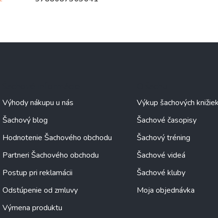
Šachové informácie
O šachu
Výhody nákupu u nás
Výkup šachových knižie
Šachový blog
Šachové časopisy
Hodnotenie Šachového obchodu
Šachový tréning
Partneri Šachového obchodu
Šachové videá
Postup pri reklamácii
Šachové kluby
Odstúpenie od zmluvy
Moja objednávka
Výmena produktu