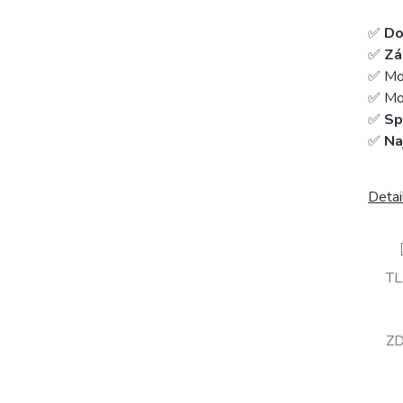
✅
Do
✅
Zá
✅ Mo
✅ Mož
✅
Sp
✅
Na
Detai
T
ZD