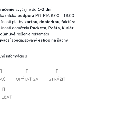
ručenie
zvyčajne do
1-2 dní
kaznícka podpora
PO-PIA 8:00 - 18:00
žnosti platby
kartou, dobierkou, faktúra
nosti doručenia
Packeta, Pošta, Kuriér
oľahlivé
riešenie reklamácií
jväčší
špecializovaný
eshop na šachy
lné informácie
LAČ
OPÝTAŤ SA
STRÁŽIŤ
IEĽAŤ