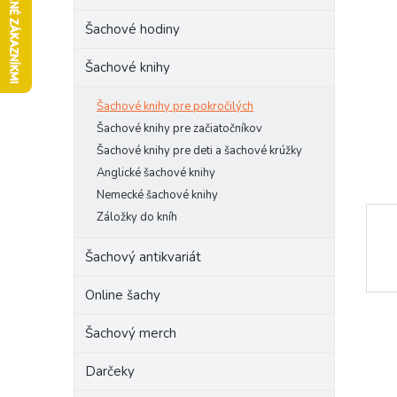
l
Šachové hodiny
Šachové knihy
Šachové knihy pre pokročilých
Šachové knihy pre začiatočníkov
Šachové knihy pre deti a šachové krúžky
Anglické šachové knihy
Nemecké šachové knihy
Záložky do kníh
Šachový antikvariát
Online šachy
Šachový merch
Darčeky