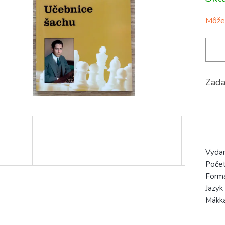
cena:
hviezdičiek.
Môžem
Zada
Vyda
Počet
Form
Jazyk
Mäkk