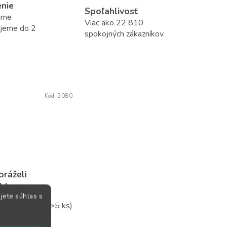
enie
Spoľahlivosť
áme
Viac ako 22 810
ujeme do 2
spokojných zákazníkov.
Kód:
2080
oráželi
blancu
jete súhlas s
Skladom
(>5 ks)
5 €