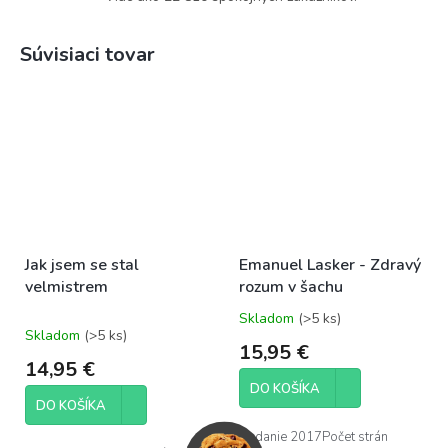
Súvisiaci tovar
Jak jsem se stal
Emanuel Lasker - Zdravý
velmistrem
rozum v šachu
Skladom
(>5 ks)
Priemerné
Skladom
(>5 ks)
hodnotenie
15,95 €
produktu
14,95 €
je
DO KOŠÍKA
5,0
DO KOŠÍKA
z
5
Vydanie 2017Počet strán