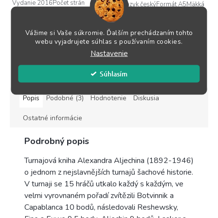
hviezdičiek.
Vydanie 2016Počet strán
96Jazyk českýFormát A5Mäkká
96Jazyk českýMäkká
väzba ✅ Doručenie zvyčajne...
väzba ✅ Doručenie zvyčajne
do 1-2...
Vážime si Vaše súkromie. Ďalším prechádzaním tohto
webu vyjadrujete súhlas s používaním cookies.
Nastavenie
ZOBRAZIŤ VŠETKY SÚVISIACE PRODUKTY
Súhlasím
Popis
Podobné (3)
Hodnotenie
Diskusia
Ostatné informácie
Podrobný popis
Turnajová kniha Alexandra Aljechina (1892-1946)
o jednom z nejslavnějších turnajů šachové historie.
V turnaji se 15 hráčů utkalo každý s každým, ve
velmi vyrovnaném pořadí zvítězili Botvinnik a
Capablanca 10 bodů, následovali Reshewsky,