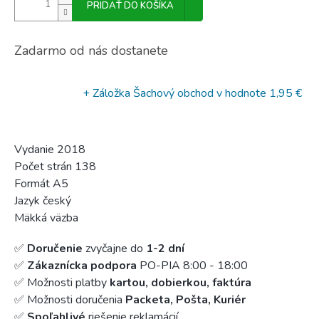
PRIDAŤ DO KOŠÍKA
Zadarmo od nás dostanete
+ Záložka Šachový obchod
v hodnote 1,95 €
Vydanie 2018
Počet strán 138
Formát A5
Jazyk český
Mäkká väzba
✅
Doručenie
zvyčajne do
1-2 dní
✅
Zákaznícka podpora
PO-PIA 8:00 - 18:00
✅ Možnosti platby
kartou, dobierkou, faktúra
✅ Možnosti doručenia
Packeta, Pošta, Kuriér
✅
Spoľahlivé
riešenie reklamácií