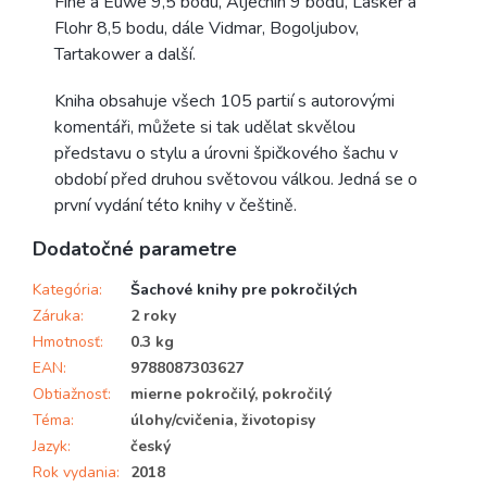
Fine a Euwe 9,5 bodu, Aljechin 9 bodů, Lasker a
Flohr 8,5 bodu, dále Vidmar, Bogoljubov,
Tartakower a další.
Kniha obsahuje všech 105 partií s autorovými
komentáři, můžete si tak udělat skvělou
představu o stylu a úrovni špičkového šachu v
období před druhou světovou válkou. Jedná se o
první vydání této knihy v češtině.
Dodatočné parametre
Kategória
:
Šachové knihy pre pokročilých
Záruka
:
2 roky
Hmotnosť
:
0.3 kg
EAN
:
9788087303627
Obtiažnosť
:
mierne pokročilý, pokročilý
Téma
:
úlohy/cvičenia, životopisy
Jazyk
:
český
Rok vydania
:
2018