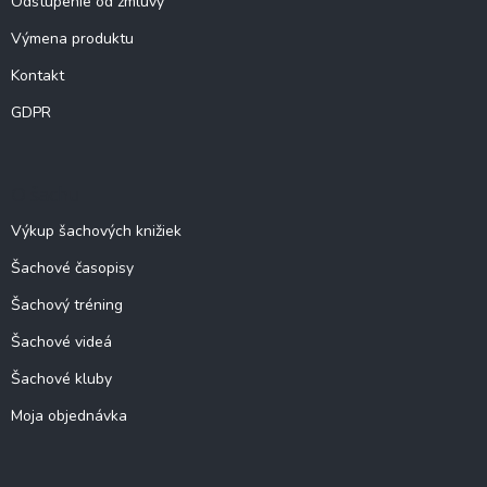
Odstúpenie od zmluvy
Výmena produktu
Kontakt
GDPR
O šachu
Výkup šachových knižiek
Šachové časopisy
Šachový tréning
Šachové videá
Šachové kluby
Moja objednávka