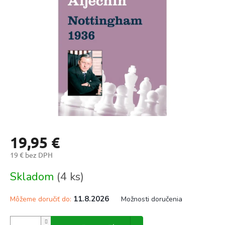
l
5
hviezdičiek.
19,95 €
19 € bez DPH
Jednotková
Skladom
(4 ks)
cena:
11.8.2026
Môžeme doručiť do:
Možnosti doručenia