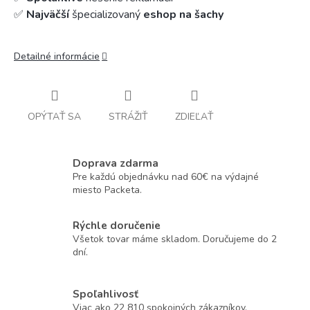
✅
Najväčší
špecializovaný
eshop na šachy
Detailné informácie
OPÝTAŤ SA
STRÁŽIŤ
ZDIEĽAŤ
Doprava zdarma
Pre každú objednávku nad 60€ na výdajné
miesto Packeta.
Rýchle doručenie
Všetok tovar máme skladom. Doručujeme do 2
dní.
Spoľahlivosť
Viac ako 22 810 spokojných zákazníkov.