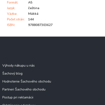
Formát
:
A5
Jazyk
:
čeština
Väzba
:
Mäkká
Počet strán
:
144
ISBN
:
9788087303627
Z
á
p
ä
Šachové informácie
t
i
Výhody nákupu u nás
e
Šachový blog
Hodnotenie Šachového obchodu
Partneri Šachového obchodu
Postup pri reklamácii