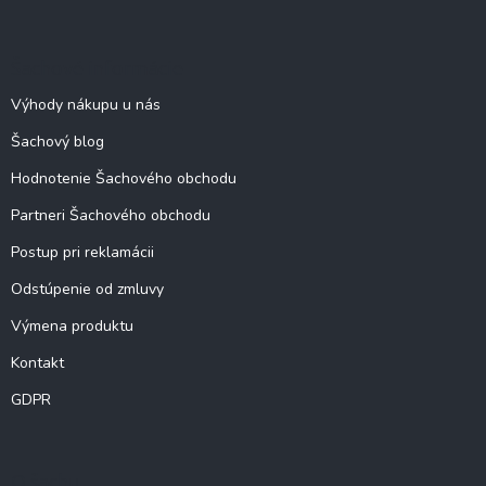
á
p
ä
Šachové informácie
t
i
Výhody nákupu u nás
e
Šachový blog
Hodnotenie Šachového obchodu
Partneri Šachového obchodu
Postup pri reklamácii
Odstúpenie od zmluvy
Výmena produktu
Kontakt
GDPR
O šachu