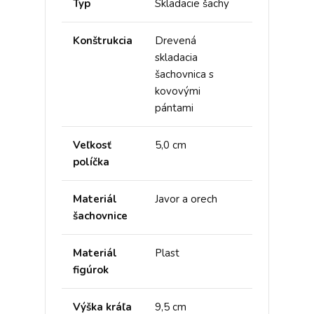
Typ
Skladacie šachy
Konštrukcia
Drevená
skladacia
šachovnica s
kovovými
pántami
Veľkosť
5,0 cm
políčka
Materiál
Javor a orech
šachovnice
Materiál
Plast
figúrok
Výška kráľa
9,5 cm