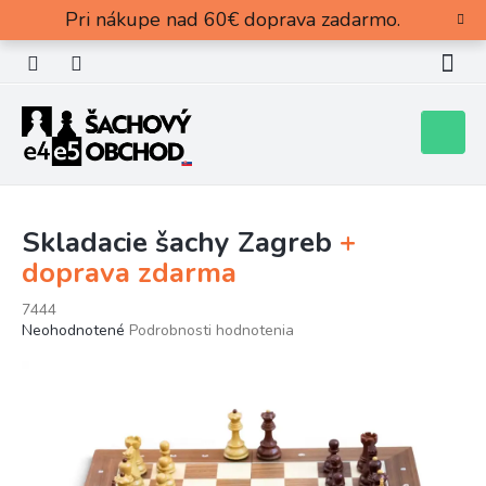
Prejsť
Pri nákupe nad 60€ doprava zadarmo.
na
obsah
Nákupn
košík
Skladacie šachy Zagreb
+
doprava zdarma
7444
Priemerné
Neohodnotené
Podrobnosti hodnotenia
hodnotenie
produktu
je
0,0
z
5
hviezdičiek.