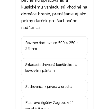
pevnému spracovaniu a
klasickému vzhľadu sú vhodné na
domáce hranie, prenášanie aj ako
pekný darček pre šachového
nadšenca.
Rozmer šachovnice 500 × 250 ×
33 mm
Skladacia drevená konštrukcia s
kovovými pántami
Šachovnica z javora a orecha
Plastové figúrky Zagreb, kráľ
vysoký 9,5 cm