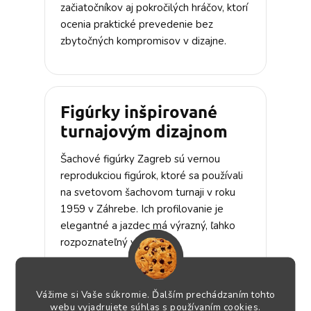
začiatočníkov aj pokročilých hráčov, ktorí
ocenia praktické prevedenie bez
zbytočných kompromisov v dizajne.
Figúrky inšpirované
turnajovým dizajnom
Šachové figúrky Zagreb sú vernou
reprodukciou figúrok, ktoré sa používali
na svetovom šachovom turnaji v roku
1959 v Záhrebe. Ich profilovanie je
elegantné a jazdec má výrazný, ľahko
rozpoznateľný vzhľad.
Všetky figúrky majú jednoduché
zakrivenie bez ostrého hrotu, čo z nich
Vážime si Vaše súkromie. Ďalším prechádzaním tohto
robí príjemnú voľbu na pravidelné hranie
webu vyjadrujete súhlas s používaním cookies.