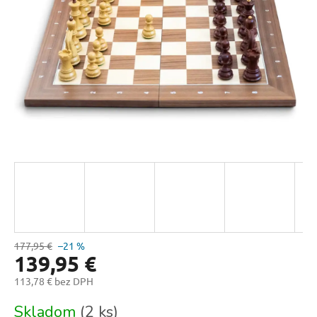
177,95 €
–21 %
139,95 €
113,78 € bez DPH
Jednotková
Skladom
(2 ks)
cena: