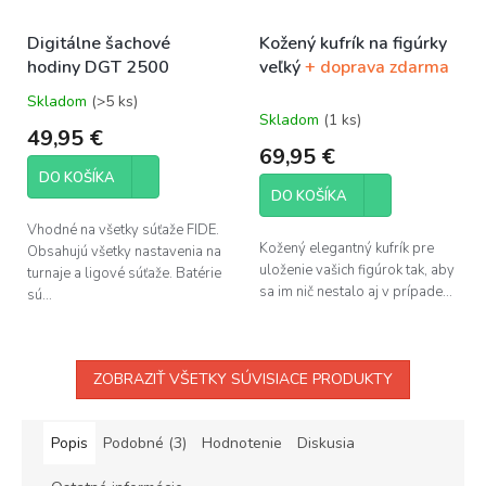
Digitálne šachové
Kožený kufrík na figúrky
hodiny DGT 2500
veľký
+ doprava zdarma
Skladom
(>5 ks)
Priemerné
Skladom
(1 ks)
hodnotenie
49,95 €
produktu
69,95 €
je
DO KOŠÍKA
5,0
DO KOŠÍKA
z
5
Vhodné na všetky súťaže FIDE.
hviezdičiek.
Kožený elegantný kufrík pre
Obsahujú všetky nastavenia na
uloženie vašich figúrok tak, aby
turnaje a ligové súťaže. Batérie
sa im nič nestalo aj v prípade...
sú...
ZOBRAZIŤ VŠETKY SÚVISIACE PRODUKTY
Popis
Podobné (3)
Hodnotenie
Diskusia