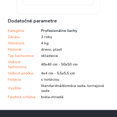
Dodatočné parametre
Kategória
:
Profesionálne šachy
Záruka
:
2 roky
Hmotnosť
:
4 kg
Materiál
:
drevo, plast
Typ šachovnice
:
skladacia
Veľkosť
40x40 cm - 50x50 cm
šachovnice
:
Veľkosť políčka
:
4x4 cm - 5,5x5,5 cm
Notácia
:
s notáciou
štandardná/domáca sada, turnajová
Využitie
:
sada
Farebná schéma
:
biela+hnedá
Z