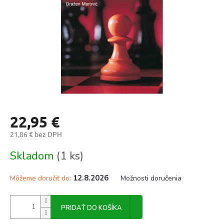
22,95 €
21,86 € bez DPH
Jednotková
Skladom
(1 ks)
cena:
12.8.2026
Môžeme doručiť do:
Možnosti doručenia
PRIDAŤ DO KOŠÍKA