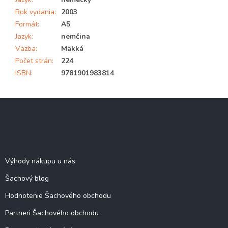
Rok vydania
:
2003
Formát
:
A5
Jazyk
:
nemčina
Väzba
:
Mäkká
Počet strán
:
224
ISBN
:
9781901983814
Z
á
p
ä
Šachové informácie
t
i
Výhody nákupu u nás
e
Šachový blog
Hodnotenie Šachového obchodu
Partneri Šachového obchodu