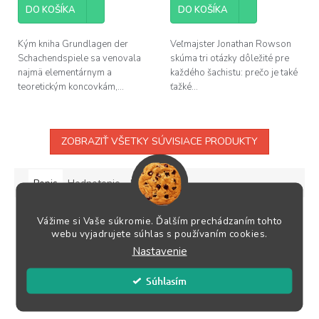
DO KOŠÍKA
DO KOŠÍKA
Kým kniha Grundlagen der
Veľmajster Jonathan Rowson
Schachendspiele sa venovala
skúma tri otázky dôležité pre
najmä elementárnym a
každého šachistu: prečo je také
teoretickým koncovkám,...
ťažké...
ZOBRAZIŤ VŠETKY SÚVISIACE PRODUKTY
Popis
Hodnotenie
Diskusia
Podrobný popis
Vážime si Vaše súkromie. Ďalším prechádzaním tohto
webu vyjadrujete súhlas s používaním cookies.
Vydanie 2003
Nastavenie
Počet strán 224
Formát A5
Súhlasím
Jazyk nemecký