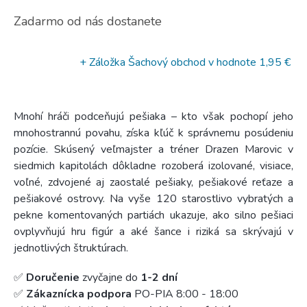
Zadarmo od nás dostanete
+ Záložka Šachový obchod
v hodnote 1,95 €
Mnohí hráči podceňujú pešiaka – kto však pochopí jeho
mnohostrannú povahu, získa kľúč k správnemu posúdeniu
pozície. Skúsený veľmajster a tréner Drazen Marovic v
siedmich kapitolách dôkladne rozoberá izolované, visiace,
voľné, zdvojené aj zaostalé pešiaky, pešiakové reťaze a
pešiakové ostrovy. Na vyše 120 starostlivo vybratých a
pekne komentovaných partiách ukazuje, ako silno pešiaci
ovplyvňujú hru figúr a aké šance i riziká sa skrývajú v
jednotlivých štruktúrach.
✅
Doručenie
zvyčajne do
1-2 dní
✅
Zákaznícka podpora
PO-PIA 8:00 - 18:00