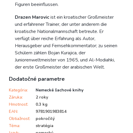
Figuren beeinflussen.
Drazen Marovic
ist ein kroatischer Großmeister
und erfahrener Trainer, der unter anderem die
kroatische Nationalmannschaft betreute. Er
verfügt über reiche Erfahrung als Autor,
Herausgeber und Fernsehkommentator; zu seinen
Schülern zählen Bojan Kurajica, der
Juniorenweltmeister von 1965, und Al-Modiahki,
der erste Großmeister der arabischen Welt.
Dodatočné parametre
Kategória
:
Nemecké šachové knihy
Záruka
:
2 roky
Hmotnosť
:
0.3 kg
EAN
:
9781901983814
Obtiažnosť
:
pokročilý
Téma
:
stratégia
Jazyk
:
nemecký