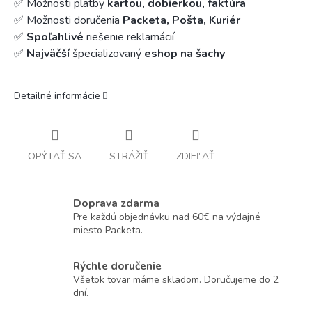
✅ Možnosti platby
kartou, dobierkou, faktúra
✅ Možnosti doručenia
Packeta, Pošta, Kuriér
✅
Spoľahlivé
riešenie reklamácií
✅
Najväčší
špecializovaný
eshop na šachy
Detailné informácie
OPÝTAŤ SA
STRÁŽIŤ
ZDIEĽAŤ
Doprava zdarma
Pre každú objednávku nad 60€ na výdajné
miesto Packeta.
Rýchle doručenie
Všetok tovar máme skladom. Doručujeme do 2
dní.