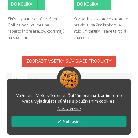
DO KOŠÍKA
DO KOŠÍKA
Skúsený autor a tréner Sam
Keď šachista zvládne základné
Collins ponúka ideálne
pravidlá, ďalším krokom je
repertoár pre hráčov, ktorí majú
štúdium taktiky. Práve taktická
na štúdium...
zručnosť...
ZOBRAZIŤ VŠETKY SÚVISIACE PRODUKTY
Popis
Hodnotenie
Diskusia
Podrobný popis
Vážime si Vaše súkromie. Ďalším prechádzaním tohto
webu vyjadrujete súhlas s používaním cookies.
Vydanie 2006
Nastavenie
Počet strán 192
Formát A5
Súhlasím
Jazyk nemecký