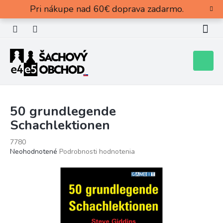
Prejsť
Pri nákupe nad 60€ doprava zadarmo.
na
obsah
Nákupn
košík
50 grundlegende
Schachlektionen
7780
Priemerné
Neohodnotené
Podrobnosti hodnotenia
hodnotenie
produktu
je
0,0
z
5
hviezdičiek.