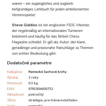
waren – ein zugängliches und zugleich
tiefgründiges Lehrbuch für jeden ambitionierten
Vereinsspieler.
Steve Giddins
ist ein englischer FIDE-Meister,
der regelmäßig an internationalen Turnieren
teilnimmt und häufig für das British Chess
Magazine schreibt. Er gilt als Autor, der klare,
geradlinige und praxisnahe Ratschläge zu Themen
von echter Bedeutung gibt.
Dodatočné parametre
Kategória
:
Nemecké šachové knihy
Záruka
:
2 roky
Hmotnosť
:
0.3 kg
EAN
:
9781904600732
Obtiažnosť
:
pokročilý
Téma
:
stratégia, pre trénerov/učiteľov
Jazyk
:
nemecký