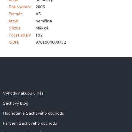
Rok vydania
:
2006
Formát
:
A5
Jazyk
:
nemčina
Väzba
:
Mäkká
Počet strán
:
192
ISBN
:
9781904600732
Z
á
p
ä
Šachové informácie
t
i
Výhody nákupu u nás
e
Šachový blog
Hodnotenie Šachového obchodu
Partneri Šachového obchodu