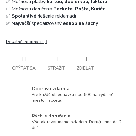
✅ Možnosti platby
kartou, dobierkou, faktúra
✅ Možnosti doručenia
Packeta, Pošta, Kuriér
✅
Spoľahlivé
riešenie reklamácií
✅
Najväčší
špecializovaný
eshop na šachy
Detailné informácie
OPÝTAŤ SA
STRÁŽIŤ
ZDIEĽAŤ
Doprava zdarma
Pre každú objednávku nad 60€ na výdajné
miesto Packeta.
Rýchle doručenie
Všetok tovar máme skladom. Doručujeme do 2
dní.