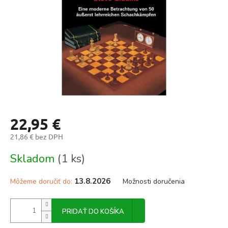
22,95 €
21,86 € bez DPH
Jednotková
Skladom
(1 ks)
cena:
13.8.2026
Môžeme doručiť do:
Možnosti doručenia
PRIDAŤ DO KOŠÍKA