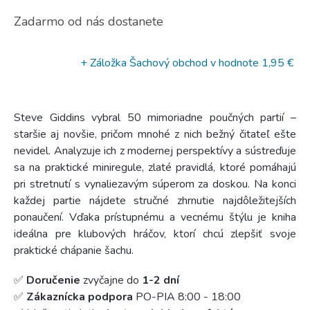
Zadarmo od nás dostanete
+ Záložka Šachový obchod
v hodnote 1,95 €
Steve Giddins vybral 50 mimoriadne poučných partií –
staršie aj novšie, pričom mnohé z nich bežný čitateľ ešte
nevidel. Analyzuje ich z modernej perspektívy a sústreďuje
sa na praktické miniregule, zlaté pravidlá, ktoré pomáhajú
pri stretnutí s vynaliezavým súperom za doskou. Na konci
každej partie nájdete stručné zhrnutie najdôležitejších
ponaučení. Vďaka prístupnému a vecnému štýlu je kniha
ideálna pre klubových hráčov, ktorí chcú zlepšiť svoje
praktické chápanie šachu.
✅
Doručenie
zvyčajne do
1-2 dní
✅
Zákaznícka podpora
PO-PIA 8:00 - 18:00