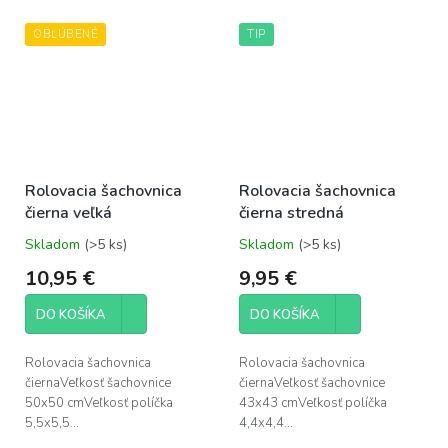
OBĽÚBENÉ
TIP
Rolovacia šachovnica
Rolovacia šachovnica
čierna veľká
čierna stredná
Skladom
(>5 ks)
Skladom
(>5 ks)
Priemerné
Priemerné
hodnotenie
hodnotenie
10,95 €
9,95 €
produktu
produktu
je
je
DO KOŠÍKA
DO KOŠÍKA
5,0
5,0
z
z
5
5
Rolovacia šachovnica
Rolovacia šachovnica
hviezdičiek.
hviezdičiek.
čiernaVeľkosť šachovnice
čiernaVeľkosť šachovnice
50x50 cmVeľkosť políčka
43x43 cmVeľkosť políčka
5,5x5,5...
4,4x4,4...