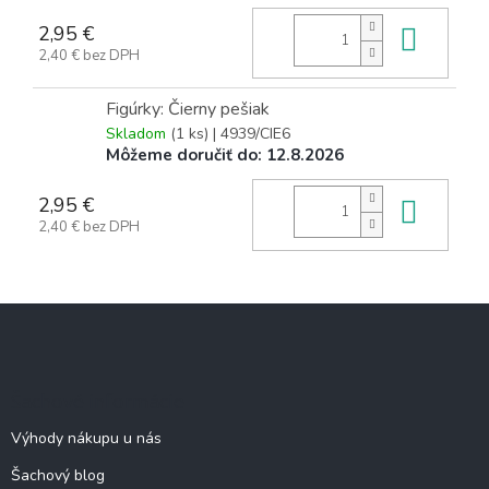
2,95 €
Do k
2,40 € bez DPH
Figúrky: Čierny pešiak
Skladom
(1 ks)
| 4939/CIE6
Môžeme doručiť do:
12.8.2026
2,95 €
Do k
2,40 € bez DPH
Z
á
p
ä
Šachové informácie
t
i
Výhody nákupu u nás
e
Šachový blog