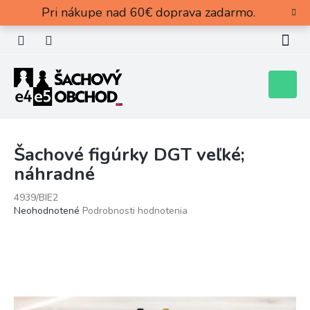
Prejsť
Pri nákupe nad 60€ doprava zadarmo.
na
obsah
Nákupn
košík
Šachové figúrky DGT veľké;
náhradné
4939/BIE2
Priemerné
Neohodnotené
Podrobnosti hodnotenia
hodnotenie
produktu
je
0,0
z
5
hviezdičiek.