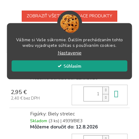
ZOBRAZIŤ VŠETKY SÚVISIACE PRODUKTY
Varianty
Popis
Podobné (3)
Hodnotenie
Diskusia
Vážime si Vaše súkromie. Ďalším prechádzaním tohto
webu vyjadrujete súhlas s používaním cookies.
Ostatné informácie
Nastavenie
Figúrky: Biela dáma
Súhlasím
Skladom
(>5 ks)
| 4939/BIE2
Môžeme doručiť do:
12.8.2026
2,95 €
Do k
2,40 € bez DPH
Figúrky: Biely strelec
Skladom
(3 ks)
| 4939/BIE3
Môžeme doručiť do:
12.8.2026