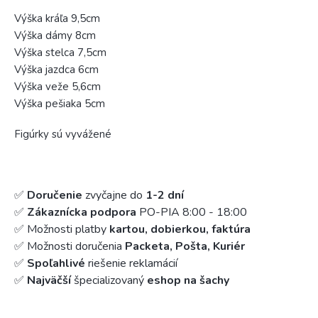
Výška kráľa 9,5cm
Výška dámy 8cm
Výška stelca 7,5cm
Výška jazdca 6cm
Výška veže 5,6cm
Výška pešiaka 5cm
Figúrky sú vyvážené
✅
Doručenie
zvyčajne do
1-2 dní
✅
Zákaznícka podpora
PO-PIA 8:00 - 18:00
✅ Možnosti platby
kartou, dobierkou, faktúra
✅ Možnosti doručenia
Packeta, Pošta, Kuriér
✅
Spoľahlivé
riešenie reklamácií
✅
Najväčší
špecializovaný
eshop na šachy