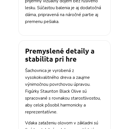
príjemný vizuálny dojem bez rušivého
lesku. Súčasťou balenia je aj dodatočná
dáma, pripravená na náročné partie aj
premenu pešiaka.
Premyslené detaily a
stabilita pri hre
Šachovnica je vyrobená z
vysokokvalitného dreva a zaujme
výnimočnou povrchovou úpravou.
Figúrky Staunton Black Olive sú
spracované s rovnakou starostlivosťou,
aby celok pôsobil harmonicky a
reprezentatívne.
Vďaka zaťaženiu olovom v základni sú