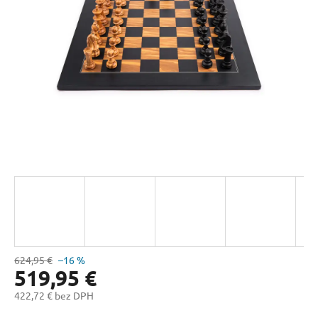
hviezdičiek.
624,95 €
–16 %
519,95 €
422,72 € bez DPH
Jednotková