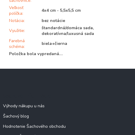
šachovnice
:
Veľkosť
4x4 cm - 5,5x5,5 cm
políčka
:
Notácia
:
bez notácie
štandardná/domáca sada,
Využitie
:
dekoratívna/luxusná sada
Farebná
biela+čierna
schéma
:
Položka bola vypredaná…
Z
á
p
ä
Šachové informácie
t
i
Výhody nákupu u nás
e
Šachový blog
Hodnotenie Šachového obchodu