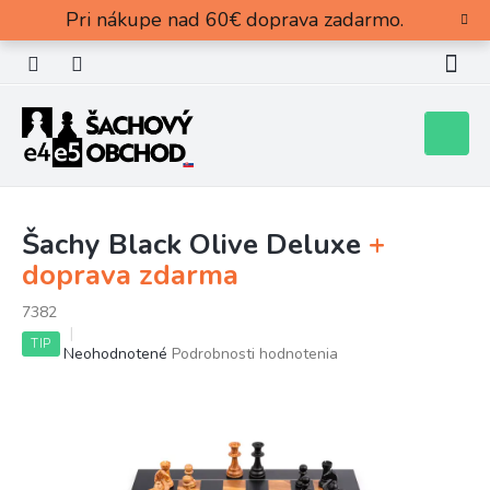
Prejsť
Pri nákupe nad 60€ doprava zadarmo.
na
obsah
Nákupn
košík
Šachy Black Olive Deluxe
+
doprava zdarma
7382
TIP
Priemerné
Neohodnotené
Podrobnosti hodnotenia
hodnotenie
produktu
je
0,0
z
5