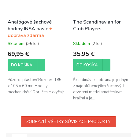
Analógové šachové
The Scandinavian for
hodiny INSA basic
+
Club Players
doprava zdarma
Skladom
(>5 ks)
Skladom
(2 ks)
69,95 €
35,95 €
DO KOŠÍKA
DO KOŠÍKA
Púzdro: plastovéRozmer: 185
Škandinávska obrana je jedným
x 105 x 60 mmHodiny:
z najobľúbenejších šachových
mechanické✅ Doručenie zvyčajne...
otvorení medzi amatérskymi
hráčmi a je...
ZOBRAZIŤ VŠETKY SÚVISIACE PRODUKTY