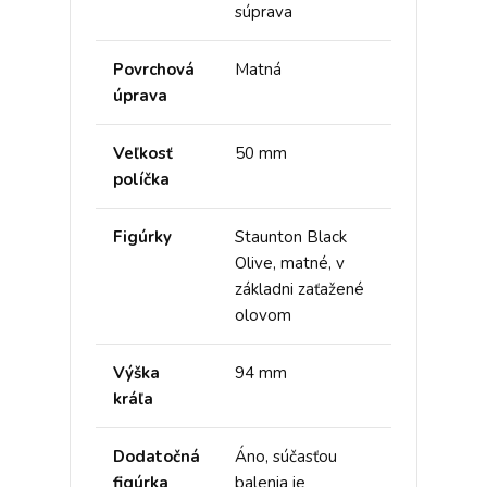
súprava
Povrchová
Matná
úprava
Veľkosť
50 mm
políčka
Figúrky
Staunton Black
Olive, matné, v
základni zaťažené
olovom
Výška
94 mm
kráľa
Dodatočná
Áno, súčasťou
figúrka
balenia je