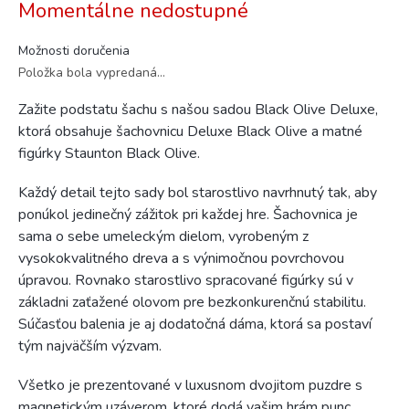
Momentálne nedostupné
cena:
Možnosti doručenia
Položka bola vypredaná…
Zažite podstatu šachu s našou sadou Black Olive Deluxe,
ktorá obsahuje šachovnicu Deluxe Black Olive a matné
figúrky Staunton Black Olive.
Každý detail tejto sady bol starostlivo navrhnutý tak, aby
ponúkol jedinečný zážitok pri každej hre. Šachovnica je
sama o sebe umeleckým dielom, vyrobeným z
vysokokvalitného dreva a s výnimočnou povrchovou
úpravou. R
ovnako starostlivo spracované figúrky sú v
základni zaťažené olovom pre bezkonkurenčnú stabilitu.
Súčasťou balenia je aj dodatočná dáma, ktorá sa postaví
tým najväčším výzvam.
Všetko je prezentované v luxusnom dvojitom puzdre s
magnetickým uzáverom, ktoré dodá vašim hrám punc