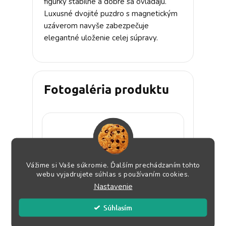
figúrky stabilné a dobre sa ovládajú.
Luxusné dvojité puzdro s magnetickým
uzáverom navyše zabezpečuje
elegantné uloženie celej súpravy.
Fotogaléria produktu
Vážime si Vaše súkromie. Ďalším prechádzaním tohto
webu vyjadrujete súhlas s používaním cookies.
Nastavenie
Súhlasím