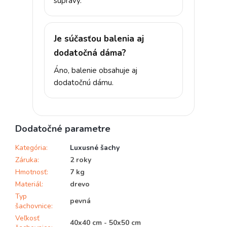
súpravy.
Je súčasťou balenia aj
dodatočná dáma?
Áno, balenie obsahuje aj
dodatočnú dámu.
Dodatočné parametre
Kategória
:
Luxusné šachy
Záruka
:
2 roky
Hmotnosť
:
7 kg
Materiál
:
drevo
Typ
pevná
šachovnice
:
Veľkosť
40x40 cm - 50x50 cm