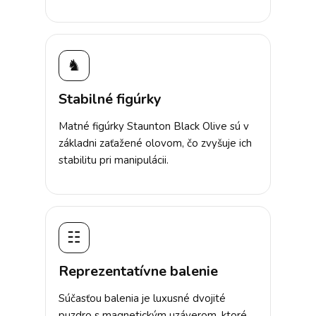
♞
Stabilné figúrky
Matné figúrky Staunton Black Olive sú v
základni zaťažené olovom, čo zvyšuje ich
stabilitu pri manipulácii.
☷
Reprezentatívne balenie
Súčasťou balenia je luxusné dvojité
puzdro s magnetickým uzáverom, ktoré