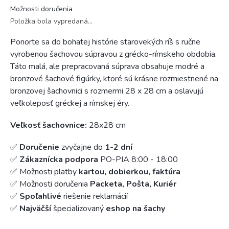
Možnosti doručenia
Položka bola vypredaná…
Ponorte sa do bohatej histórie starovekých ríš s ručne
vyrobenou šachovou súpravou z grécko-rímskeho obdobia.
Táto malá, ale prepracovaná súprava obsahuje modré a
bronzové šachové figúrky, ktoré sú krásne rozmiestnené na
bronzovej šachovnici s rozmermi 28 x 28 cm a oslavujú
veľkoleposť gréckej a rímskej éry.
Veľkosť šachovnice:
28x28 cm
✅
Doručenie
zvyčajne do
1-2 dní
✅
Zákaznícka podpora
PO-PIA 8:00 - 18:00
✅ Možnosti platby
kartou, dobierkou, faktúra
✅ Možnosti doručenia
Packeta, Pošta, Kuriér
✅
Spoľahlivé
riešenie reklamácií
✅
Najväčší
špecializovaný
eshop na šachy