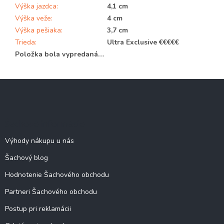
Výška jazdca
:
4,1 cm
Výška veže
:
4 cm
Výška pešiaka
:
3,7 cm
Trieda
:
Ultra Exclusive €€€€€
Položka bola vypredaná…
Z
á
p
ä
Šachové informácie
t
i
Výhody nákupu u nás
e
Šachový blog
Hodnotenie Šachového obchodu
Partneri Šachového obchodu
Postup pri reklamácii