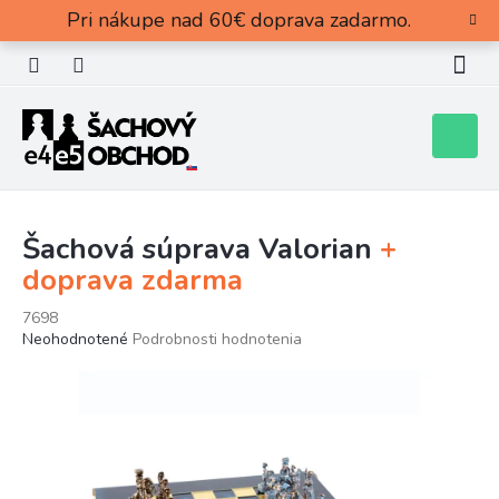
Prejsť
Pri nákupe nad 60€ doprava zadarmo.
na
obsah
Nákupn
košík
Šachová súprava Valorian
+
doprava zdarma
7698
Priemerné
Neohodnotené
Podrobnosti hodnotenia
hodnotenie
produktu
je
0,0
z
5
hviezdičiek.