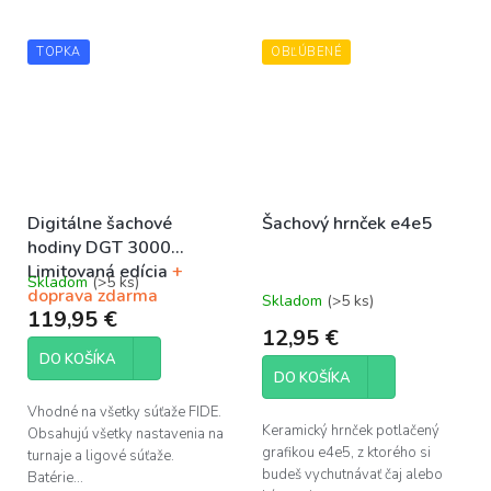
TOPKA
OBĽÚBENÉ
Digitálne šachové
Šachový hrnček e4e5
hodiny DGT 3000
Limitovaná edícia
+
Skladom
(>5 ks)
Priemerné
doprava zdarma
Skladom
(>5 ks)
hodnotenie
119,95 €
produktu
12,95 €
je
DO KOŠÍKA
5,0
DO KOŠÍKA
z
5
Vhodné na všetky súťaže FIDE.
hviezdičiek.
Keramický hrnček potlačený
Obsahujú všetky nastavenia na
grafikou e4e5, z ktorého si
turnaje a ligové súťaže.
budeš vychutnávať čaj alebo
Batérie...