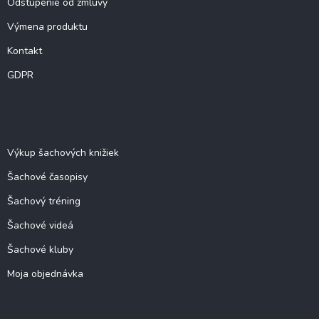
Odstúpenie od zmluvy
Výmena produktu
Kontakt
GDPR
O šachu
Výkup šachových knižiek
Šachové časopisy
Šachový tréning
Šachové videá
Šachové kluby
Moja objednávka