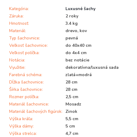
Kategória
:
Luxusné šachy
Záruka
:
2 roky
Hmotnosť
:
3.4 kg
Materiál
:
drevo, kov
Typ šachovnice
:
pevná
Veľkosť šachovnice
:
do 40x40 cm
Veľkosť políčka
:
do 4x4 cm
Notácia
:
bez notácie
Využitie
:
dekoratívna/luxusná sada
Farebná schéma
:
zlatá+modrá
Dĺžka šachovnice
:
28 cm
Šírka šachovnice
:
28 cm
Rozmer políčka
:
2,5 cm
Materiál šachovnice
:
Mosadz
Materiál šachových figúrok
:
Zinok
Výška kráľa
:
5,5 cm
Výška dámy
:
5 cm
Výška strelca
:
4,7 cm