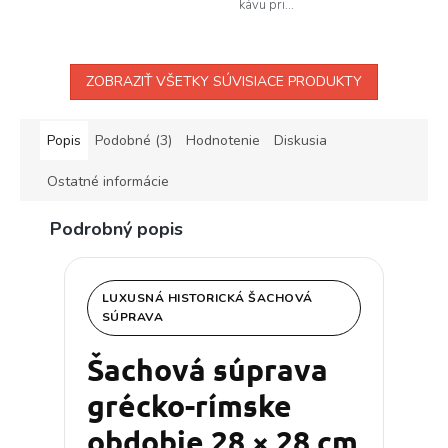
kávu pri...
ZOBRAZIŤ VŠETKY SÚVISIACE PRODUKTY
Popis
Podobné (3)
Hodnotenie
Diskusia
Ostatné informácie
Podrobný popis
LUXUSNÁ HISTORICKÁ ŠACHOVÁ
SÚPRAVA
Šachová súprava
grécko-rímske
obdobie 28 × 28 cm