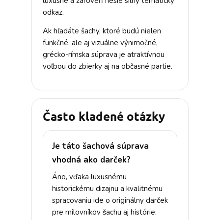
luxusne a zároveň nesie silný tematický
odkaz.
Ak hľadáte šachy, ktoré budú nielen
funkčné, ale aj vizuálne výnimočné,
grécko-rímska súprava je atraktívnou
voľbou do zbierky aj na občasné partie.
Často kladené otázky
Je táto šachová súprava
vhodná ako darček?
Áno, vďaka luxusnému
historickému dizajnu a kvalitnému
spracovaniu ide o originálny darček
pre milovníkov šachu aj histórie.