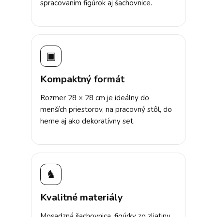
spracovaním figúrok aj šachovnice.
▣
Kompaktný formát
Rozmer 28 × 28 cm je ideálny do
menších priestorov, na pracovný stôl, do
herne aj ako dekoratívny set.
♞
Kvalitné materiály
Mosadzná šachovnica, figúrky zo zliatiny