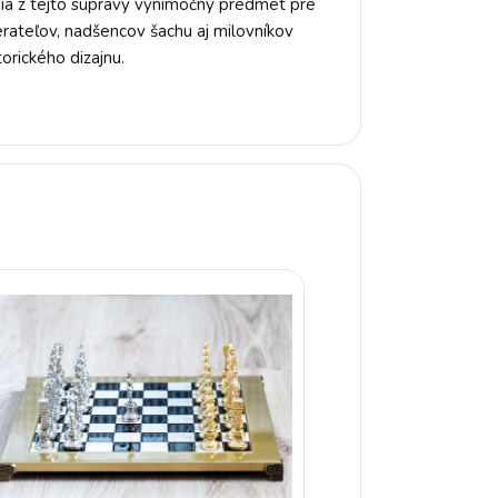
ia z tejto súpravy výnimočný predmet pre
rateľov, nadšencov šachu aj milovníkov
torického dizajnu.