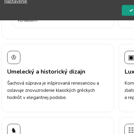
Nastavenie
Šachovnica z mosadze s bronzovým
Drev
vzhľadom
♔
Umelecký a historický dizajn
Lux
Šachová súprava je inšpirovaná renesanciou a
Komb
oslavuje znovuzrodenie klasických gréckych
zlia
hodnôt v elegantnej podobe.
a re
♞
☷