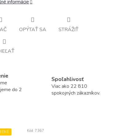
lné informácie
LAČ
OPÝTAŤ SA
STRÁŽIŤ
IEĽAŤ
enie
Spoľahlivosť
áme
Viac ako 22 810
ujeme do 2
spokojných zákazníkov.
Kód:
7367
BENÉ