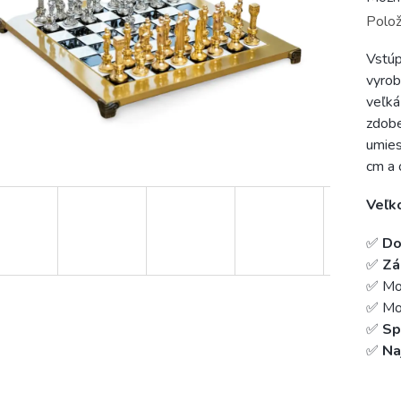
Polož
Vstúp
vyrob
veľká
zdobe
umies
cm a 
Veľk
✅
Do
✅
Zá
✅ Mo
✅ Mož
✅
Sp
✅
Na