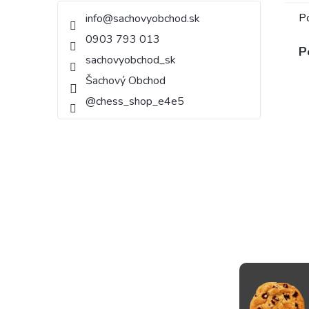
P
info
@
sachovyobchod.sk
0903 793 013
P
sachovyobchod_sk
Šachový Obchod
@chess_shop_e4e5