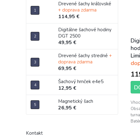
Drevené šachy kráľovské
+ doprava zdarma
114,95 €
Digitálne šachové hodiny
DGT 2500
Dig
49,95 €
hod
Lim
Drevené šachy stredné
+
Pri
doprava zdarma
dop
69,95 €
hod
11
pro
Šachový hrnček e4e5
je
D
12,95 €
5,0
z
Magnetický šach
Vhod
5
26,95 €
Obsa
hvie
turna
Batér
Kontakt