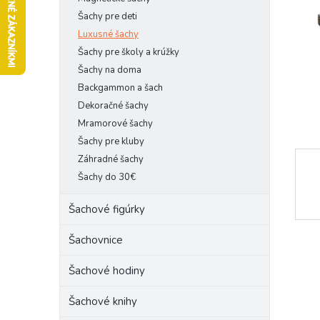
l
Šachy pre deti
Luxusné šachy
Šachy pre školy a krúžky
Šachy na doma
Backgammon a šach
Dekoračné šachy
Mramorové šachy
Šachy pre kluby
Záhradné šachy
Šachy do 30€
Šachové figúrky
Šachovnice
Šachové hodiny
Šachové knihy