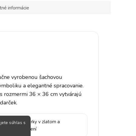
tné informácie
ručne vyrobenou šachovou
symboliku a elegantné spracovanie.
i s rozmermi 36 × 36 cm vytvárajú
 darček.
 vyrábané figúrky v zlatom a
jete súhlas s
ebornom prevedení