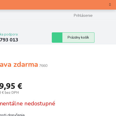
Prihlásenie
cka podpora:
Nákupný
Prázdny košík
 793 013
košík
rava zdarma
7660
9,95 €
0 € bez DPH
otková
entálne nedostupné
sti doručenia