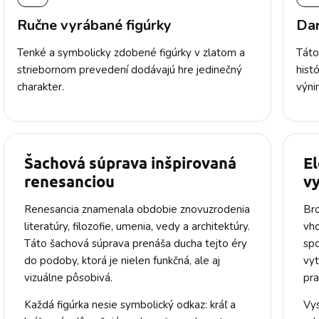
Ručne vyrábané figúrky
Dar
Tenké a symbolicky zdobené figúrky v zlatom a
Táto
striebornom prevedení dodávajú hre jedinečný
hist
charakter.
výni
Šachová súprava inšpirovaná
El
renesanciou
v
Renesancia znamenala obdobie znovuzrodenia
Bro
literatúry, filozofie, umenia, vedy a architektúry.
vho
Táto šachová súprava prenáša ducha tejto éry
spo
do podoby, ktorá je nielen funkčná, ale aj
vyt
vizuálne pôsobivá.
pra
Každá figúrka nesie symbolický odkaz: kráľ a
Vys