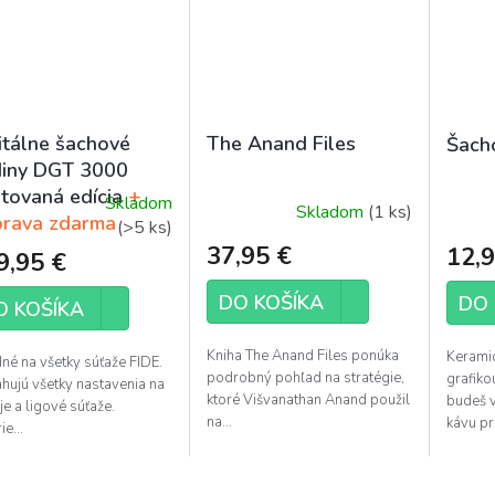
itálne šachové
The Anand Files
Šach
iny DGT 3000
itovaná edícia
+
Skladom
Skladom
(1 ks)
emerné
rava zdarma
(>5 ks)
notenie
37,95 €
12,9
9,95 €
duktu
DO KOŠÍKA
DO 
O KOŠÍKA
Kniha The Anand Files ponúka
Keramic
né na všetky súťaže FIDE.
podrobný pohľad na stratégie,
grafiko
hujú všetky nastavenia na
zdičiek.
ktoré Višvanathan Anand použil
budeš v
je a ligové súťaže.
na...
kávu pri
ie...