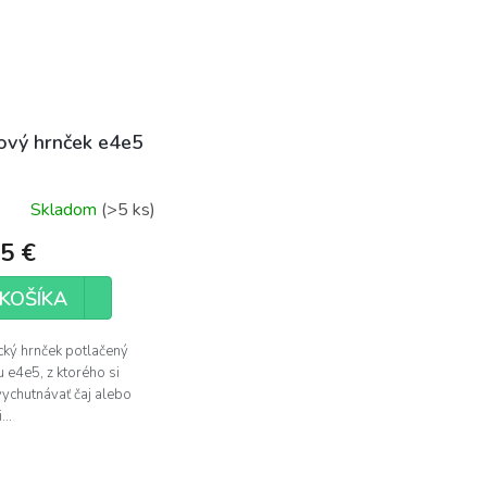
ový hrnček e4e5
Skladom
(>5 ks)
5 €
KOŠÍKA
ký hrnček potlačený
u e4e5, z ktorého si
ychutnávať čaj alebo
...