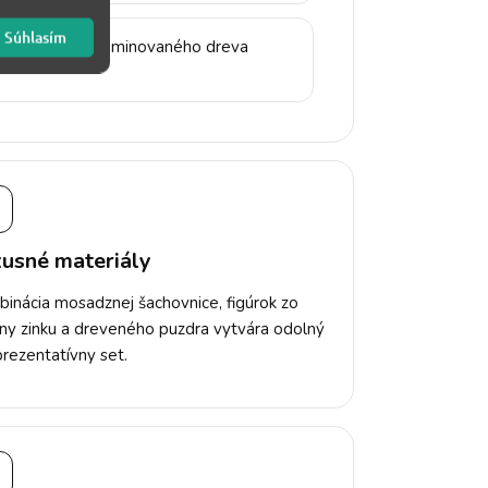
Súhlasím
ené puzdro z laminovaného dreva
▣
usné materiály
inácia mosadznej šachovnice, figúrok zo
tiny zinku a dreveného puzdra vytvára odolný
prezentatívny set.