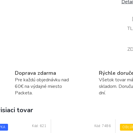
Detai
T
ZD
Doprava zdarma
Rýchle doruč
Pre každú objednávku nad
Všetok tovar m
60€ na výdajné miesto
skladom. Doruč
Packeta.
dní.
isiaci tovar
Kód:
621
Kód:
7486
PKA
OBĽÚ