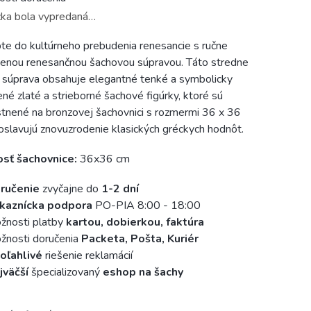
ka bola vypredaná…
te do kultúrneho prebudenia renesancie s ručne
enou renesančnou šachovou súpravou. Táto stredne
 súprava obsahuje elegantné tenké a symbolicky
né zlaté a strieborné šachové figúrky, ktoré sú
tnené na bronzovej šachovnici s rozmermi 36 x 36
oslavujú znovuzrodenie klasických gréckych hodnôt.
osť šachovnice:
36x36 cm
ručenie
zvyčajne do
1-2 dní
kaznícka podpora
PO-PIA 8:00 - 18:00
žnosti platby
kartou, dobierkou, faktúra
nosti doručenia
Packeta, Pošta, Kuriér
oľahlivé
riešenie reklamácií
jväčší
špecializovaný
eshop na šachy