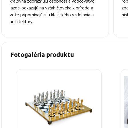
kráľovná zdôrazňujú osobnosť a vodcovstvo,
rob
jazdci odkazujú na vzťah človeka k prírode a
zbe
veže pripomínajú silu klasického vzdelania a
his
architektúry.
Fotogaléria produktu