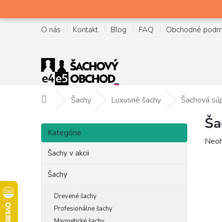
Prejsť
na
obsah
O nás
Kontakt
Blog
FAQ
Obchodné podm
Šachy
Luxusné šachy
Šachová sú
Domov
Ša
B
Preskočiť
o
Kategórie
kategórie
Prie
Neoh
č
hodn
Šachy v akcii
n
prod
ý
je
Šachy
p
0,0
a
z
Drevené šachy
n
5
Profesionálne šachy
e
hviez
Magnetické šachy