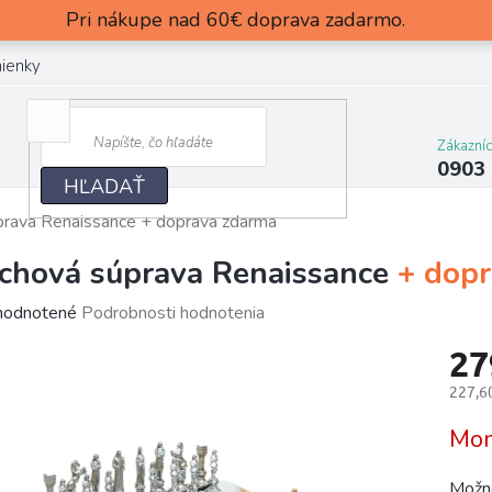
Pri nákupe nad 60€ doprava zadarmo.
ienky
Zákazní
0903
HĽADAŤ
prava Renaissance
+ doprava zdarma
chová súprava Renaissance
+ dop
merné
odnotené
Podrobnosti hodnotenia
otenie
27
uktu
227,6
Jedn
Mom
cena:
dičiek.
Možno