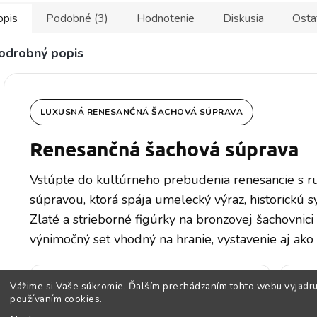
opis
Podobné (3)
Hodnotenie
Diskusia
Osta
odrobný popis
LUXUSNÁ RENESANČNÁ ŠACHOVÁ SÚPRAVA
Renesančná šachová súprava
Vstúpte do kultúrneho prebudenia renesancie s 
súpravou, ktorá spája umelecký výraz, historickú 
Zlaté a strieborné figúrky na bronzovej šachovnic
výnimočný set vhodný na hranie, vystavenie aj ako
Rozmer šachovnice 36 × 36 cm
Ručne
Vážime si Vaše súkromie. Ďalším prechádzaním tohto webu vyjadru
používaním cookies.
stri