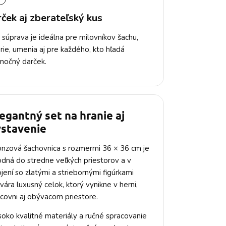
ček aj zberateľský kus
 súprava je ideálna pre milovníkov šachu,
órie, umenia aj pre každého, kto hľadá
močný darček.
egantný set na hranie aj
ystavenie
nzová šachovnica s rozmermi 36 × 36 cm je
dná do stredne veľkých priestorov a v
jení so zlatými a striebornými figúrkami
vára luxusný celok, ktorý vynikne v herni,
covni aj obývacom priestore.
oko kvalitné materiály a ručné spracovanie