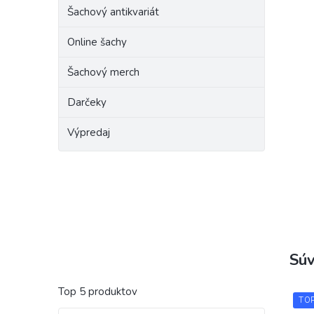
Šachový antikvariát
Online šachy
Šachový merch
Darčeky
Výpredaj
Súv
Top 5 produktov
TO