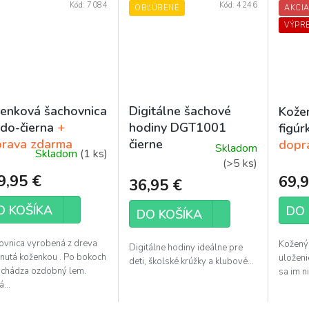
Kód:
7084
Kód:
4246
OBĽÚBENÉ
AKCI
VÝPR
enková šachovnica
Digitálne šachové
Kožen
do-čierna
+
hodiny DGT1001
figúr
rava zdarma
čierne
dopr
Skladom
Skladom
(1 ks)
Priemerné
(>5 ks)
hodnotenie
9,95 €
69,9
36,95 €
produktu
je
O KOŠÍKA
DO 
DO KOŠÍKA
5,0
z
ovnica vyrobená z dreva
Kožený 
Digitálne hodiny ideálne pre
5
anutá koženkou . Po bokoch
uloženi
deti, školské krúžky a klubové...
hviezdičiek.
achádza ozdobný lem.
sa im ni
...