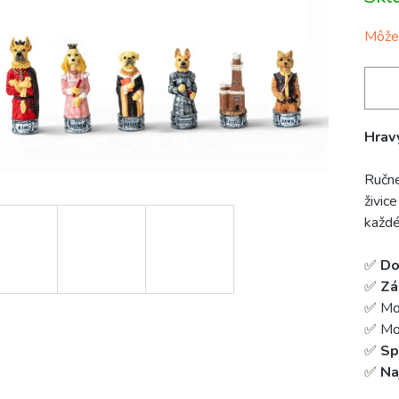
cena:
hviezdičiek.
Môžem
Hravý
Ručne
živic
každé
✅
Do
✅
Zá
✅ Mo
✅ Mož
✅
Sp
✅
Na