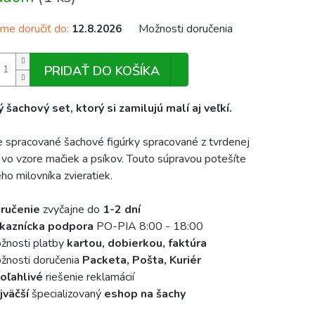
e doručiť do:
Možnosti doručenia
12.8.2026
PRIDAŤ DO KOŠÍKA
 šachový set, ktorý si zamilujú malí aj veľkí.
 spracované šachové figúrky spracované z tvrdenej
e vo vzore mačiek a psíkov. Touto súpravou potešíte
ho milovníka zvieratiek.
ručenie
zvyčajne do
1-2 dní
kaznícka podpora
PO-PIA 8:00 - 18:00
žnosti platby
kartou, dobierkou, faktúra
nosti doručenia
Packeta, Pošta, Kuriér
oľahlivé
riešenie reklamácií
jväčší
špecializovaný
eshop na šachy