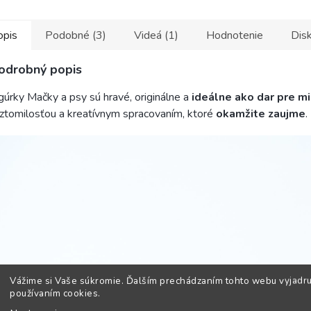
opis
Podobné (3)
Videá (1)
Hodnotenie
Disk
odrobný popis
gúrky Mačky a psy sú hravé, originálne a
ideálne ako dar pre mi
ztomilosťou a kreatívnym spracovaním, ktoré
okamžite zaujme
.
Vážime si Vaše súkromie. Ďalším prechádzaním tohto webu vyjadru
používaním cookies.