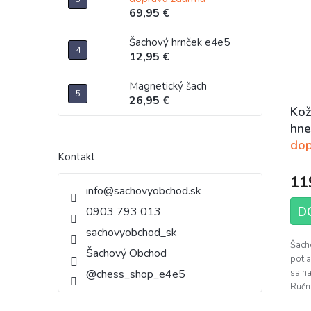
69,95 €
Šachový hrnček e4e5
12,95 €
Magnetický šach
26,95 €
Kož
hne
dop
Kontakt
11
info
@
sachovyobchod.sk
D
0903 793 013
sachovyobchod_sk
Šach
Šachový Obchod
poti
sa n
@chess_shop_e4e5
Ručná