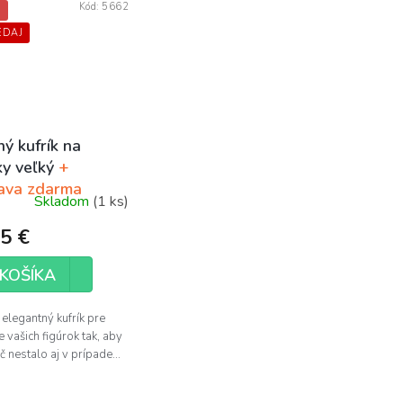
Kód:
5662
A
EDAJ
ý kufrík na
ky veľký
+
ava zdarma
Skladom
(1 ks)
5 €
KOŠÍKA
elegantný kufrík pre
e vašich figúrok tak, aby
č nestalo aj v prípade...