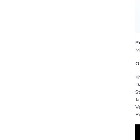
P
Ma
O
Kr
D
St
Ja
Ve
Pe