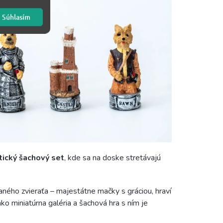
Súhlasím
tický šachový set
, kde sa na doske stretávajú
aného zvieraťa – majestátne mačky s gráciou, hraví
ako miniatúrna galéria a šachová hra s ním je