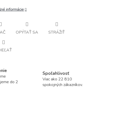
lné informácie
LAČ
OPÝTAŤ SA
STRÁŽIŤ
IEĽAŤ
enie
Spoľahlivosť
áme
Viac ako 22 810
ujeme do 2
spokojných zákazníkov.