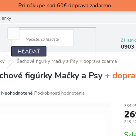
Pri nákupe nad 60€ doprava zadarmo.
ienky
Zákazní
0903
HĽADAŤ
rky
Šachové figúrky Mačky a Psy
+ doprava zdarma
chové figúrky Mačky a Psy
+ dopra
Priemerné
Neohodnotené
Podrobnosti hodnotenia
hodnotenie
334,9
produktu
26
je
0,0
219,4
z
Jedn
5
Sk