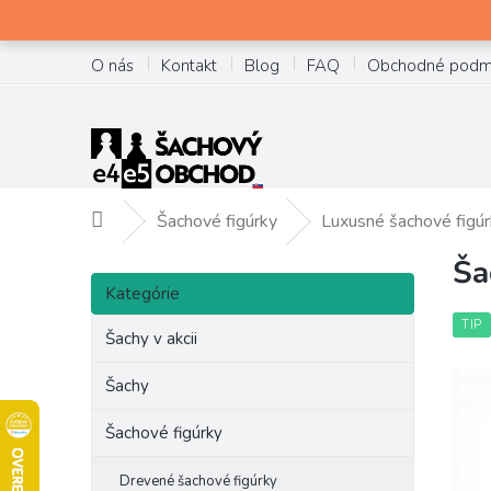
Prejsť
na
obsah
O nás
Kontakt
Blog
FAQ
Obchodné podm
Šachové figúrky
Luxusné šachové figú
Domov
Ša
B
Preskočiť
o
Kategórie
kategórie
č
TIP
Šachy v akcii
n
ý
Šachy
p
a
Šachové figúrky
n
e
Drevené šachové figúrky