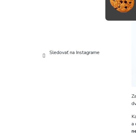
Sledovať na Instagrame
Za
dv
Ka
a 
n