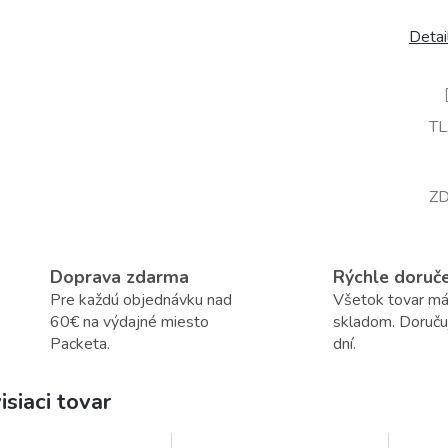
Detai
T
ZD
Doprava zdarma
Rýchle doruč
Pre každú objednávku nad
Všetok tovar m
60€ na výdajné miesto
skladom. Doruč
Packeta.
dní.
isiaci tovar