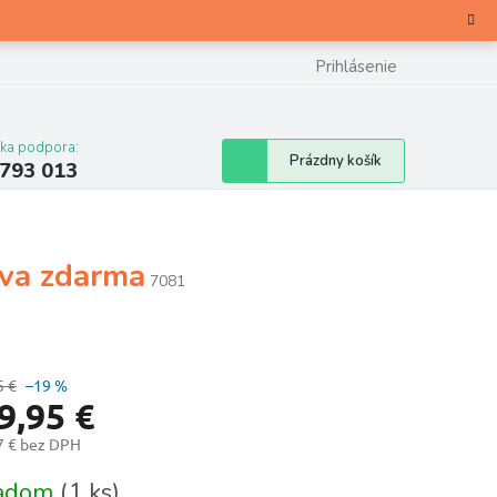
Prihlásenie
cka podpora:
Nákupný
Prázdny košík
 793 013
košík
va zdarma
7081
5 €
–19 %
9,95 €
7 € bez DPH
otková
ladom
(1 ks)