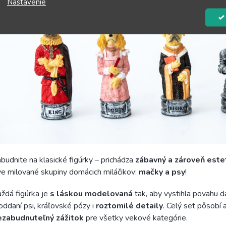
Nastavenie
budnite na klasické figúrky – prichádza
zábavný a zároveň este
e milované skupiny domácich miláčikov:
mačky a psy
!
ždá figúrka je
s láskou modelovaná
tak, aby vystihla povahu d
oddaní psi, kráľovské pózy i
roztomilé detaily
. Celý set pôsobí 
ezabudnuteľný zážitok
pre všetky vekové kategórie.