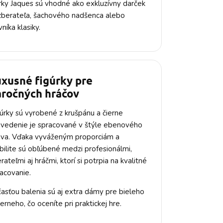
rky Jaques sú vhodné ako exkluzívny darček
zberateľa, šachového nadšenca alebo
níka klasiky.
xusné figúrky pre
áročných hráčov
úrky sú vyrobené z krušpánu a čierne
vedenie je spracované v štýle ebenového
eva. Vďaka vyváženým proporciám a
bilite sú obľúbené medzi profesionálmi,
rateľmi aj hráčmi, ktorí si potrpia na kvalitné
acovanie.
asťou balenia sú aj extra dámy pre bieleho
ierneho, čo oceníte pri praktickej hre.