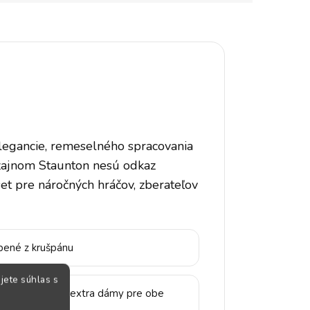
legancie, remeselného spracovania
izajnom Staunton nesú odkaz
set pre náročných hráčov, zberateľov
bené z krušpánu
jete súhlas s
ťou balenia sú extra dámy pre obe