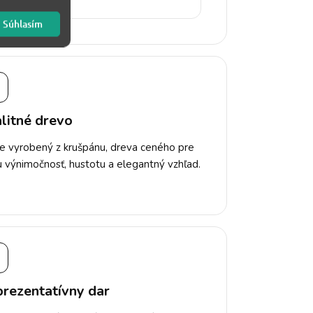
Súhlasím
▣
litné drevo
je vyrobený z krušpánu, dreva ceného pre
u výnimočnosť, hustotu a elegantný vzhľad.
rezentatívny dar