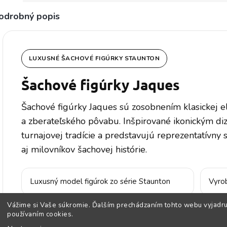
odrobný popis
LUXUSNÉ ŠACHOVÉ FIGÚRKY STAUNTON
Šachové figúrky Jaques
Šachové figúrky Jaques sú zosobnením klasickej e
a zberateľského pôvabu. Inšpirované ikonickým d
turnajovej tradície a predstavujú reprezentatívny 
aj milovníkov šachovej histórie.
Luxusný model figúrok zo série Staunton
Vyro
Vážime si Vaše súkromie. Ďalším prechádzaním tohto webu vyjadru
používaním cookies.
Výška kráľa 8,9 cm
Súčas
farby