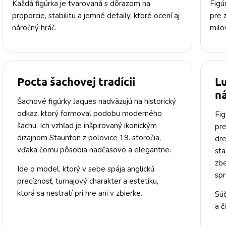
Každá figúrka je tvarovaná s dôrazom na
Figú
proporcie, stabilitu a jemné detaily, ktoré ocení aj
pre 
náročný hráč.
milov
Pocta šachovej tradícii
Lu
n
Šachové figúrky Jaques nadväzujú na historický
odkaz, ktorý formoval podobu moderného
Fig
šachu. Ich vzhľad je inšpirovaný ikonickým
pre
dizajnom Staunton z polovice 19. storočia,
dr
vďaka čomu pôsobia nadčasovo a elegantne.
sta
zbe
Ide o model, ktorý v sebe spája anglickú
spr
precíznosť, turnajový charakter a estetiku,
ktorá sa nestratí pri hre ani v zbierke.
Súč
a č