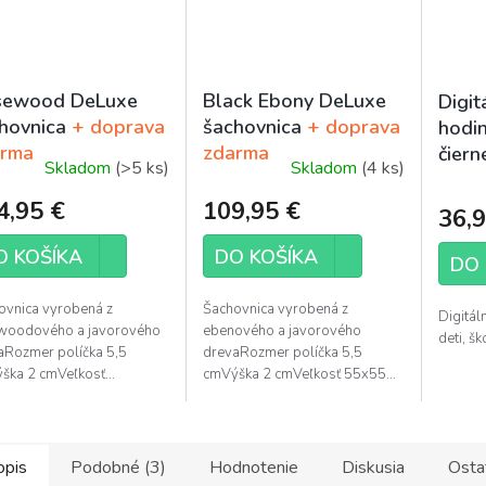
sewood DeLuxe
Black Ebony DeLuxe
Digit
hovnica
+ doprava
šachovnica
+ doprava
hodi
arma
zdarma
čiern
Skladom
(>5 ks)
Skladom
(4 ks)
Priem
hodno
4,95 €
109,95 €
36,9
produ
je
O KOŠÍKA
DO KOŠÍKA
DO 
5,0
z
ovnica vyrobená z
Šachovnica vyrobená z
Digitál
5
woodového a javorového
ebenového a javorového
deti, šk
hviezd
aRozmer políčka 5,5
drevaRozmer políčka 5,5
ška 2 cmVeľkosť...
cmVýška 2 cmVeľkosť 55x55...
opis
Podobné (3)
Hodnotenie
Diskusia
Osta