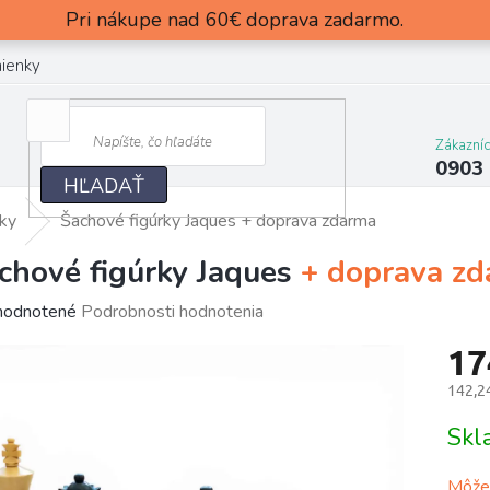
Pri nákupe nad 60€ doprava zadarmo.
ienky
Zákazní
0903
HĽADAŤ
rky
Šachové figúrky Jaques
+ doprava zdarma
chové figúrky Jaques
+ doprava z
merné
odnotené
Podrobnosti hodnotenia
otenie
17
uktu
142,2
Jedn
Sk
cena:
dičiek.
Môžem