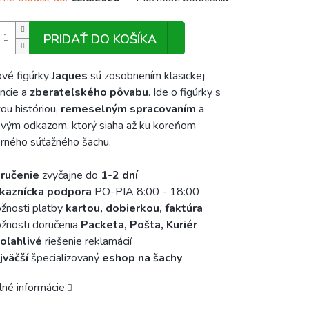
PRIDAŤ DO KOŠÍKA
vé figúrky
Jaques
sú zosobnením klasickej
ncie a
zberateľského pôvabu
. Ide o figúrky s
ou históriou,
remeselným spracovaním
a
vým odkazom, ktorý siaha až ku koreňom
ného súťažného šachu.
ručenie
zvyčajne do
1-2 dní
kaznícka podpora
PO-PIA 8:00 - 18:00
žnosti platby
kartou, dobierkou, faktúra
nosti doručenia
Packeta, Pošta, Kuriér
oľahlivé
riešenie reklamácií
jväčší
špecializovaný
eshop na šachy
lné informácie