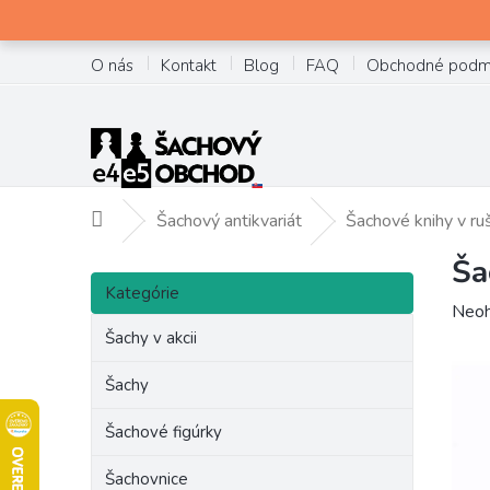
Prejsť
na
obsah
O nás
Kontakt
Blog
FAQ
Obchodné podm
Šachový antikvariát
Šachové knihy v ru
Domov
Ša
B
Preskočiť
o
Kategórie
kategórie
Prie
Neoh
č
hodn
Šachy v akcii
n
prod
ý
je
Šachy
p
0,0
a
z
Šachové figúrky
n
5
e
hviez
Šachovnice