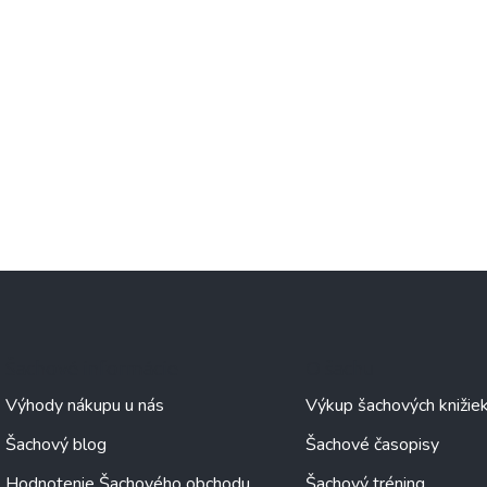
Šachové informácie
O šachu
Výhody nákupu u nás
Výkup šachových knižie
Šachový blog
Šachové časopisy
Hodnotenie Šachového obchodu
Šachový tréning