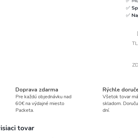
✅ Mož
✅
Sp
✅
Na
T
ZD
Doprava zdarma
Rýchle doruč
Pre každú objednávku nad
Všetok tovar m
60€ na výdajné miesto
skladom. Doruč
Packeta.
dní.
isiaci tovar