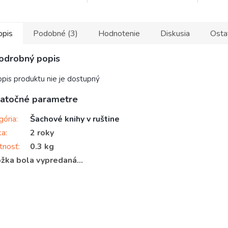
opis
Podobné (3)
Hodnotenie
Diskusia
Osta
odrobný popis
pis produktu nie je dostupný
atočné parametre
gória
:
Šachové knihy v ruštine
ka
:
2 roky
tnosť
:
0.3 kg
žka bola vypredaná…