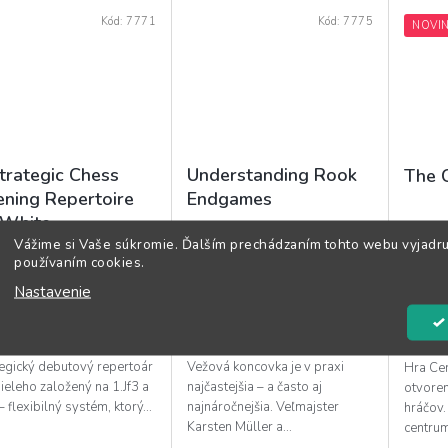
Kód:
7771
Kód:
7775
NOVI
trategic Chess
Understanding Rook
The 
ning Repertoire
Endgames
 White
Skladom
(1 ks)
Skladom
(1 ks)
Vážime si Vaše súkromie. Ďalším prechádzaním tohto webu vyjadru
používaním cookies.
,95 €
22,95 €
23,9
Nastavenie
O KOŠÍKA
DO KOŠÍKA
DO 
tegický debutový repertoár
Vežová koncovka je v praxi
Hra Ce
ieleho založený na 1.Jf3 a
najčastejšia – a často aj
otvore
– flexibilný systém, ktorý...
najnáročnejšia. Veľmajster
hráčov.
Karsten Müller a...
centrum,