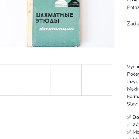
Polož
Zada
Vyda
Počet
Jazyk
Mäkk
Form
Stav:
✅
Do
✅
Zá
✅ Mo