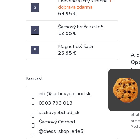
Drevené šachy stredné
+
doprava zdarma
69,95 €
Šachový hrnček e4e5
12,95 €
Magnetický šach
26,95 €
A S
Ope
for
Kontakt
22
info
@
sachovyobchod.sk
D
0903 793 013
sachovyobchod_sk
Stra
pre b
Šachový Obchod
2.c4 
@chess_shop_e4e5