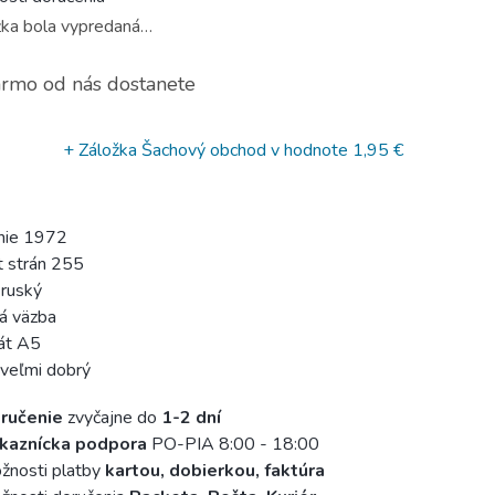
ka bola vypredaná…
rmo od nás dostanete
+ Záložka Šachový obchod
v hodnote 1,95 €
nie 1972
 strán 255
 ruský
á väzba
át A5
 veľmi dobrý
ručenie
zvyčajne do
1-2 dní
kaznícka podpora
PO-PIA 8:00 - 18:00
žnosti platby
kartou, dobierkou, faktúra