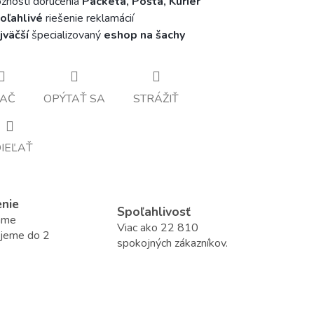
nosti doručenia
Packeta, Pošta, Kuriér
oľahlivé
riešenie reklamácií
jväčší
špecializovaný
eshop na šachy
LAČ
OPÝTAŤ SA
STRÁŽIŤ
IEĽAŤ
enie
Spoľahlivosť
áme
Viac ako 22 810
ujeme do 2
spokojných zákazníkov.