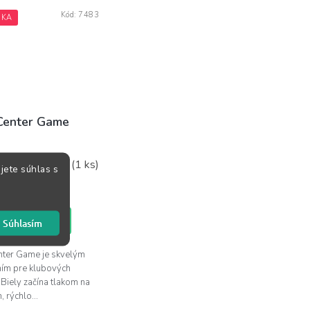
Kód:
7483
NKA
Center Game
Skladom
(1 ks)
jete súhlas s
5 €
KOŠÍKA
Súhlasím
nter Game je skvelým
ním pre klubových
 Biely začína tlakom na
 rýchlo...