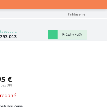
Prihlásenie
cka podpora:
Nákupný
Prázdny košík
 793 013
košík
95 €
€ bez DPH
otková
redané
sti doručenia