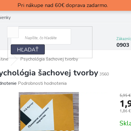
Pri nákupe nad 60€ doprava zadarmo.
ienky
Zákazní
0903
HĽADAŤ
štine
Psychológia šachovej tvorby
ychológia šachovej tvorby
3560
merné
dnotenie
Podrobnosti hodnotenia
otenie
5,95 €
uktu
1,
1,86 
Jedn
Sk
cena:
dičiek.