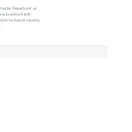
aster Repertoire“ je
ria kvalitných kníh
ých na hlavné varianty,
..