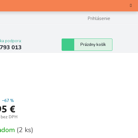
Prihlásenie
cka podpora:
Nákupný
Prázdny košík
 793 013
košík
–67 %
95 €
€ bez DPH
otková
ladom
(2 ks)