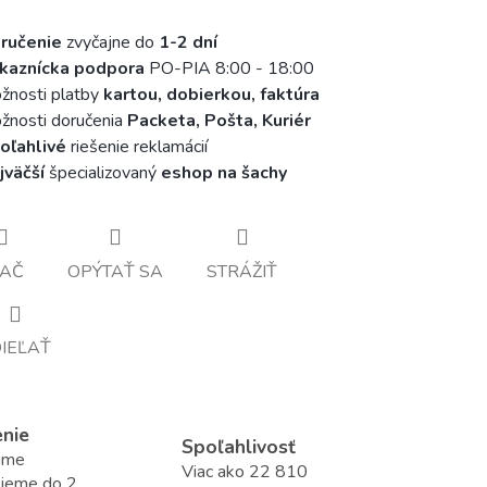
ručenie
zvyčajne do
1-2 dní
kaznícka podpora
PO-PIA 8:00 - 18:00
žnosti platby
kartou, dobierkou, faktúra
nosti doručenia
Packeta, Pošta, Kuriér
oľahlivé
riešenie reklamácií
jväčší
špecializovaný
eshop na šachy
LAČ
OPÝTAŤ SA
STRÁŽIŤ
IEĽAŤ
enie
Spoľahlivosť
áme
Viac ako 22 810
ujeme do 2