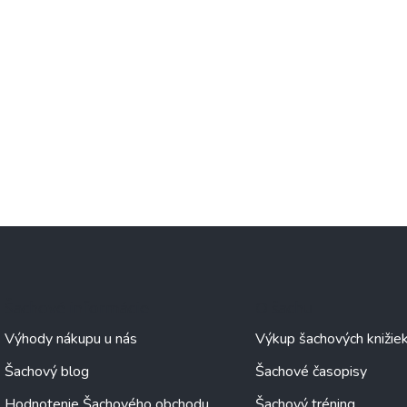
Šachové informácie
O šachu
Výhody nákupu u nás
Výkup šachových knižie
Šachový blog
Šachové časopisy
Hodnotenie Šachového obchodu
Šachový tréning