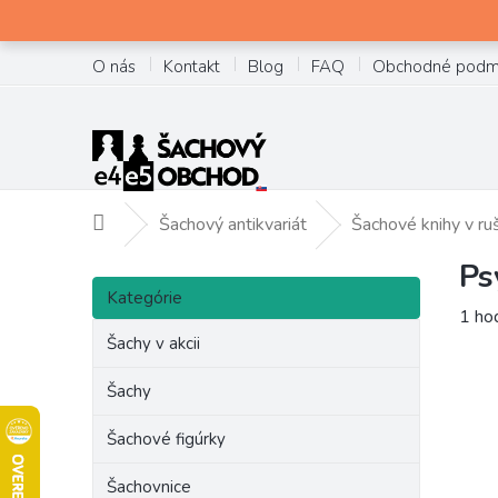
Prejsť
na
obsah
O nás
Kontakt
Blog
FAQ
Obchodné podm
Šachový antikvariát
Šachové knihy v ru
Domov
Ps
B
Preskočiť
o
Kategórie
kategórie
Prie
1 ho
č
hodn
Šachy v akcii
n
prod
ý
je
Šachy
p
5,0
a
z
Šachové figúrky
n
5
e
hviez
Šachovnice