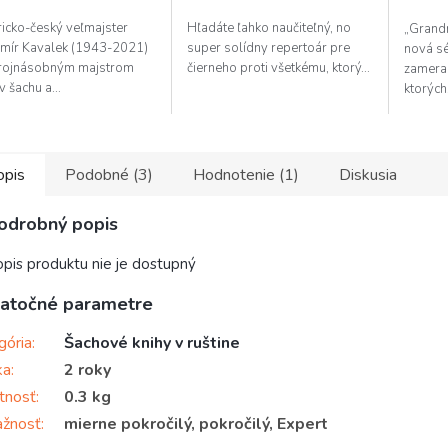
icko-český veľmajster
Hľadáte ľahko naučiteľný, no
„Grandm
mír Kavalek (1943-2021)
super solídny repertoár pre
nová sé
trojnásobným majstrom
čierneho proti všetkému, ktorý...
zameran
 šachu a...
ktorých.
opis
Podobné (3)
Hodnotenie (1)
Diskusia
odrobný popis
pis produktu nie je dostupný
atočné parametre
gória
:
Šachové knihy v ruštine
ka
:
2 roky
tnosť
:
0.3 kg
ažnosť
:
mierne pokročilý, pokročilý, Expert