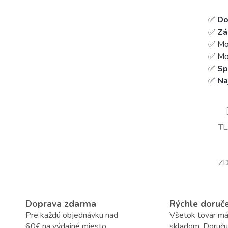
✅
Do
✅
Zá
✅ Mo
✅ Mož
✅
Sp
✅
Na
T
ZD
Doprava zdarma
Rýchle doruč
Pre každú objednávku nad
Všetok tovar m
60€ na výdajné miesto
skladom. Doruč