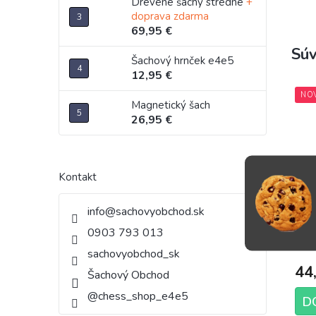
Drevené šachy stredné
+
doprava zdarma
69,95 €
Súv
Šachový hrnček e4e5
12,95 €
NO
Magnetický šach
26,95 €
Kontakt
Lif
info
@
sachovyobchod.sk
0903 793 013
sachovyobchod_sk
44
Šachový Obchod
@chess_shop_e4e5
D