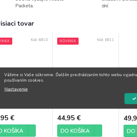
Packeta.
dní.
isiaci tovar
Kód:
6810
Kód:
6811
VINKA
NOVINKA
Vážime si Vaše súkromie. Ďalším prechádzaním tohto webu vyjadru
používaním cookies.
e at Play
Keep it Simple for
Engli
Nastavenie
Black
Volu
Skladom
(1 ks)
Skladom
(1 ks)
,95 €
44,95 €
49,9
O KOŠÍKA
DO KOŠÍKA
DO 