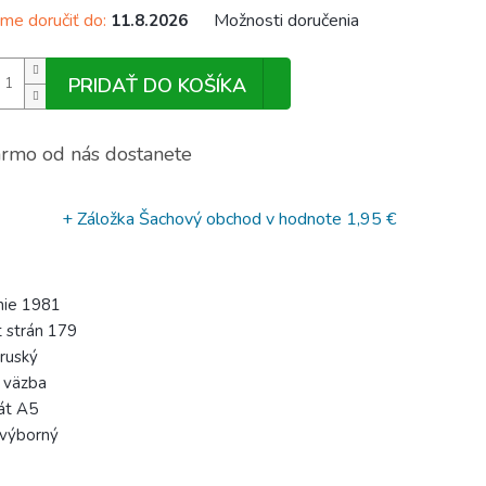
e doručiť do:
Možnosti doručenia
11.8.2026
PRIDAŤ DO KOŠÍKA
rmo od nás dostanete
+ Záložka Šachový obchod
v hodnote 1,95 €
nie 1981
 strán 179
 ruský
 väzba
át A5
 výborný