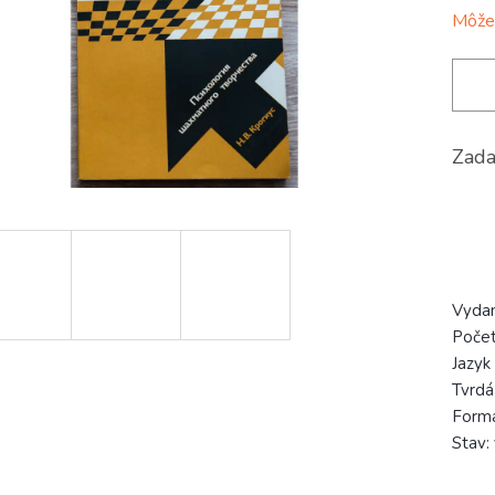
Môžem
Zada
Vyda
Počet
Jazyk
Tvrdá
Form
Stav: