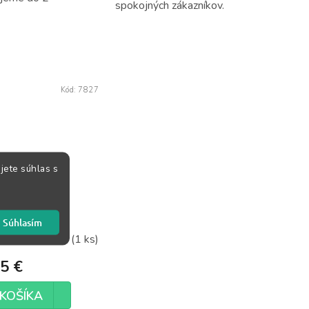
spokojných zákazníkov.
Kód:
7827
jete súhlas s
sh Opening:
me 1
Súhlasím
Skladom
(1 ks)
5 €
KOŠÍKA