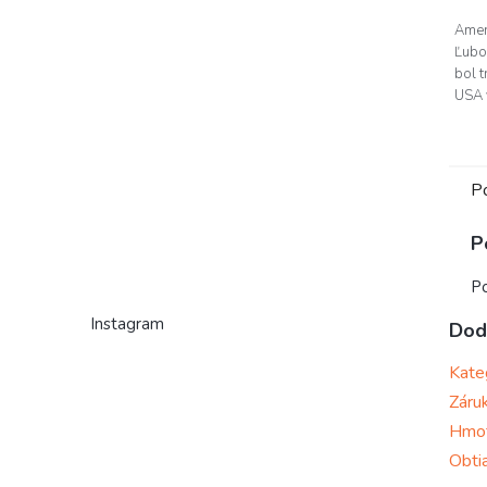
Amer
Ľubo
bol 
USA v
P
P
Po
Instagram
Dod
Kate
Záru
Hmo
Obti