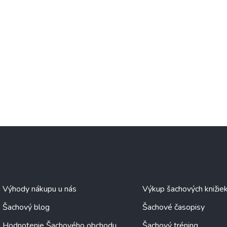
Šachové informácie
O šachu
Výhody nákupu u nás
Výkup šachových knižie
Šachový blog
Šachové časopisy
Hodnotenie Šachového obchodu
Šachový tréning