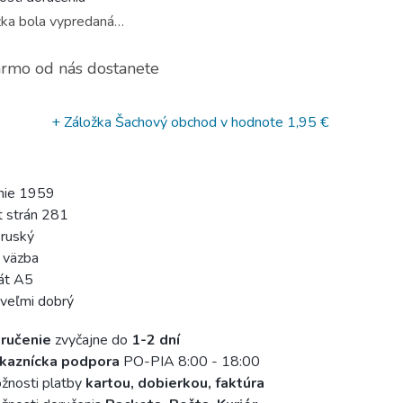
ka bola vypredaná…
rmo od nás dostanete
+ Záložka Šachový obchod
v hodnote 1,95 €
nie 1959
 strán 281
 ruský
 väzba
át A5
 veľmi dobrý
ručenie
zvyčajne do
1-2 dní
kaznícka podpora
PO-PIA 8:00 - 18:00
žnosti platby
kartou, dobierkou, faktúra