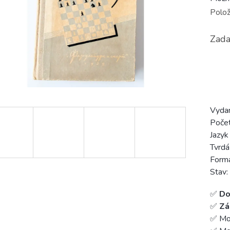
Polož
Zada
Vyda
Počet
Jazyk
Tvrdá
Form
Stav:
✅
Do
✅
Zá
✅ Mo