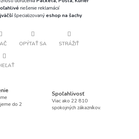
nosti doručenia
Packeta, Pošta, Kuriér
oľahlivé
riešenie reklamácií
jväčší
špecializovaný
eshop na šachy
LAČ
OPÝTAŤ SA
STRÁŽIŤ
IEĽAŤ
enie
Spoľahlivosť
áme
Viac ako 22 810
ujeme do 2
spokojných zákazníkov.