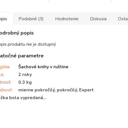
opis
Podobné (3)
Hodnotenie
Diskusia
Osta
odrobný popis
pis produktu nie je dostupný
atočné parametre
gória
:
Šachové knihy v ruštine
ka
:
2 roky
tnosť
:
0.3 kg
ažnosť
:
mierne pokročilý, pokročilý, Expert
žka bola vypredaná…