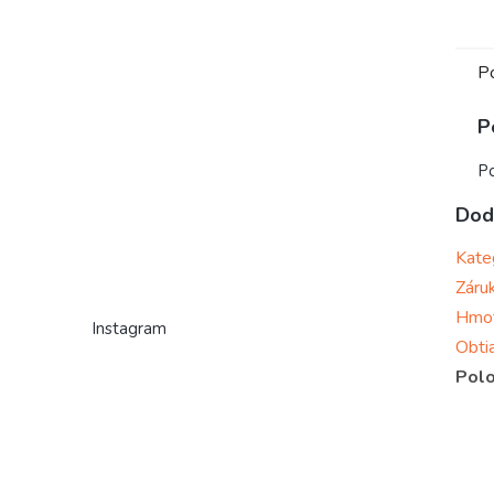
P
P
Po
Dod
Kate
Záru
Hmo
Instagram
Obti
Polo