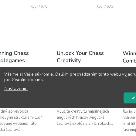
Kód:
7676
Kód:
7683
ning Chess
Unlock Your Chess
Winn
ddlegames
Creativity
Comb
Skladom
(1 ks)
Skladom
(1 ks)
Vážime si Vaše súkromie. Ďalším prechádzaním tohto webu vyjadru
používaním cookies.
,95 €
32,95 €
32,9
Nastavenie
O KOŠÍKA
DO KOŠÍKA
DO 
adný sprievodca
Využite kreativitu najsilnejších
Šachov
akovými štruktúrami 1.d4
anglických hráčov Anglická
ústred
dované vydanie. Táto
šachová explózia v 70. rokoch...
robí tú
cká šachová...
fascinuj