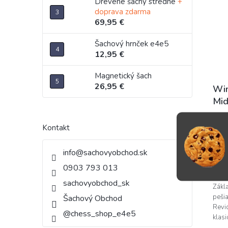
Drevené šachy stredné
+
doprava zdarma
69,95 €
Šachový hrnček e4e5
12,95 €
Magnetický šach
26,95 €
Win
Mi
Kontakt
32
info
@
sachovyobchod.sk
D
0903 793 013
sachovyobchod_sk
Zákl
peši
Šachový Obchod
Revi
@chess_shop_e4e5
klasi