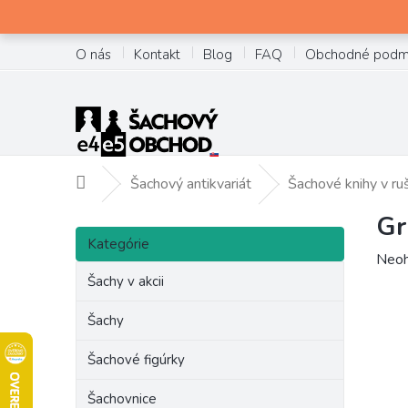
Prejsť
na
obsah
O nás
Kontakt
Blog
FAQ
Obchodné podm
Šachový antikvariát
Šachové knihy v ru
Domov
Gr
B
Preskočiť
o
Kategórie
kategórie
Prie
Neoh
č
hodn
Šachy v akcii
n
prod
ý
je
Šachy
p
0,0
a
z
Šachové figúrky
n
5
e
hviez
Šachovnice