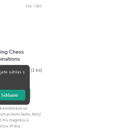
Kód:
7685
ing Chess
inations
Skladom
(1 ks)
jete súhlas s
5 €
KOŠÍKA
Súhlasím
é kombinácie sú
ným prvkom šachu, ktorý
to hru magickou a
úcou. Krása...