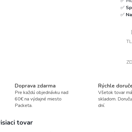
✅ Mož
✅
Sp
✅
Na
T
ZD
Doprava zdarma
Rýchle doruč
Pre každú objednávku nad
Všetok tovar m
60€ na výdajné miesto
skladom. Doruč
Packeta.
dní.
isiaci tovar