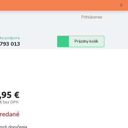
Prihlásenie
cka podpora:
Nákupný
Prázdny košík
 793 013
košík
,95 €
 € bez DPH
otková
redané
sti doručenia