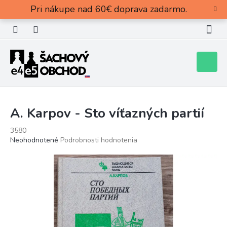
Prejsť
Pri nákupe nad 60€ doprava zadarmo.
na
obsah
Nákupn
košík
A. Karpov - Sto víťazných partií
3580
Priemerné
Neohodnotené
Podrobnosti hodnotenia
hodnotenie
produktu
je
0,0
z
5
hviezdičiek.