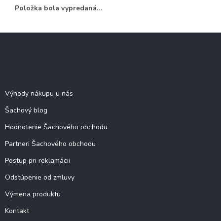
Položka bola vypredaná…
Z
á
p
ä
Šachové informácie
t
i
Výhody nákupu u nás
e
Šachový blog
Hodnotenie Šachového obchodu
Partneri Šachového obchodu
Postup pri reklamácii
Odstúpenie od zmluvy
Výmena produktu
Kontakt