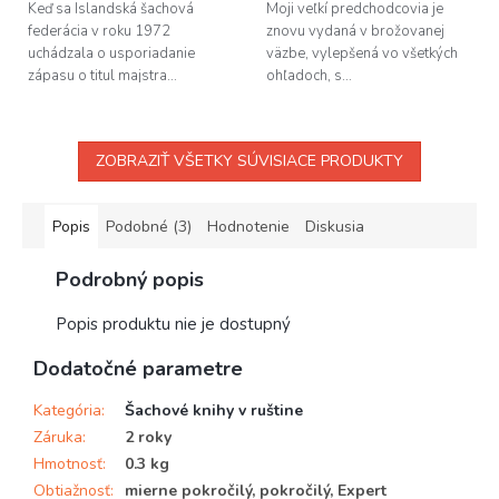
Keď sa Islandská šachová
Moji veľkí predchodcovia je
federácia v roku 1972
znovu vydaná v brožovanej
uchádzala o usporiadanie
väzbe, vylepšená vo všetkých
zápasu o titul majstra...
ohľadoch, s...
ZOBRAZIŤ VŠETKY SÚVISIACE PRODUKTY
Popis
Podobné (3)
Hodnotenie
Diskusia
Podrobný popis
Popis produktu nie je dostupný
Dodatočné parametre
Kategória
:
Šachové knihy v ruštine
Záruka
:
2 roky
Hmotnosť
:
0.3 kg
Obtiažnosť
:
mierne pokročilý, pokročilý, Expert