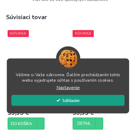
Súvisiaci tovar
NOVINKA
NOVINKA
Vážime si Vaše súkromie. Ďalším prechádzaním tohto
webu vyjadrujete súhlas s používaním cookies.
The Match of All Time
Garry Kasparov; My
Great Predecessors 2
Nastavenie
Súhlasím
Skladom
(2 ks)
Momentálne nedostupné
39,95 €
39,95 €
DETAIL
DO KOŠÍKA