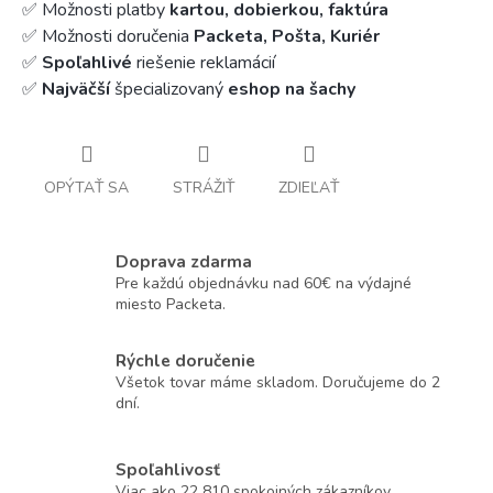
✅ Možnosti platby
kartou, dobierkou, faktúra
✅ Možnosti doručenia
Packeta, Pošta, Kuriér
✅
Spoľahlivé
riešenie reklamácií
✅
Najväčší
špecializovaný
eshop na šachy
OPÝTAŤ SA
STRÁŽIŤ
ZDIEĽAŤ
Doprava zdarma
Pre každú objednávku nad 60€ na výdajné
miesto Packeta.
Rýchle doručenie
Všetok tovar máme skladom. Doručujeme do 2
dní.
Spoľahlivosť
Viac ako 22 810 spokojných zákazníkov.