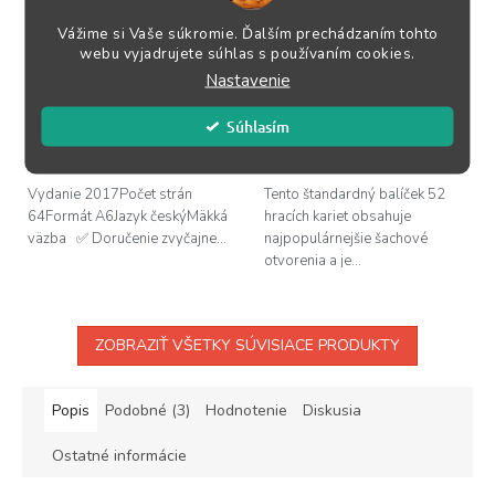
Card
Vážime si Vaše súkromie. Ďalším prechádzaním tohto
webu vyjadrujete súhlas s používaním cookies.
Skladom
(>5 ks)
Skladom
(>5 ks)
Nastavenie
6,95 €
5,95 €
Súhlasím
DO KOŠÍKA
DO KOŠÍKA
Vydanie 2017Počet strán
Tento štandardný balíček 52
64Formát A6Jazyk českýMäkká
hracích kariet obsahuje
väzba ✅ Doručenie zvyčajne...
najpopulárnejšie šachové
otvorenia a je...
ZOBRAZIŤ VŠETKY SÚVISIACE PRODUKTY
Popis
Podobné (3)
Hodnotenie
Diskusia
Ostatné informácie