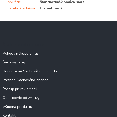
Využitie
:
štandardná/domáca sada
Farebná schéma
:
biela+hnedá
Z
á
p
ä
Šachové informácie
t
i
Výhody nákupu u nás
e
Šachový blog
Hodnotenie Šachového obchodu
Partneri Šachového obchodu
Postup pri reklamácii
Odstúpenie od zmluvy
Výmena produktu
Kontakt