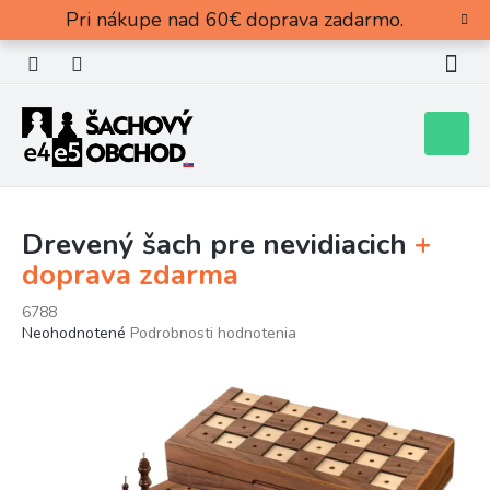
Prejsť
Pri nákupe nad 60€ doprava zadarmo.
na
obsah
Nákupn
košík
Drevený šach pre nevidiacich
+
doprava zdarma
6788
Priemerné
Neohodnotené
Podrobnosti hodnotenia
hodnotenie
produktu
je
0,0
z
5
hviezdičiek.