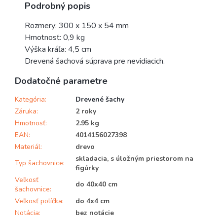
Podrobný popis
Rozmery:
300 x 150 x 54 mm
Hmotnosť: 0,9 kg
Výška kráľa: 4,5 cm
Drevená šachová súprava pre nevidiacich.
Dodatočné parametre
Kategória
:
Drevené šachy
Záruka
:
2 roky
Hmotnosť
:
2.95 kg
EAN
:
4014156027398
Materiál
:
drevo
skladacia, s úložným priestorom na
Typ šachovnice
:
figúrky
Veľkosť
do 40x40 cm
šachovnice
:
Veľkosť políčka
:
do 4x4 cm
Notácia
:
bez notácie