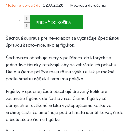
12.8.2026
Môžeme doručiť do:
Možnosti doručenia
PRIDAŤ DO KOŠÍKA
Šachová súprava pre nevidiacich sa vyznačuje špeciálnou
úpravou šachovnice, ako aj figúrok.
Šachovnica obsahuje diery v políčkach, do ktorých sa
jednotlivé figúrky zasúvajú, aby sa zabránilo ich pohybu.
Biele a čierne políčka majú rôznu výšku a tak je možné
podľa hmatu určiť akú farbu má políčko.
Figúrky v spodnej časti obsahujú drevený kolík pre
zasunutie figúriek do šachovnice. Čierne figúrky sú
dômyselne rozlíšené vďaka vystupujúcemu kolíku vo
vrchnej časti, čo umožňuje podľa hmatu identifikovať, či ide
o bielu alebo čiernu figúrku.