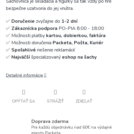
Šachovnica je skladacia a figúrky sa tak vždy po hre
bezpečne uzatvoria do jej vnútra.
✅
Doručenie
zvyčajne do
1-2 dní
✅
Zákaznícka podpora
PO-PIA 8:00 - 18:00
✅ Možnosti platby
kartou, dobierkou, faktúra
✅ Možnosti doručenia
Packeta, Pošta, Kuriér
✅
Spoľahlivé
riešenie reklamácií
✅
Najväčší
špecializovaný
eshop na šachy
Detailné informácie
OPÝTAŤ SA
STRÁŽIŤ
ZDIEĽAŤ
Doprava zdarma
Pre každú objednávku nad 60€ na výdajné
miesto Packeta.